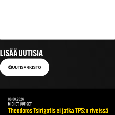
LISÄÄ UUTISIA
UUTISARKISTO
06.08.2026
MIEHET, UUTISET
Theodoros Tsirigotis ei jatka TPS:n riveissä