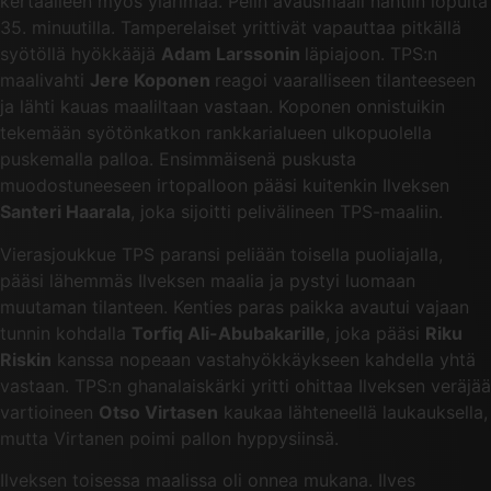
kertaalleen myös ylärimaa. Pelin avausmaali nähtiin lopulta
35. minuutilla. Tamperelaiset yrittivät vapauttaa pitkällä
syötöllä hyökkääjä
Adam Larssonin
läpiajoon. TPS:n
maalivahti
Jere Koponen
reagoi vaaralliseen tilanteeseen
ja lähti kauas maaliltaan vastaan. Koponen onnistuikin
tekemään syötönkatkon rankkarialueen ulkopuolella
puskemalla palloa. Ensimmäisenä puskusta
muodostuneeseen irtopalloon pääsi kuitenkin Ilveksen
Santeri Haarala
, joka sijoitti pelivälineen TPS-maaliin.
Vierasjoukkue TPS paransi peliään toisella puoliajalla,
pääsi lähemmäs Ilveksen maalia ja pystyi luomaan
muutaman tilanteen. Kenties paras paikka avautui vajaan
tunnin kohdalla
Torfiq Ali-Abubakarille
, joka pääsi
Riku
Riskin
kanssa nopeaan vastahyökkäykseen kahdella yhtä
vastaan. TPS:n ghanalaiskärki yritti ohittaa Ilveksen veräjää
vartioineen
Otso Virtasen
kaukaa lähteneellä laukauksella,
mutta Virtanen poimi pallon hyppysiinsä.
Ilveksen toisessa maalissa oli onnea mukana. Ilves