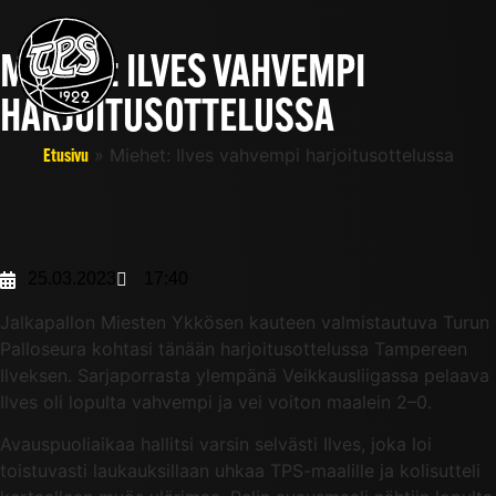
MIEHET: ILVES VAHVEMPI
HARJOITUSOTTELUSSA
»
Miehet: Ilves vahvempi harjoitusottelussa
Etusivu
25.03.2023
17:40
Jalkapallon Miesten Ykkösen kauteen valmistautuva Turun
Palloseura kohtasi tänään harjoitusottelussa Tampereen
Ilveksen. Sarjaporrasta ylempänä Veikkausliigassa pelaava
Ilves oli lopulta vahvempi ja vei voiton maalein 2–0.
Avauspuoliaikaa hallitsi varsin selvästi Ilves, joka loi
toistuvasti laukauksillaan uhkaa TPS-maalille ja kolisutteli