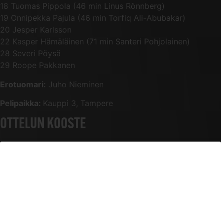
18 Tuomas Pippola (46 min Linus Rönnberg)
19 Onnipekka Pajula (46 min Torfiq Ali-Abubakar)
20 Jesper Karlsson
22 Kasper Hämäläinen (71 min Santeri Pohjolainen)
28 Severi Pöysä
29 Roope Pakkanen
Erotuomari:
Juho Nieminen
Pelipaikka:
Kauppi 3, Tampere
OTTELUN KOOSTE