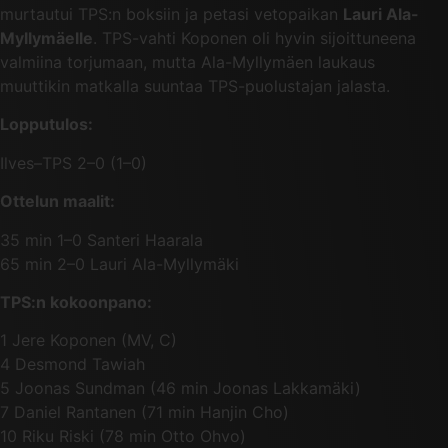
murtautui TPS:n boksiin ja petasi vetopaikan
Lauri Ala-
Myllymäelle
. TPS-vahti Koponen oli hyvin sijoittuneena
valmiina torjumaan, mutta Ala-Myllymäen laukaus
muuttikin matkalla suuntaa TPS-puolustajan jalasta.
Lopputulos:
Ilves–TPS 2–0 (1–0)
Ottelun maalit:
35 min 1–0 Santeri Haarala
65 min 2–0 Lauri Ala-Myllymäki
TPS:n kokoonpano:
1 Jere Koponen (MV, C)
4 Desmond Tawiah
5 Joonas Sundman (46 min Joonas Lakkamäki)
7 Daniel Rantanen (71 min Hanjin Cho)
10 Riku Riski (78 min Otto Ohvo)