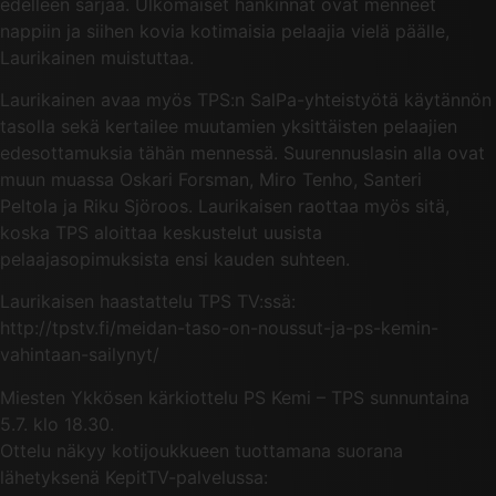
edelleen sarjaa. Ulkomaiset hankinnat ovat menneet
nappiin ja siihen kovia kotimaisia pelaajia vielä päälle,
Laurikainen muistuttaa.
Laurikainen avaa myös TPS:n SalPa-yhteistyötä käytännön
tasolla sekä kertailee muutamien yksittäisten pelaajien
edesottamuksia tähän mennessä. Suurennuslasin alla ovat
muun muassa Oskari Forsman, Miro Tenho, Santeri
Peltola ja Riku Sjöroos. Laurikaisen raottaa myös sitä,
koska TPS aloittaa keskustelut uusista
pelaajasopimuksista ensi kauden suhteen.
Laurikaisen haastattelu TPS TV:ssä:
http://tpstv.fi/meidan-taso-on-noussut-ja-ps-kemin-
vahintaan-sailynyt/
Miesten Ykkösen kärkiottelu PS Kemi – TPS sunnuntaina
5.7. klo 18.30.
Ottelu näkyy kotijoukkueen tuottamana suorana
lähetyksenä KepitTV-palvelussa: