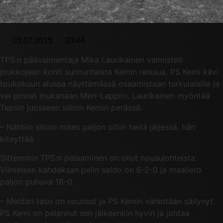
03.07.2015
20:44
TPS:n päävalmentaja Mika Laurikainen valmisteli
joukkojaan kohti sunnuntaista Kemin reissua. PS Kemi kävi
toukokuun alussa näyttämässä osaamistaan turkulaisille ja
vei pinnat mukanaan Meri-Lappiin. Laurikainen myöntää
Tepsin juosseen silloin Kemin perässä.
– Nähtiin silloin miten paljon oltiin heitä jäljessä, hän
kiteyttää.
Sittemmin TPS:n pelaaminen on ollut nousujohteista.
Viimeisen kahdeksan pelin saldo on 6-2-0 ja maaliero
paljon puhuva 16-0.
– Meidän taso on noussut ja PS Kemin vähintään säilynyt.
PS Kemi on pelannut sen jälkeenkin hyvin ja johtaa