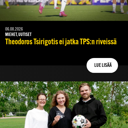
06.08.2026
MIEHET, UUTISET
Theodoros Tsirigotis ei jatka TPS:n riveissä
LUE LISÄÄ