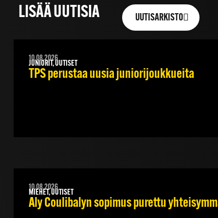
LISÄÄ UUTISIA
UUTISARKISTO
10.08.2026
JUNIORIT, UUTISET
TPS perustaa uusia juniorijoukkueita
10.08.2026
MIEHET, UUTISET
Aly Coulibalyn sopimus purettu yhteisym