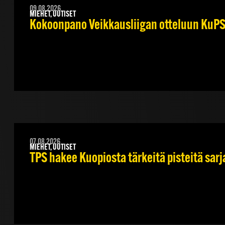
09.08.2026
MIEHET, UUTISET
Kokoonpano Veikkausliigan otteluun KuPS–
07.08.2026
MIEHET, UUTISET
TPS hakee Kuopiosta tärkeitä pisteitä sar