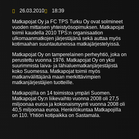
26.03.2010
18:39
Matkapojat Oy ja FC TPS Turku Oy ovat solmineet
vuoden mittaisen yhteistyösopimuksen. Matkapojat
toimii kaudella 2010 TPS:n organisaation
ulkomaanmatkojen järjestäjänä sekä auttaa myös
kotimaahan suuntautuneissa matkajärjestelyissä.
Matkapojat Oy on tamperelainen perheyhtiö, joka on
perustettu vuonna 1976. Matkapojat Oy on yksi
suurimmista laiva- ja lähialuematkanjärjestäjistä
koko Suomessa. Matkapojat toimii myös
matkanvälittäjänä maan merkittävimpien
matkanjärjestäjien tuotteille.
Matkapojilla on 14 toimistoa ympäri Suomen.
Matkapojat Oy:n liikevaihto vuonna 2008 oli 27,5
miljoonaa euroa ja kokonaismyynti vuonna 2008 oli
40,5 miljoonaa euroa. Henkilökuntaa Matkapojilla
on 110. Yhtiön kotipaikka on Sastamala.