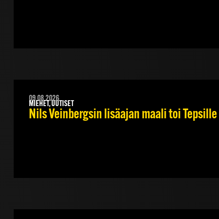
09.08.2026
MIEHET, UUTISET
Nils Veinbergsin lisäajan maali toi Tepsill