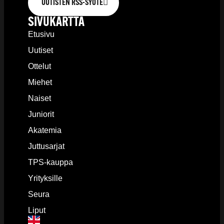
UUTISTEN RSS-SYÖTE
SIVUKARTTA
Etusivu
Uutiset
Ottelut
Miehet
Naiset
Juniorit
Akatemia
Juttusarjat
TPS-kauppa
Yrityksille
Seura
Liput