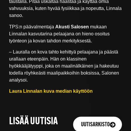
taustalla. Pitää uskaltaa haastaa ja käyttää omia
vahvuuksia, kuten hyvää fysiikkaa ja nopeutta, Linnala
sanoo.
TPS:n päävalmentaja
Akusti Salosen
mukaan
Linnalan kasvutarina pelaajana on hieno osoitus
työnteon ja kovan tahdon merkityksestä.
– Lauralla on kova tahto kehittyä pelaajana ja päästä
urallaan eteenpäin. Hän on klassinen
hyökkääjätyyppi, joka on maalinälkäinen ja hakeutuu
todella röyhkeästi maalipaikkoihin boksissa, Salonen
analysoi.
Laura Linnalan kuva median käyttöön
LISÄÄ UUTISIA
UUTISARKISTO