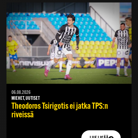
06.08.2026
MIEHET, UUTISET
Theodoros Tsirigotis ei jatka TPS:n
riveissä