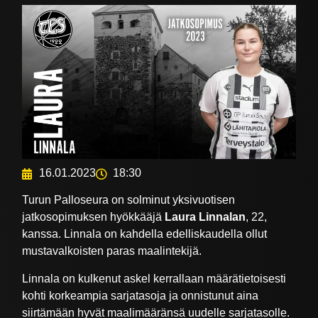
16.01.2023
18:30
Turun Palloseura on solminut yksivuotisen
jatkosopimuksen hyökkääjä
Laura Linnalan
, 22,
kanssa. Linnala on kahdella edelliskaudella ollut
mustavalkoisten paras maalintekijä.
Linnala on kulkenut askel kerrallaan määrätietoisesti
kohti korkeampia sarjatasoja ja onnistunut aina
siirtämään hyvät maalimääränsä uudelle sarjatasolle.