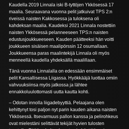
Kaudella 2019 Linnala iski B-tyttöjen Ykkösessä 17
maalia. Seuraavana vuonna pelit jatkuivat TPS 2:n
riveissä naisten Kakkosessa ja tuloksena oli
kahdeksan maalia. Kaudeksi 2021 Linnala nostettiin
naisten Ykkösessä pelanneeseen TPS:n naisten
edustusjoukkueeseen. Kauden päätteeksi hän voitti
joukkueen sisäisen maalipörssin 12 osumallaan.
Joukkueensa paras maalintekijä Linnala oli myös
menneellä kaudella yhdeksällä maalillaan.
Tänä vuonna Linnalalla on edessään ensimmäiset
pelit Kansallisessa Liigassa. Hyökkääjä luottaa omiin
vahvuuksiinsa myös jatkossa ja lähtee
ennakkoluulottomasti uutta kautta kohti.
– Odotan innolla liigadebyyttiä. Pelaajana olen
kehittynyt tosi paljon nyt parin kauden aikana naisten
Ykkösessä. Itsevarmuus pallon kanssa ja pelirohkeus
ovat mielestäni selittävät tekijät hyvien tulosten