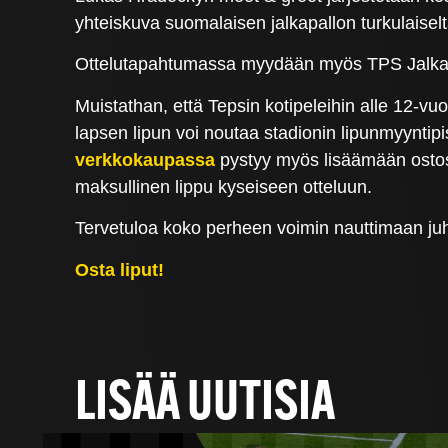
yhteiskuva suomalaisen jalkapallon turkulaiselt
Ottelutapahtumassa myydään myös TPS Jalkapall
Muistathan, että Tepsin kotipeleihin alle 12-vu
lapsen lipun voi noutaa stadionin lipunmyyntipi
verkkokaupassa
pystyy myös lisäämään ostosk
maksullinen lippu kyseiseen otteluun.
Tervetuloa koko perheen voimin nauttimaan juh
Osta liput!
LISÄÄ UUTISIA