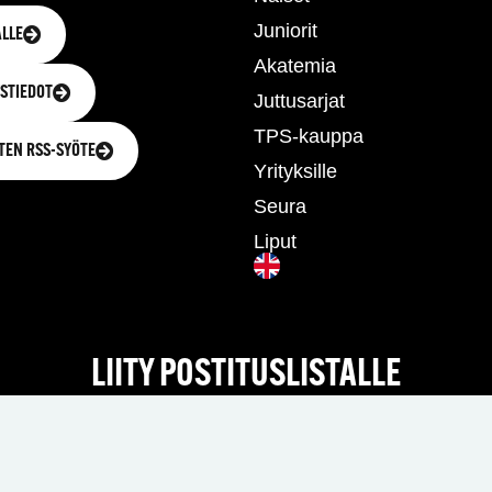
Juniorit
LLE
Akatemia
STIEDOT
Juttusarjat
TPS-kauppa
TEN RSS-SYÖTE
Yrityksille
Seura
Liput
LIITY POSTITUSLISTALLE