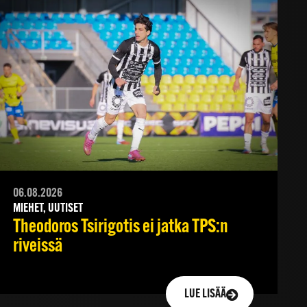
06.08.2026
MIEHET, UUTISET
Theodoros Tsirigotis ei jatka TPS:n
riveissä
LUE LISÄÄ