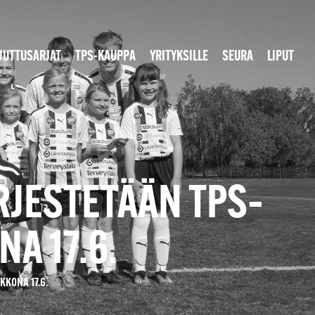
JUTTUSARJAT
TPS-KAUPPA
YRITYKSILLE
SEURA
LIPUT
RJESTETÄÄN TPS–
A 17.6.
KKONA 17.6.