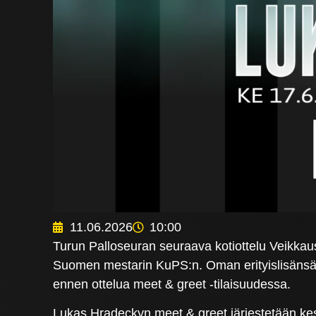
11.06.2026
10:00
Turun Palloseuran seuraava kotiottelu Veikkaus
Suomen mestarin KuPS:n. Oman erityislisänsä 
ennen ottelua meet & greet -tilaisuudessa.
Lukas Hradeckyn meet & greet järjestetään kes