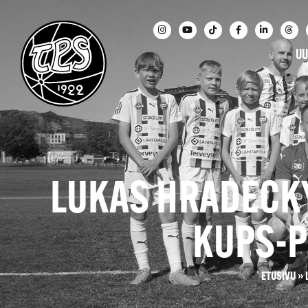
UU
LUKAS HRADECKY
KUPS-P
ETUSIVU
»