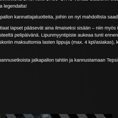
a legendalta!
on kannattajatuotteita, joihin on nyt mahdollista saad
otiaat lapset pääsevät aina ilmaiseksi sisään – niin myös
steeltä pelipäivänä. Lipunmyyntipiste aukeaa tunti ennen
oriin maksuttomia lasten lippuja (max. 4 kpl/asiakas),
annusetkoista jalkapallon tahtiin ja kannustamaan Tepsi 