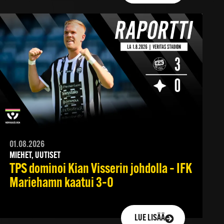
01.08.2026
MIEHET, UUTISET
TPS dominoi Kian Visserin johdolla – IFK
Mariehamn kaatui 3–0
LUE LISÄÄ