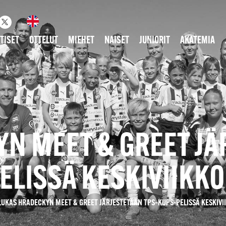
TISET
OTTELUT
MIEHET
NAISET
JUNIORIT
AKATEMIA
N MEET & GREET JÄ
ELISSÄ KESKIVIIKKON
LUKAS HRADECKYN MEET & GREET JÄRJESTETÄÄN TPS–KUPS-PELISSÄ KESKIVII