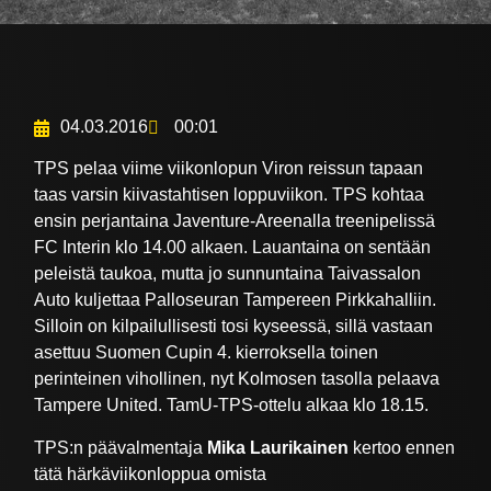
04.03.2016
00:01
TPS pelaa viime viikonlopun Viron reissun tapaan
taas varsin kiivastahtisen loppuviikon. TPS kohtaa
ensin perjantaina Javenture-Areenalla treenipelissä
FC Interin klo 14.00 alkaen. Lauantaina on sentään
peleistä taukoa, mutta jo sunnuntaina Taivassalon
Auto kuljettaa Palloseuran Tampereen Pirkkahalliin.
Silloin on kilpailullisesti tosi kyseessä, sillä vastaan
asettuu Suomen Cupin 4. kierroksella toinen
perinteinen vihollinen, nyt Kolmosen tasolla pelaava
Tampere United. TamU-TPS-ottelu alkaa klo 18.15.
TPS:n päävalmentaja
Mika Laurikainen
kertoo ennen
tätä härkäviikonloppua omista