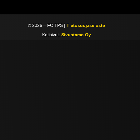
©
2026
– FC TPS |
Tietosuojaseloste
Kotisivut:
Sivustamo Oy