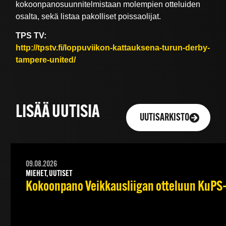
kokoonpanosuunnitelmistaan molempien otteluiden
osalta, sekä listaa pakolliset poissaolijat.
TPS TV:
http://tpstv.fi/loppuviikon-kattauksena-turun-derby-
tampere-united/
LISÄÄ UUTISIA
UUTISARKISTO
09.08.2026
MIEHET, UUTISET
Kokoonpano Veikkausliigan otteluun KuPS–T