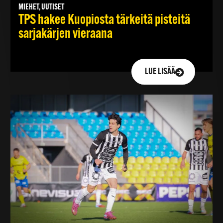
MIEHET, UUTISET
TPS hakee Kuopiosta tärkeitä pisteitä
sarjakärjen vieraana
LUE LISÄÄ