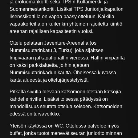
ja erotuomarikortti sekä TPS:n Kultamerkki ja
Suomenmestarikortti. Lisäksi TPS Juniorijalkapallon
lisenssikortilla on vapaa pääsy otteluun. Kaikilla
vapaakorteilla on kuitenkin yhteinen rajoitettu kiintiö
areenan rajallisen kapasiteetin vuoksi.
Ottelu pelataan Javenture-Areenalla (os.
Nummisuutarinkatu 3, Turku), joka sijaitsee
Impivaaran jalkapallohallin vieressä. Hallin ympärillä
on kaksi parkkialuetta, joihin ajetaan
Nummisuutarinkadun kautta. Oheisessa kuvassa
kartta alueesta ja ottelujärjestelyistä.
Pitkällä sivulla olevaan katsomoon otetaan katsojia
kahdelle riville. Lisäksi toisessa päädyssä on
mahdollisuus seurata ottelua seisoen. Katsomoiden
edessä on turvaverkko.
Yleisön käytössä on WC. Ottelussa palvelee myös
buffet, jonka tuotot menevät seuran junioritoiminnan