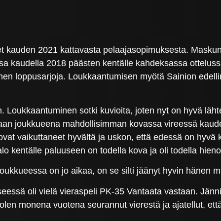
t kauden 2021 kattavasta pelaajasopimuksesta. Maskun P
a kaudella 2018 päästen kentälle kahdeksassa ottelussa
nen loppusarjoja. Loukkaantumisen myötä Sainion edelli
an. Loukkaantuminen sotki kuvioita, joten nyt on hyvä läh
ollaan joukkueena mahdollisimman kovassa vireessä kauden
ovat vaikuttaneet hyvältä ja uskon, että edessä on hyvä
Palo kentälle paluuseen on todella kova ja oli todella hien
oukkueessa on jo aikaa, on se silti jäänyt hyvin hänen m
yseessä oli vielä vieraspeli PK-35 Vantaata vastaan. Jänni
 olen monena vuotena seurannut vierestä ja ajatellut, et