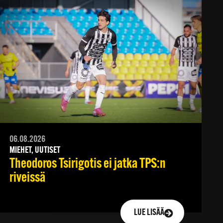
06.08.2026
MIEHET, UUTISET
Theodoros Tsirigotis ei jatka TPS:n
riveissä
LUE LISÄÄ