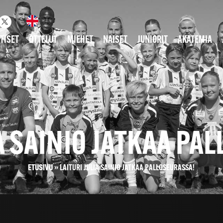
TISET
OTTELUT
MIEHET
NAISET
JUNIORIT
AKATEMIA
IA SAINIO JATKAA PA
ETUSIVU
»
LAITURI JULIA SAINIO JATKAA PALLOSEURASSA!