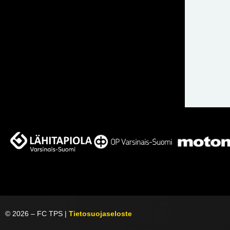
©
2026
– FC TPS |
Tietosuojaseloste