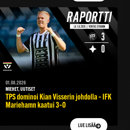
01.08.2026
MIEHET, UUTISET
TPS dominoi Kian Visserin johdolla – IFK
Mariehamn kaatui 3–0
LUE LISÄÄ