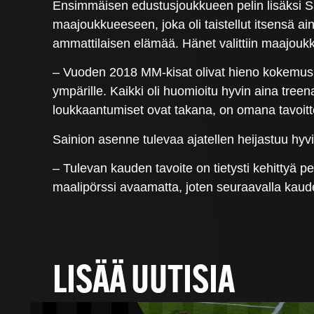
Ensimmäisen edustusjoukkueen pelin lisäksi Sa
maajoukkueeseen, joka oli taistellut itsensä ai
ammattilaisen elämää. Hänet valittiin maajouk
– Vuoden 2018 MM-kisat olivat hieno kokemus j
ympärille. Kaikki oli huomioitu hyvin aina tree
loukkaantumiset ovat takana, on omana tavoitt
Sainion asenne tulevaa ajatellen heijastuu hyv
– Tulevan kauden tavoite on tietysti kehittyä 
maalipörssi avaamatta, joten seuraavalla kaud
LISÄÄ UUTISIA