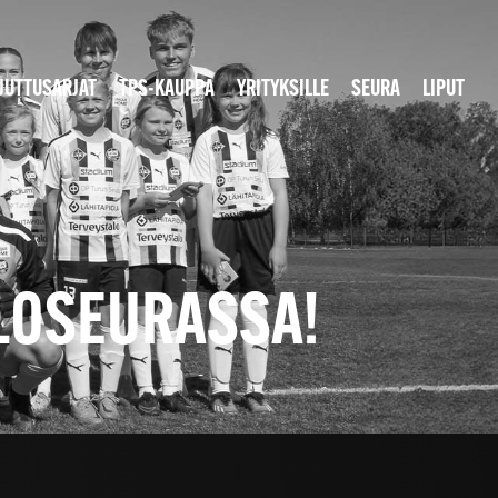
JUTTUSARJAT
TPS-KAUPPA
YRITYKSILLE
SEURA
LIPUT
LLOSEURASSA!