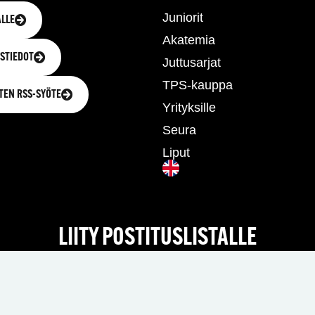
Juniorit
LLE
Akatemia
STIEDOT
Juttusarjat
TPS-kauppa
TEN RSS-SYÖTE
Yrityksille
Seura
Liput
LIITY POSTITUSLISTALLE