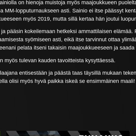
iniolla on hienoja muistoja myös maajoukkueen puolelta
na MM-lopputurnaukseen asti. Sainio ei itse päässyt kent
kueeseen myös 2019, mutta sillä kertaa hän joutui luop
a pääsin kokeilemaan hetkeksi ammattilaisen elämää. Päi
naamisesta syömiseen asti, eikä itse tarvinnut ottaa ylimä
eenani pelata itseni takaisin maajoukkueeseen ja saada
in myös tulevan kauden tavoitteista kysyttäessä.
pelaajana entisestään ja päästä taas täysillä mukaan te
ella olisi myös hyvä paikka iskeä se ensimmäinen maali!