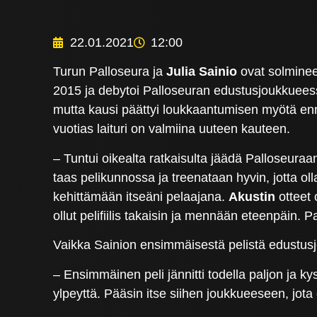
22.01.2021
12:00
Turun Palloseura ja
Julia Sainio
ovat solminee
2015 ja debytoi Palloseuran edustusjoukkueess
mutta kausi päättyi loukkaantumisen myötä en
vuotias laituri on valmiina uuteen kauteen.
– Tuntui oikealta ratkaisulta jäädä Palloseura
taas pelikunnossa ja treenataan hyvin, jotta 
kehittämään itseäni pelaajana.
Akustin
otteet 
ollut pelifiilis takaisin ja mennään eteenpäin. 
Vaikka Sainion ensimmäisestä pelistä edustusj
– Ensimmäinen peli jännitti todella paljon ja k
ylpeyttä. Pääsin itse siihen joukkueeseen, jota