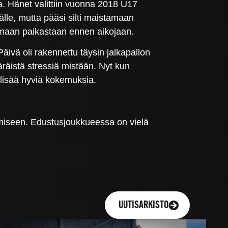
. Hänet valittiin vuonna 2018 U17
älle, mutta pääsi silti maistamaan
umaan paikastaan ennen aikojaan.
vä oli rakennettu täysin jalkapallon
äräistä stressiä mistään. Nyt kun
 lisää hyviä kokemuksia.
kemiseen. Edustusjoukkueessa on vielä
UUTISARKISTO