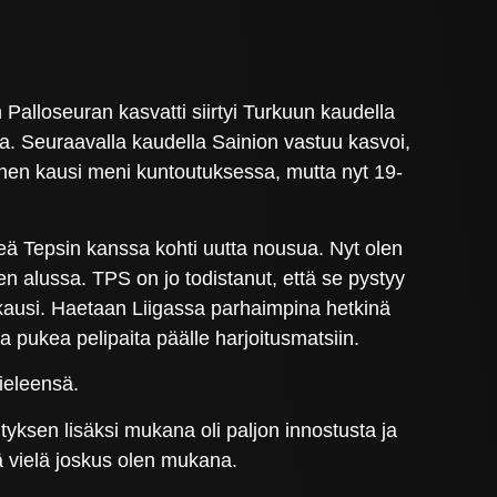
alloseuran kasvatti siirtyi Turkuun kaudella
. Seuraavalla kaudella Sainion vastuu kasvoi,
nen kausi meni kuntoutuksessa, mutta nyt 19-
teä Tepsin kanssa kohti uutta nousua. Nyt olen
 alussa. TPS on jo todistanut, että se pystyy
 kausi. Haetaan Liigassa parhaimpina hetkinä
oa pukea pelipaita päälle harjoitusmatsiin.
ieleensä.
tyksen lisäksi mukana oli paljon innostusta ja
tä vielä joskus olen mukana.