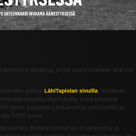
ESTYKSESSÄ
 TPS SATEENKAARI MUKANA ÄÄNESTYKSESSÄ
jännittävä äänestys, jonka lopputulokseen sinä voit
änestämään pääset
. Viimeinen
LähiTapiolan sivuilla
isöjä erilaisilla lahjoituksilla, jotka edistävät
 000 euron suuruinen LähiLahjoitus-potti lasten ja
 saa 1 000 euroa.
ajin parissa. Ryhmän toimintaa on järjestetty jo