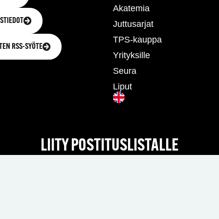
Akatemia
STIEDOT
Juttusarjat
TPS-kauppa
TEN RSS-SYÖTE
Yrityksille
Seura
Liput
LIITY POSTITUSLISTALLE