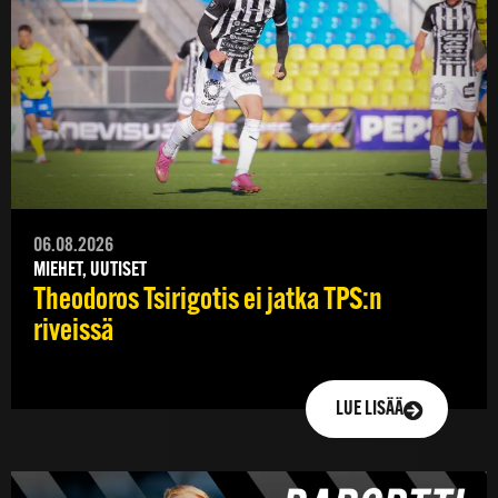
06.08.2026
MIEHET, UUTISET
Theodoros Tsirigotis ei jatka TPS:n
riveissä
LUE LISÄÄ