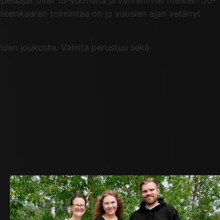
pelaajat ovat 13-vuotiaita ja vanhimmat melkein 50-
 Sateenkaaren toimintaa on jo vuosien ajan vetänyt
iden joukosta. Valinta perustuu sekä