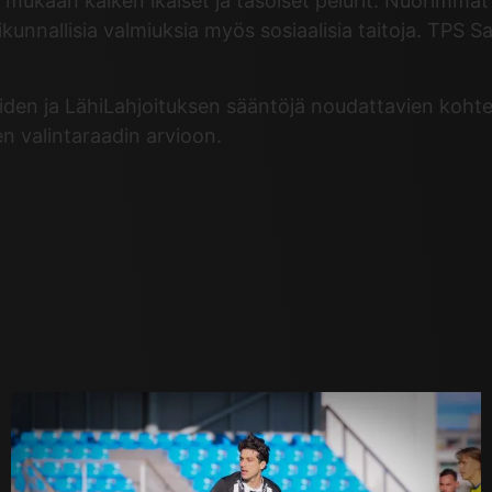
ukaan kaiken ikäiset ja tasoiset pelurit. Nuorimmat 
liikunnallisia valmiuksia myös sosiaalisia taitoja. TPS
eiden ja LähiLahjoituksen sääntöjä noudattavien kohte
n valintaraadin arvioon.