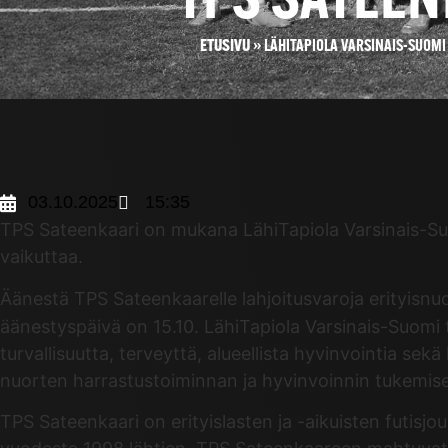
TPS SATEE
ETUSIVU
»
LÄHITAPIOLA VARSINAIS-SUOM
03.10.2025
15:35
TPS Sateenkaari on mukana LähiTapiola Varsinais-Su
vaikuttaa.
Äänestä TPS Sateenkaarelle lahjoitusvaroja erityisnu
äänestyspäivä on 15.10. LähiTapiola Varsinais-Suomi tuk
turvallisuutta, terveyttä, alueellista hyvinvointia se
nuorten harrastustoiminnan ja hyvinvoinnin tukemiseen
TPS Sateenkaari on erityislasten ja -aikuisten futisjo