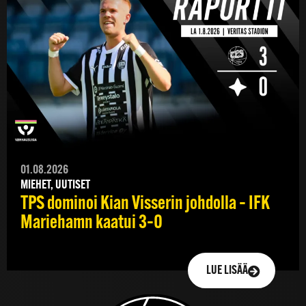
01.08.2026
MIEHET, UUTISET
TPS dominoi Kian Visserin johdolla – IFK
Mariehamn kaatui 3–0
LUE LISÄÄ