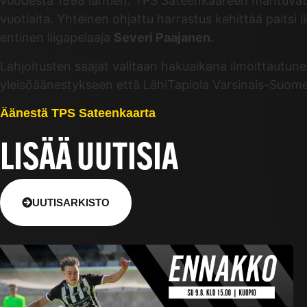
vuodesta 1998 lähtien. TPS Sateenkaareen mahtuvat m
vuotiaita. Yhteinen ohjattu harrastus kehittää paitsi 
entinen liigapelaaja
Severi Paajanen
.
Lahjoitusten saajat valitaan hakuaikana ilmoittautun
yleisöäänestykseen että LähiTapiola Varsinais-Suome
Äänestä TPS Sateenkaarta
LISÄÄ UUTISIA
UUTISARKISTO