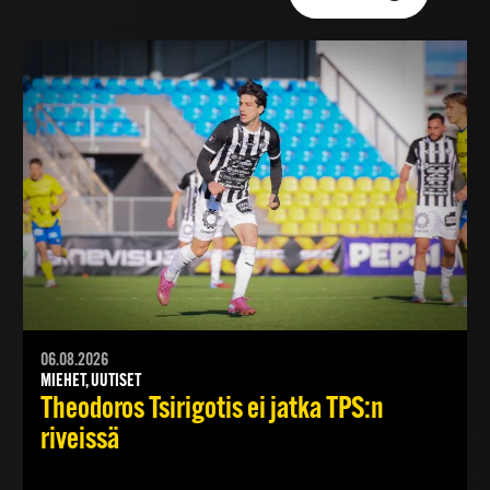
06.08.2026
MIEHET, UUTISET
Theodoros Tsirigotis ei jatka TPS:n
riveissä