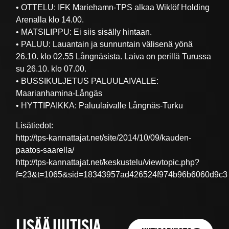
• OTTELU: IFK Mariehamn-TPS alkaa Wiklöf Holding
Arenalla klo 14.00.
• MATSILIPPU: Ei siis sisälly hintaan.
• PALUU: Lauantain ja sunnuntain välisenä yönä
26.10. klo 02.55 Långnäsista. Laiva on perillä Turussa
su 26.10. klo 07.00.
• BUSSIKULJETUS PALUULAIVALLE:
Maarianhamina-Långäs
• HYTTIPAIKKA: Paluulaivalle Långnäs-Turku
Lisätiedot:
http://tps-kannattajat.net/site/2014/10/09/kauden-
paatos-saarella/
http://tps-kannattajat.net/keskustelu/viewtopic.php?
f=23&t=1065&sid=18343957ad426524f974b96b6060d9c3
LISÄÄ UUTISIA