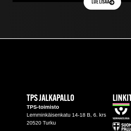
LUE LISÄÄ
TPS JALKAPALLO
LINKI
TPS-toimisto
Lemminkäisenkatu 14-18 B, 6. krs
20520 Turku