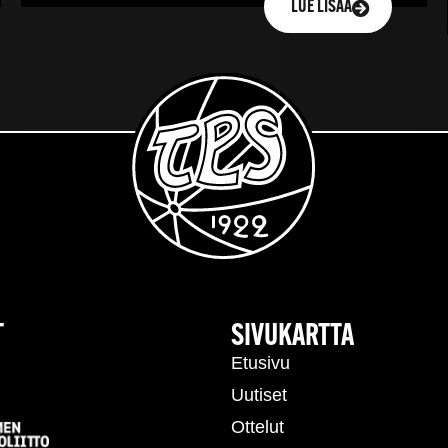
LUE LISÄÄ
T
SIVUKARTTA
Etusivu
Uutiset
Ottelut