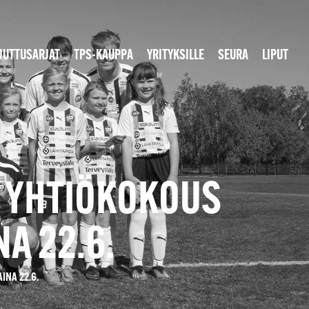
JUTTUSARJAT
TPS-KAUPPA
YRITYKSILLE
SEURA
LIPUT
N YHTIÖKOKOUS
A 22.6.
INA 22.6.