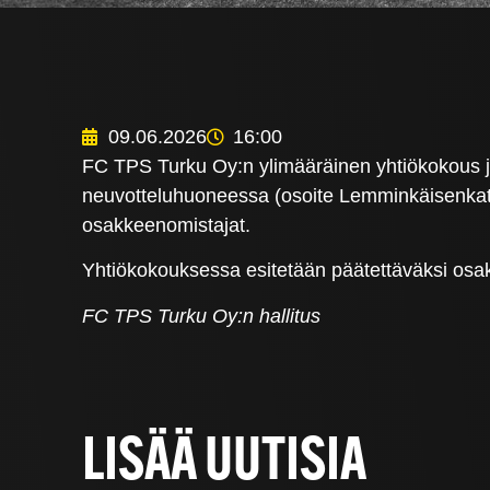
09.06.2026
16:00
FC TPS Turku Oy:n ylimääräinen yhtiökokous jä
neuvotteluhuoneessa (osoite Lemminkäisenkatu
osakkeenomistajat.
Yhtiökokouksessa esitetään päätettäväksi osakea
FC TPS Turku Oy:n hallitus
LISÄÄ UUTISIA