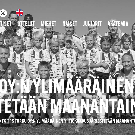
TISET
OTTELUT
MIEHET
NAISET
JUNIORIT
AKATEMIA
 OY:N YLIMÄÄRÄINE
TETÄÄN MAANANTAIN
»
FC TPS TURKU OY:N YLIMÄÄRÄINEN YHTIÖKOKOUS JÄRJESTETÄÄN MAANANTA