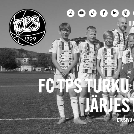
UU
FC TPS TURKU
JÄRJES
ETUSIVU