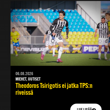
06.08.2026
MIEHET, UUTISET
Theodoros Tsirigotis ei jatka TPS:n
riveissä