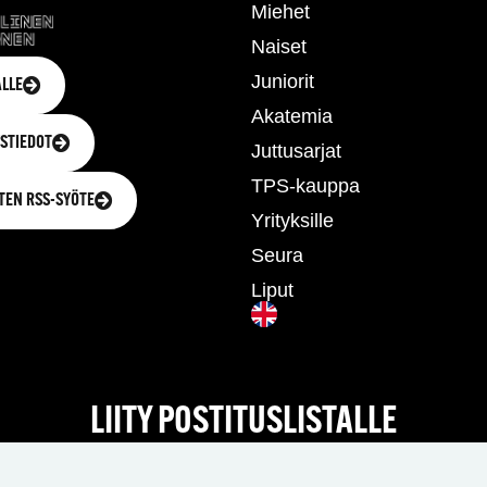
Miehet
Naiset
Juniorit
LLE
Akatemia
STIEDOT
Juttusarjat
TPS-kauppa
TEN RSS-SYÖTE
Yrityksille
Seura
Liput
LIITY POSTITUSLISTALLE