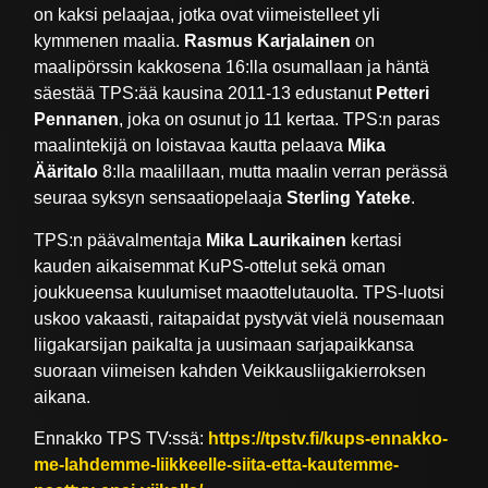
on kaksi pelaajaa, jotka ovat viimeistelleet yli
kymmenen maalia.
Rasmus Karjalainen
on
maalipörssin kakkosena 16:lla osumallaan ja häntä
säestää TPS:ää kausina 2011-13 edustanut
Petteri
Pennanen
, joka on osunut jo 11 kertaa. TPS:n paras
maalintekijä on loistavaa kautta pelaava
Mika
Ääritalo
8:lla maalillaan, mutta maalin verran perässä
seuraa syksyn sensaatiopelaaja
Sterling Yateke
.
TPS:n päävalmentaja
Mika Laurikainen
kertasi
kauden aikaisemmat KuPS-ottelut sekä oman
joukkueensa kuulumiset maaottelutauolta. TPS-luotsi
uskoo vakaasti, raitapaidat pystyvät vielä nousemaan
liigakarsijan paikalta ja uusimaan sarjapaikkansa
suoraan viimeisen kahden Veikkausliigakierroksen
aikana.
Ennakko TPS TV:ssä:
https://tpstv.fi/kups-ennakko-
me-lahdemme-liikkeelle-siita-etta-kautemme-