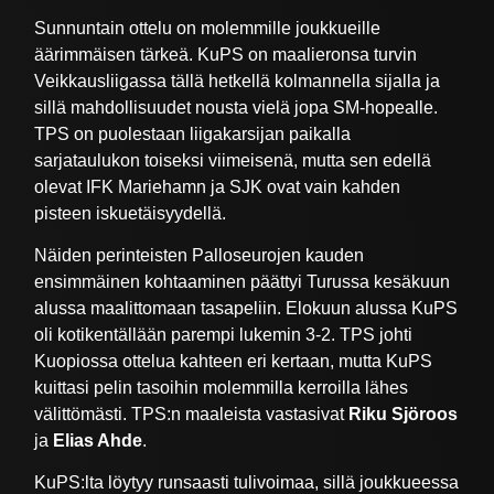
Sunnuntain ottelu on molemmille joukkueille
äärimmäisen tärkeä. KuPS on maalieronsa turvin
Veikkausliigassa tällä hetkellä kolmannella sijalla ja
sillä mahdollisuudet nousta vielä jopa SM-hopealle.
TPS on puolestaan liigakarsijan paikalla
sarjataulukon toiseksi viimeisenä, mutta sen edellä
olevat IFK Mariehamn ja SJK ovat vain kahden
pisteen iskuetäisyydellä.
Näiden perinteisten Palloseurojen kauden
ensimmäinen kohtaaminen päättyi Turussa kesäkuun
alussa maalittomaan tasapeliin. Elokuun alussa KuPS
oli kotikentällään parempi lukemin 3-2. TPS johti
Kuopiossa ottelua kahteen eri kertaan, mutta KuPS
kuittasi pelin tasoihin molemmilla kerroilla lähes
välittömästi. TPS:n maaleista vastasivat
Riku Sjöroos
ja
Elias Ahde
.
KuPS:lta löytyy runsaasti tulivoimaa, sillä joukkueessa