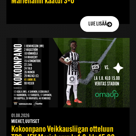
Mariehamn kaatui 3–0
LUE LISÄÄ
01.08.2026
MIEHET, UUTISET
Kokoonpano Veikkausliigan otteluun