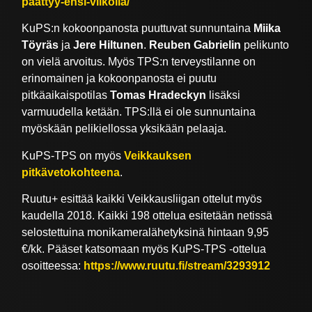
paattyy-ensi-viikolla/
KuPS:n kokoonpanosta puuttuvat sunnuntaina
Miika
Töyräs
ja
Jere Hiltunen
.
Reuben Gabrielin
pelikunto
on vielä arvoitus. Myös TPS:n terveystilanne on
erinomainen ja kokoonpanosta ei puutu
pitkäaikaispotilas
Tomas Hradeckyn
lisäksi
varmuudella ketään. TPS:llä ei ole sunnuntaina
myöskään pelikiellossa yksikään pelaaja.
KuPS-TPS on myös
Veikkauksen
pitkävetokohteena
.
Ruutu+ esittää kaikki Veikkausliigan ottelut myös
kaudella 2018. Kaikki 198 ottelua esitetään netissä
selostettuina monikameralähetyksinä hintaan 9,95
€/kk. Pääset katsomaan myös KuPS-TPS -ottelua
osoitteessa:
https://www.ruutu.fi/stream/3293912