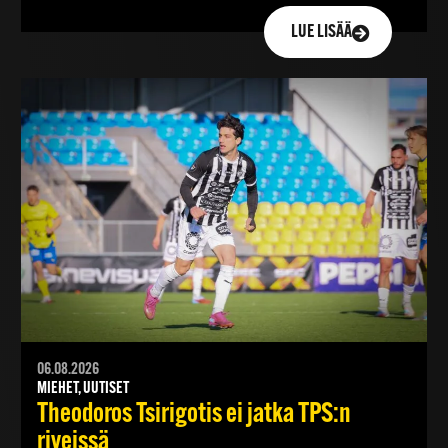
LUE LISÄÄ
06.08.2026
MIEHET, UUTISET
Theodoros Tsirigotis ei jatka TPS:n
riveissä