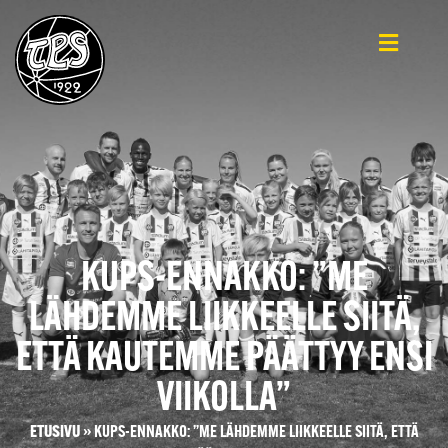
KUPS-ENNAKKO: ”ME
LÄHDEMME LIIKKEELLE SIITÄ,
ETTÄ KAUTEMME PÄÄTTYY ENSI
VIIKOLLA”
ETUSIVU
»
KUPS-ENNAKKO: ”ME LÄHDEMME LIIKKEELLE SIITÄ, ETTÄ