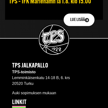
TPS – IFK Mariehamn la 1.8. klo 15.00
LUE LISÄÄ
TPS JALKAPALLO
TPS-toimisto
Lemminkäisenkatu 14-18 B, 6. krs
20520 Turku
Auki sopimuksen mukaan
LINKIT