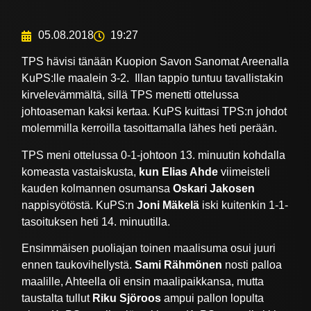
05.08.2018
19:27
TPS hävisi tänään Kuopion Savon Sanomat Areenalla
KuPS:lle maalein 3-2. Illan tappio tuntuu tavallistakin
kirvelevämmältä, sillä TPS menetti ottelussa
johtoaseman kaksi kertaa. KuPS kuittasi TPS:n johdot
molemmilla kerroilla tasoittamalla lähes heti perään.
TPS meni ottelussa 0-1-johtoon 13. minuutin kohdalla
komeasta vastaiskusta,
kun Elias Ahde
viimeisteli
kauden kolmannen osumansa
Oskari Jakosen
nappisyötöstä. KuPS:n
Joni Mäkelä
iski kuitenkin 1-1-
tasoituksen heti 14. minuutilla.
Ensimmäisen puoliajan toinen maalisuma osui juuri
ennen taukovihellystä.
Sami Rähmönen
nosti palloa
maalille, Ahteella oli ensin maalipaikkansa, mutta
taustalta tullut
Riku Sjöroos
ampui pallon lopulta