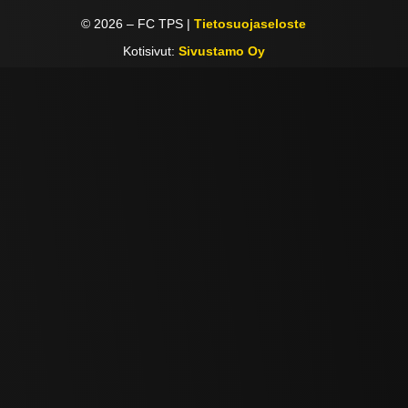
©
2026
– FC TPS |
Tietosuojaseloste
Kotisivut:
Sivustamo Oy