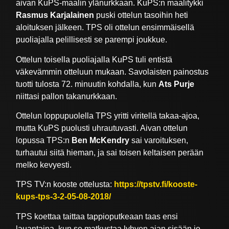
aivan KuPS-maalin ylänurkkaan. KuPS:n maalitykki
Rasmus Karjalainen
puski ottelun tasoihin heti
aloituksen jälkeen. TPS oli ottelun ensimmäisellä
puoliajalla pelillisesti se parempi joukkue.
Ottelun toisella puoliajalla KuPS tuli entistä
väkevämmin otteluun mukaan. Savolaisten painostus
tuotti tulosta 72. minuutin kohdalla, kun
Ats Purje
niittasi pallon takanurkkaan.
Ottelun loppupuolella TPS yritti viritellä takaa-ajoa,
mutta KuPS puolusti uhrautuvasti. Aivan ottelun
lopussa TPS:n
Ben McKendry
sai varoituksen,
turhautui siitä hieman, ja sai toisen keltaisen perään
melko kevyesti.
TPS TV:n kooste ottelusta:
https://tpstv.fi/kooste-
kups-tps-3-2-05-08-2018/
TPS koettaa taittaa tappioputkeaan taas ensi
lauantaina, kun se matkustaa lyhyen ajan sisään jo