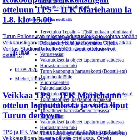
Koulutukset
Turnaukset ja tapahtumat
otteluun TPS – IFK Mariehamn la
1.8. klo 15.00
Ohjeet ja palvelut tepsiläisille
Tervetuloa Tepsiin – Tästä mukaan toimintaan!
Turun Palloseuran miesten edustusjoukkue kohtaa tänään
Toimintaohjeet, käytännöt ja maksut
Veikkausliigan ottelussa IFK Mariehamnin. Ottelu alkaa
Pelaajarekrytointi ja siirtyminen Tepsiin
Veritas Stadionilla kello 15.00. Liput otteluun voit
Turvallinen harrastaminen Tepsissä
LUE LISÄÄ
Varusteasiat
ostaa[…]
Vakuutukset ja ohjeet tapaturman sattuessa
Harrastamisen tuki
01.08.2026
Turun kaupungin harrastekortti (Boostii-etu)
Toimihenkilöille
Miehet, Uutiset
Vuorokalenteri
Palautelaatikko
Veikkaa TPS – IFK Mariehamn -
Tervetuloa Tepsiin – Tästä mukaan toimintaan!
Toimintaohjeet, käytännöt ja maksut
ottelun lopputulosta ja voita liput
Pelaajarekrytointi ja siirtyminen Tepsiin
Turvallinen harrastaminen Tepsissä
Turun derbyyn
Varusteasiat
Vakuutukset ja ohjeet tapaturman sattuessa
Harrastamisen tuki
TPS ja IFK Mariehamn kohtaavat tänään Kupittaalla
Turun kaupungin harrastekortti (Boostii-etu)
Veikkausliigan lauantaipäivän ottelussa. Ottelu
Toimihenkilöille