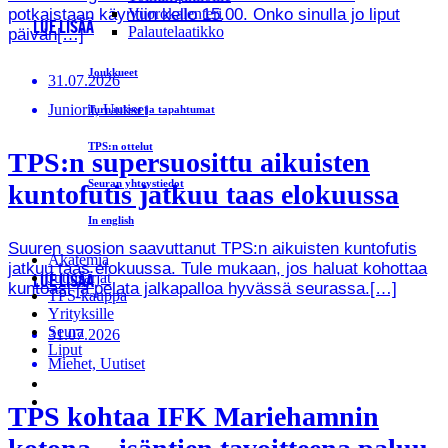
potkaistaan käyntiin kello 15.00. Onko sinulla jo liput
Vuorokalenteri
LUE LISÄÄ
Palautelaatikko
päivän[…]
Joukkueet
31.07.2026
Juniorit, Uutiset
Turnaukset ja tapahtumat
TPS:n ottelut
TPS:n supersuosittu aikuisten
Seuran yhteystiedot
kuntofutis jatkuu taas elokuussa
In english
Suuren suosion saavuttanut TPS:n aikuisten kuntofutis
Akatemia
jatkuu taas elokuussa. Tule mukaan, jos haluat kohottaa
Juttusarjat
LUE LISÄÄ
kuntoasi ja pelata jalkapalloa hyvässä seurassa.[…]
TPS-kauppa
Yrityksille
Seura
31.07.2026
Liput
Miehet, Uutiset
TPS kohtaa IFK Mariehamnin