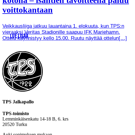
kotona – isäntien tavoitteena paluu
voittokantaan
Veikkausliiga jatkuu lauantaina 1. elokuuta, kun TPS:n
vieraaksi Veritas Stadionille saapuu IFK Mariehamn.
LUE LISÄÄ
Ottelu käynnistyy kello 15.00. Ruutu näyttää ottelun[…]
TPS Jalkapallo
TPS-toimisto
Lemminkäisenkatu 14-18 B, 6. krs
20520 Turku
Auki sopimuksen mukaan