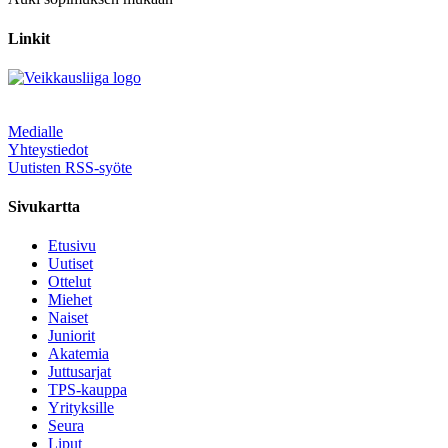
Linkit
Medialle
Yhteystiedot
Uutisten RSS-syöte
Sivukartta
Etusivu
Uutiset
Ottelut
Miehet
Naiset
Juniorit
Akatemia
Juttusarjat
TPS-kauppa
Yrityksille
Seura
Liput