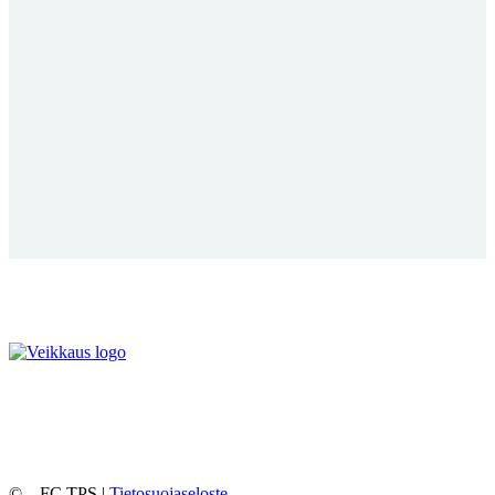
©
– FC TPS |
Tietosuojaseloste