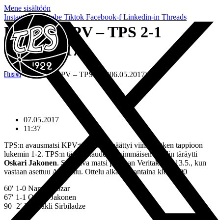
Mene sisältöön
Instagram
Youtube
Tiktok
Facebook-f
Linkedin-in
Threads
Kooste: KPV – TPS 2-1
(06.05.2017)
»
Kooste: KPV – TPS 2-1 (06.05.2017)
Etusivu
07.05.2017
11:37
TPS:n avausmatsi KPV:tä vastaan päättyi viime hetken tappioon
lukemin 1-2. TPS:n tämän kauden ensimmäisen maalin täräytti
Oskari Jakonen
. Seuraava matsi pelataan Veritaksella 13.5., kun
vastaan asettuu AC Oulu. Ottelu alkaa lauantaina klo 17.00
60′ 1-0 Nando Cozar
67′ 1-1 Oskari Jakonen
90+2′ 2-1 Irakli Sirbiladze