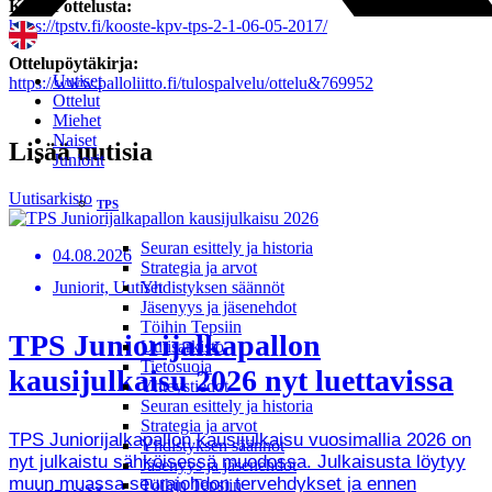
Kooste ottelusta:
https://tpstv.fi/kooste-kpv-tps-2-1-06-05-2017/
Ottelupöytäkirja:
Uutiset
https://www.palloliitto.fi/tulospalvelu/ottelu&769952
Ottelut
Miehet
Naiset
Lisää uutisia
Juniorit
Uutisarkisto
TPS
Seuran esittely ja historia
04.08.2026
Strategia ja arvot
Juniorit, Uutiset
Yhdistyksen säännöt
Jäsenyys ja jäsenehdot
Töihin Tepsiin
TPS Juniorijalkapallon
Uutisarkisto
Tietosuoja
kausijulkaisu 2026 nyt luettavissa
Yhteystiedot
Seuran esittely ja historia
Strategia ja arvot
TPS Juniorijalkapallon kausijulkaisu vuosimallia 2026 on
Yhdistyksen säännöt
nyt julkaistu sähköisessä muodossa. Julkaisusta löytyy
Jäsenyys ja jäsenehdot
muun muassa seurajohdon tervehdykset ja ennen
Töihin Tepsiin