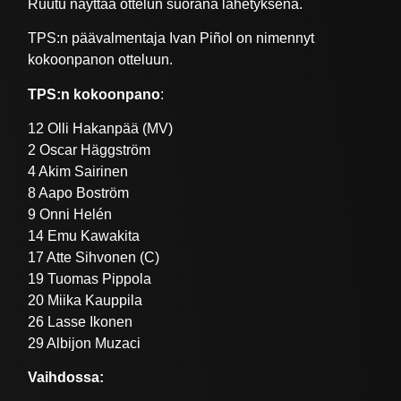
Ruutu näyttää ottelun suorana lähetyksenä.
TPS:n päävalmentaja Ivan Piñol on nimennyt
kokoonpanon otteluun.
TPS:n kokoonpano
:
12 Olli Hakanpää (MV)
2 Oscar Häggström
4 Akim Sairinen
8 Aapo Boström
9 Onni Helén
14 Emu Kawakita
17 Atte Sihvonen (C)
19 Tuomas Pippola
20 Miika Kauppila
26 Lasse Ikonen
29 Albijon Muzaci
Vaihdossa: