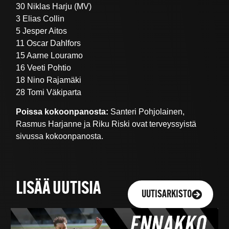
30 Niklas Harju (MV)
3 Elias Collin
5 Jesper Aitos
11 Oscar Dahlfors
15 Aarne Louramo
16 Veeti Pohtio
18 Nino Rajamäki
28 Tomi Väkiparta
Poissa kokoonpanosta:
Santeri Pohjolainen,
Rasmus Harjanne ja Riku Riski ovat terveyssyistä
sivussa kokoonpanosta.
LISÄÄ UUTISIA
UUTISARKISTO