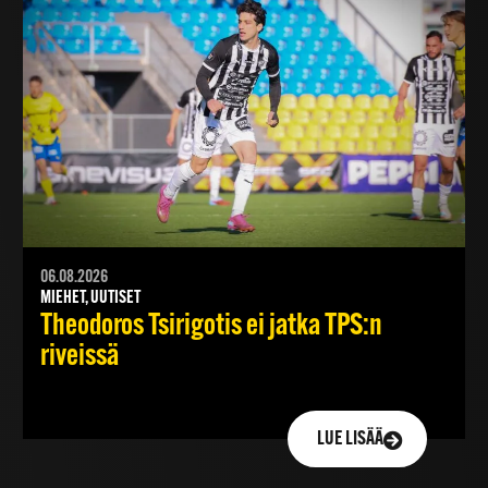
06.08.2026
MIEHET, UUTISET
Theodoros Tsirigotis ei jatka TPS:n
riveissä
LUE LISÄÄ