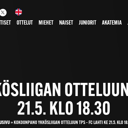
TISET
OTTELUT
MIEHET
NAISET
JUNIORIT
AKATEMIA
SLIIGAN OTTELUUN T
21.5. KLO 18.30
USIVU
»
KOKOONPANO YKKÖSLIIGAN OTTELUUN TPS – FC LAHTI KE 21.5. KLO 18