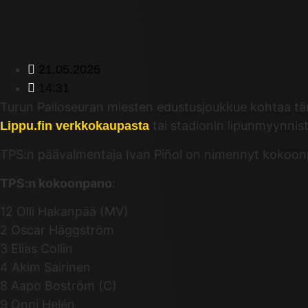
21.05.2025
14:31
Turun Palloseuran miesten edustusjoukkue kohtaa tänää
tai stadionin lipunmyynnist
Lippu.fin verkkokaupasta
TPS:n päävalmentaja Ivan Piñol on nimennyt kokoon
TPS:n kokoonpano
:
12 Olli Hakanpää (MV)
2 Oscar Häggström
3 Elias Collin
4 Akim Sairinen
8 Aapo Boström (C)
9 Onni Helén