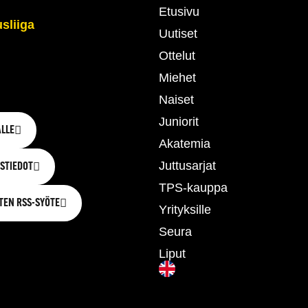
Etusivu
Uutiset
Ottelut
Miehet
Naiset
Juniorit
LLE
Akatemia
Juttusarjat
STIEDOT
TPS-kauppa
TEN RSS-SYÖTE
Yrityksille
Seura
Liput