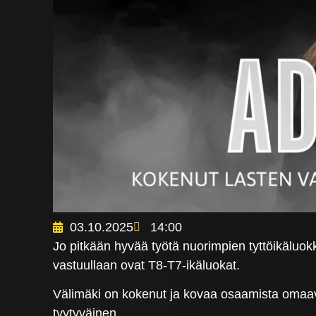
03.10.2025
14:00
Jo pitkään hyvää työtä nuorimpien tyttöikälu
vastuullaan ovat T8-T7-ikäluokat.
Välimäki on kokenut ja kovaa osaamista omaav
tyytyväinen.