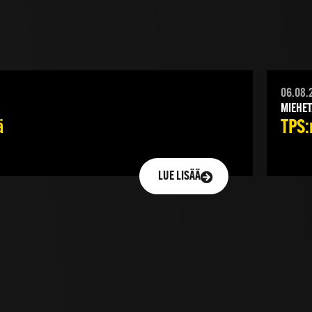
06.08.
MIEHET
ä
TPS:n
LUE LISÄÄ