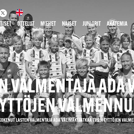
TISET
OTTELUT
MIEHET
NAISET
JUNIORIT
AKATEMIA
N VALMENTAJA ADA V
TYTTÖJEN VALMENN
KOKENUT LASTEN VALMENTAJA ADA VÄLIMÄKI JATKAA TPS:N TYTTÖJEN VALM