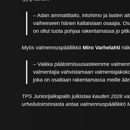
– Adan ammattitaito, intohimo ja lasten ai
vaiheeseen hänen kaltaisiaan osaajia. O
on ollut tuota pohjaa rakentamassa jo pit
Myös valmennuspäällikkö
Miro Varhelahti
näk
– Vaikka päätoimisuusasteemme valmennuk
valmentajia vahvistamaan valmentajakoko
joka on osaltaan rakentamassa meille ääri
TPS Juniorijalkapallo julkistaa kauden 2026 vas
urheilutoiminnasta antaa valmennuspäällikkö M