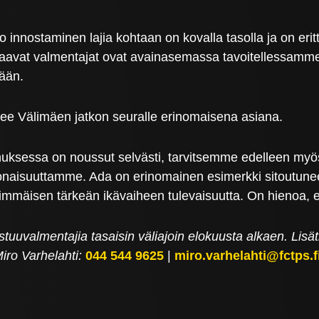
to innostaminen lajia kohtaan on kovalla tasolla ja on er
saavat valmentajat ovat avainasemassa tavoitellessamm
kään.
ee Välimäen jatkon seuralle erinomaisena asiana.
sessa on noussut selvästi, tarvitsemme edelleen myös 
naisuuttamme. Ada on erinomainen esimerkki sitoutunees
mmäisen tärkeän ikävaiheen tulevaisuutta. On hienoa, et
tuuvalmentajia tasaisin väliajoin elokuusta alkaen. Lisät
iro Varhelahti:
044 544 9625
|
miro.varhelahti@fctps.f