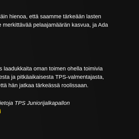
ittäin hienoa, että saamme tärkeään lasten
e merkittävää pelaajamäärän kasvua, ja Ada
laadukkaita oman toimen ohella toimivia
ta ja pitkäaikaisesta TPS-valmentajasta,
tä hän jatkaa tärkeässä roolissaan.
ietoja TPS Juniorijalkapallon
i