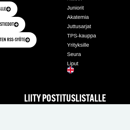
Juniorit
LLE
Akatemia
STIEDOT
Juttusarjat
TPS-kauppa
TEN RSS-SYÖTE
Yrityksille
Seura
Liput
LIITY POSTITUSLISTALLE