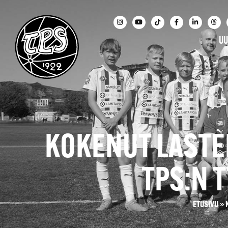
UU
KOKENUT LASTE
TPS:N 
ETUSIVU
»