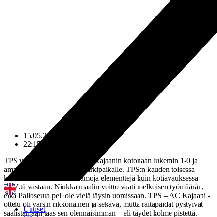
15.05.2019
22:15
TPS voitti keskiviikkona AC Kajaanin kotonaan lukemin 1-0 ja
ampaisi samalla Ykkösen kärkipaikalle. TPS:n kauden toisessa
kotiottelussa oli hieman samoja elementtejä kuin kotiavauksessa
TPV:tä vastaan. Niukka maalin voitto vaati melkoisen työmäärän,
eikä Palloseura peli ole vielä täysin uomissaan. TPS – AC Kajaani -
ottelu oli varsin rikkonainen ja sekava, mutta raitapaidat pystyivät
Uutiset
saalistamaan taas sen olennaisimman – eli täydet kolme pistettä.