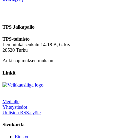
TPS Jalkapallo
TPS-toimisto
Lemminkäisenkatu 14-18 B, 6. krs
20520 Turku
Auki sopimuksen mukaan
Linkit
Medialle
Yhteystiedot
Uutisten RSS-syöte
Sivukartta
Etusivu