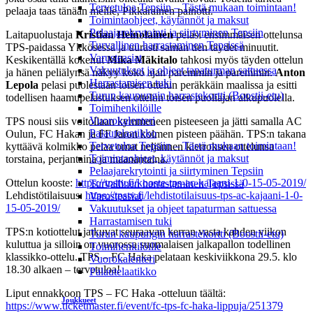
Tervetuloa Tepsiin – Tästä mukaan toimintaan!
pelaaja taas tänään meille, Pikkarainen painotti.
Toimintaohjeet, käytännöt ja maksut
Pelaajarekrytointi ja siirtyminen Tepsiin
Laitapuolustaja
Kristian Heinolainen
pelasi ensimmäisen ottelunsa
Turvallinen harrastaminen Tepsissä
TPS-paidassa Ykkösessä ja uurasti saman tien täydet minuutit.
Varusteasiat
Keskikentällä kokenut
Mika Mäkitalo
tahkosi myös täyden ottelun
Vakuutukset ja ohjeet tapaturman sattuessa
ja hänen peliälynsä näkyy koko ajan paremmin ja paremmin.
Anton
Harrastamisen tuki
Lepola
pelasi puolestaan toisen ottelun peräkkäin maalissa ja esitti
Turun kaupungin harrastekortti (Boostii-etu)
todellisen haamupelastuksen ottelun toisen puoliajan alkupuolella.
Toimihenkilöille
Vuorokalenteri
TPS nousi siis voitollaan kymmeneen pisteeseen ja jätti samalla AC
Palautelaatikko
Oulun, FC Hakan ja FF Jaron kolmen pisteen päähän. TPS:n takana
Tervetuloa Tepsiin – Tästä mukaan toimintaan!
kyttäävä kolmikko pelaa omat neljännen kierroksen ottelunsa
Toimintaohjeet, käytännöt ja maksut
torstaina, perjantaina ja maanantaina.
Pelaajarekrytointi ja siirtyminen Tepsiin
Ottelun kooste:
https://tpstv.fi/kooste-tps-ac-kajaani-1-0-15-05-2019/
Turvallinen harrastaminen Tepsissä
Lehdistötilaisuus:
https://tpstv.fi/lehdistotilaisuus-tps-ac-kajaani-1-0-
Varusteasiat
15-05-2019/
Vakuutukset ja ohjeet tapaturman sattuessa
Harrastamisen tuki
TPS:n kotiottelut jatkuvat seuraavan kerran vasta kahden viikon
Turun kaupungin harrastekortti (Boostii-etu)
kuluttua ja silloin on vuorossa suomalaisen jalkapallon todellinen
Toimihenkilöille
klassikko-ottelu. TPS – FC Haka pelataan keskiviikkona 29.5. klo
Vuorokalenteri
18.30 alkaen – tervetuloa!
Palautelaatikko
Liput ennakkoon TPS – FC Haka -otteluun täältä:
Joukkueet
https://www.ticketmaster.fi/event/fc-tps-fc-haka-lippuja/251379