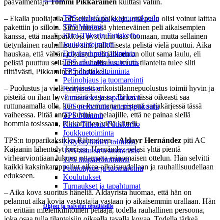
päävalmentaja
Tommi Pikkarainen
kuittasi väliin.
TPS perhefutis ja temppukoulu
– Ekalla puoliajalla oli sellaisia paikkoja, että pelin olisi voinut laittaa
TPS Mimmit
pakettiin jo silloin. Siinä mielessä yhteneväinen peli aikaisempien
Kimi-Tiikerin Futiskerho
kanssa, että maalipaikkoja pystyttiin taas luomaan, mutta sellainen
Joukkuetoiminta
tietynlainen rauhallisuus siitä pallollisesta pelistä vielä puuttui. Aika
Erityisryhmien toiminta
hauskaa, että vähän jokaisen peli jälkeen on ollut sama laulu, eli
TPS aikuisten kuntofutis
pelistä puuttuu sellainen rauhallisuus, mutta tilanteita tulee silti
TPS iltapäivätoiminta
riittävästi, Pikkarainen pohdiskeli.
Pelinohjaus ja tuomarointi
– Puolustus ja vielä erityisesti erikoistilannepuolustus toimii hyvin ja
Koulutukset
pisteitä on ihan hyvä määrä kasassa. Ei kai tässä oikeasti saa
Turnaukset ja tapahtumat
ruttunaamalla olla, kun on kymmenen pistettä sarjakärjessä tässä
TPS perhefutis ja temppukoulu
vaiheessa. Pitää antaa kunniaa pelaajille, että ne painaa siellä
TPS Mimmit
hommia tosissaan, Pikkarainen vielä kiitteli.
Kimi-Tiikerin Futiskerho
Joukkuetoiminta
TPS:n topparikaksikko Rähmönen –
Aldayr Hernández
piti AC
Erityisryhmien toiminta
Kajaanin lähentelyt kurissa. Hernández pelasi yhtä pientä
TPS aikuisten kuntofutis
virhearviontiaan lukuun ottamatta erinomaisen ottelun. Hän selvitti
TPS iltapäivätoiminta
kaikki kaksinkamppailut oikea-aikaisuudellaan ja rauhallisuudellaan
Pelinohjaus ja tuomarointi
edukseen.
Koulutukset
Turnaukset ja tapahtumat
– Aika kova suoritus häneltä. Aldayrista huomaa, että hän on
pelannut aika kovia vastustajia vastaan jo aikaisemmin urallaan. Hän
Ohjeet ja palvelut tepsiläisille
on erittäin mielenkiintoinen pelaaja, todella rauhallinen persoona,
joka osaa tulla tilanteisiin oikealla tavalla kovaa. Todella tärkeä