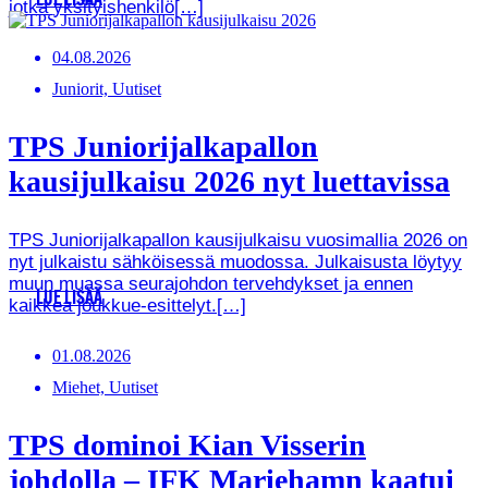
LUE LISÄÄ
jotka yksityishenkilö[…]
04.08.2026
Juniorit, Uutiset
TPS Juniorijalkapallon
kausijulkaisu 2026 nyt luettavissa
TPS Juniorijalkapallon kausijulkaisu vuosimallia 2026 on
nyt julkaistu sähköisessä muodossa. Julkaisusta löytyy
muun muassa seurajohdon tervehdykset ja ennen
LUE LISÄÄ
kaikkea joukkue-esittelyt.[…]
01.08.2026
Miehet, Uutiset
TPS dominoi Kian Visserin
johdolla – IFK Mariehamn kaatui