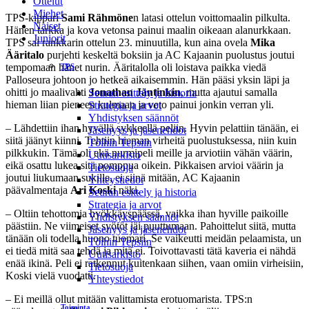
Ottelut
Miehet
TPS-kippari
Sami Rähmöne
n latasi ottelun voittomaalin pilkulta.
Naiset
Hänen tarkka ja kova vetonsa painui maalin oikeaan alanurkkaan.
Juniorit
TPS sai rankkarin ottelun 23. minuutilla, kun aina ovela
Mika
Ääritalo
purjehti keskeltä boksiin ja AC Kajaanin puolustus joutui
tempomaan hänet nurin. Ääritalolla oli loistava paikka viedä
TPS
Palloseura johtoon jo hetkeä aikaisemmin. Hän pääsi yksin läpi ja
ohitti jo maalivahti
Jonathan Jäntinkin
, mutta ajautui samalla
Seuran esittely ja historia
hieman liian pieneen kulmaan ja veto painui jonkin verran yli.
Strategia ja arvot
Yhdistyksen säännöt
– Lähdettiin ihan hyvällä sykkeellä peliin. Hyvin pelattiin tänään, ei
Jäsenyys ja jäsenehdot
siitä jäänyt kiinni. Tehtiin hieman virheitä puolustuksessa, niin kuin
Töihin Tepsiin
pilkkukin. Tämä oli ekä nurmipeli meille ja arviotiin vähän väärin,
Uutisarkisto
eikä osattu lukea sitä pomppua oikein. Pikkaisen arvioi väärin ja
Tietosuoja
joutui liukumaan sukille, ei siinä mitään, AC Kajaanin
Yhteystiedot
päävalmentaja
Ari Koski
näki.
Seuran esittely ja historia
Strategia ja arvot
– Oltiin tehottomia hyökkäyspäässä, vaikka ihan hyville paikoille
Yhdistyksen säännöt
päästiin. Ne viimeiset syötöt jäi puuttumaan. Pahoittelut siitä, mutta
Jäsenyys ja jäsenehdot
tänään oli todella huono tuomari. Se vaikeutti meidän pelaamista, un
Töihin Tepsiin
ei tiedä mitä saa tehdä ja mitä ei. Toivottavasti tätä kaveria ei nähdä
Uutisarkisto
enää ikinä. Peli ei ratkennut kuitenkaan siihen, vaan omiin virheisiin,
Tietosuoja
Koski vielä vuodatti.
Yhteystiedot
– Ei meillä ollut mitään valittamista erotuomarista. TPS:n
Toiminta