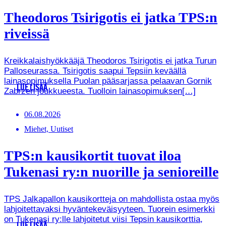
Theodoros Tsirigotis ei jatka TPS:n
riveissä
Kreikkalaishyökkääjä Theodoros Tsirigotis ei jatka Turun
Palloseurassa. Tsirigotis saapui Tepsiin keväällä
lainasopimuksella Puolan pääsarjassa pelaavan Gornik
LUE LISÄÄ
Zabrzen joukkueesta. Tuolloin lainasopimuksen[…]
06.08.2026
Miehet, Uutiset
TPS:n kausikortit tuovat iloa
Tukenasi ry:n nuorille ja senioreille
TPS Jalkapallon kausikortteja on mahdollista ostaa myös
lahjoitettavaksi hyväntekeväisyyteen. Tuorein esimerkki
on Tukenasi ry:lle lahjoitetut viisi Tepsin kausikorttia,