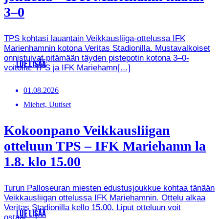
3–0
TPS kohtasi lauantain Veikkausliiga-ottelussa IFK
Marienhamnin kotona Veritas Stadionilla. Mustavalkoiset
onnistuivat pitämään täyden pistepotin kotona 3–0-
LUE LISÄÄ
voitolla. TPS ja IFK Mariehamn[…]
01.08.2026
Miehet, Uutiset
Kokoonpano Veikkausliigan
otteluun TPS – IFK Mariehamn la
1.8. klo 15.00
Turun Palloseuran miesten edustusjoukkue kohtaa tänään
Veikkausliigan ottelussa IFK Mariehamnin. Ottelu alkaa
Veritas Stadionilla kello 15.00. Liput otteluun voit
LUE LISÄÄ
ostaa[…]