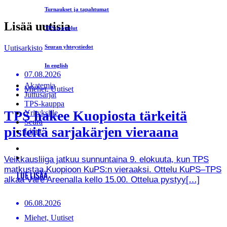
Turnaukset ja tapahtumat
Lisää uutisia
TPS:n ottelut
Uutisarkisto
Seuran yhteystiedot
In english
07.08.2026
Akatemia
Miehet, Uutiset
Juttusarjat
TPS-kauppa
TPS hakee Kuopiosta tärkeitä
Yrityksille
Seura
pisteitä sarjakärjen vieraana
Liput
Veikkausliiga jatkuu sunnuntaina 9. elokuuta, kun TPS
matkustaa Kuopioon KuPS:n vieraaksi. Ottelu KuPS–TPS
LUE LISÄÄ
alkaa Väre Areenalla kello 15.00. Ottelua pystyy[…]
06.08.2026
Miehet, Uutiset