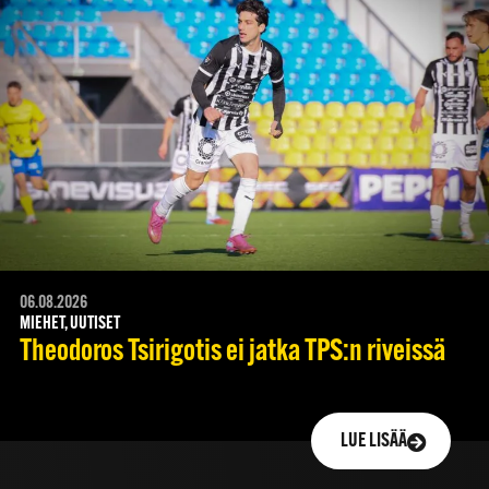
06.08.2026
MIEHET, UUTISET
Theodoros Tsirigotis ei jatka TPS:n riveissä
LUE LISÄÄ