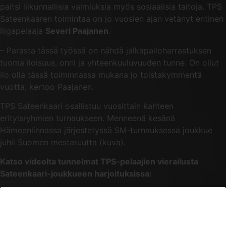
paitsi liikunnallisia valmiuksia myös sosiaalisia taitoja. TPS
Sateenkaaren toimintaa on jo vuosien ajan vetänyt entinen
liigapelaaja
Severi Paajanen
.
– Parasta tässä työssä on nähdä jalkapalloharrastuksen
tuoma iloisuus, onni ja yhteenkuuluvuuden tunne. On ollut
ilo olla tässä toiminnassa mukana jo toistakymmentä
vuotta, kertoo Paajanen.
TPS Sateenkaari osallistuu vuosittain kahteen
erityisryhmien turnaukseen. Menneenä kesänä
Hämeenlinnassa järjestetyssä SM-turnauksessa joukkue
juhli Suomen mestaruutta (kuva).
Katso videolta tunnelmat TPS-pelaajien vierailusta
Sateenkaari-joukkueen harjoituksissa: