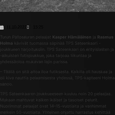
11.10.2022
15:25
Turun Palloseuran pelaajat
Kasper Hämäläinen
ja
Rasmus
Holma
kävivät tuomassa säpinää TPS Sateenkaari -
joukkueen harjoituksiin. TPS Sateenkaari on erityislasten ja
-aikuisten futisjoukkue, joka tarjoaa liikuntaa ja
yhdessäoloa mukavan lajin parissa.
– Täällä on sitä aitoa iloa futiksesta. Kaikilla oli hauskaa ja
oli kiva nauttia pelaamisesta yhdessä, TPS-kapteeni Holma
sanoo.
TPS Sateenkaaren joukkueeseen kuuluu noin 20 pelaajaa.
Mukaan mahtuvat kaiken ikäiset ja tasoiset pelurit.
Nuorimmat pelaajat ovat 14–15-vuotiaita ja vanhimmat
melkein 50-vuotiaita. Yhteinen ohjattu harrastus kehittää