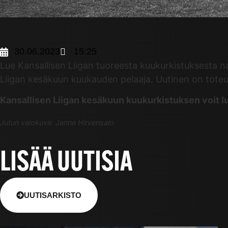
30.06.2023
15:25
Lue Kansallisen Liigan tuoreesta kuukurkistuksesta n
Liigan kesäkuun kuukauden pelaaja. Uutinen on toteu
Kansallisen Liigan kesäkuun kuukurkistuksen voit 
Jutun valokuva: Janne Hirvensalo
LISÄÄ UUTISIA
UUTISARKISTO