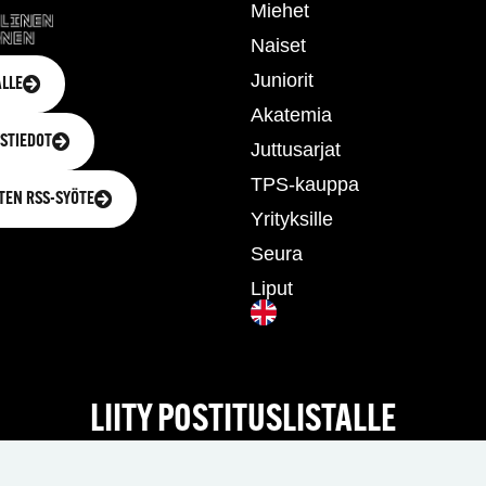
Miehet
Naiset
Juniorit
LLE
Akatemia
STIEDOT
Juttusarjat
TPS-kauppa
TEN RSS-SYÖTE
Yrityksille
Seura
Liput
LIITY POSTITUSLISTALLE