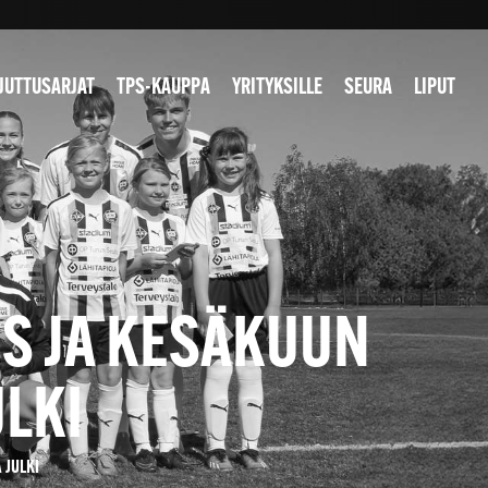
JUTTUSARJAT
TPS-KAUPPA
YRITYKSILLE
SEURA
LIPUT
S JA KESÄKUUN
LKI
 JULKI