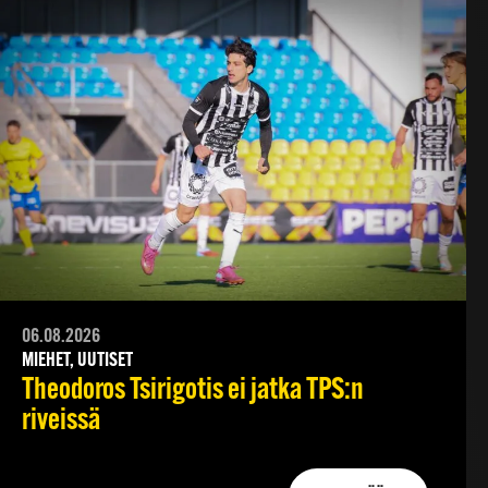
06.08.2026
MIEHET, UUTISET
Theodoros Tsirigotis ei jatka TPS:n
riveissä