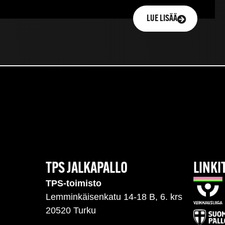
LUE LISÄÄ
TPS JALKAPALLO
LINKI
TPS-toimisto
Lemminkäisenkatu 14-18 B, 6. krs
20520 Turku