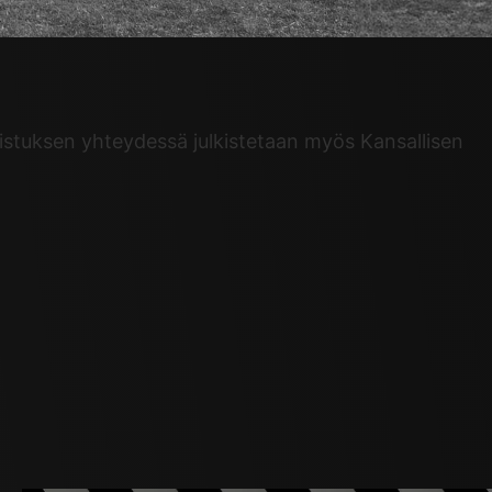
kistuksen yhteydessä julkistetaan myös Kansallisen