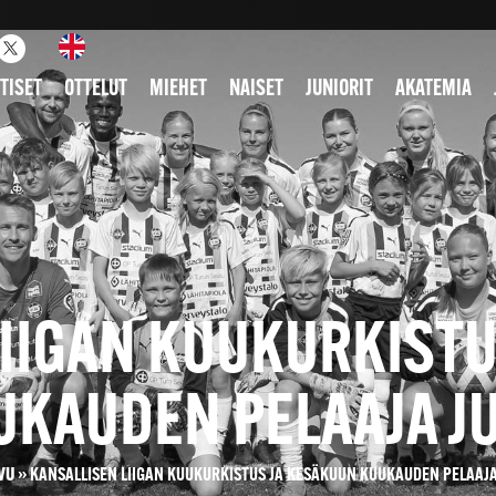
TISET
OTTELUT
MIEHET
NAISET
JUNIORIT
AKATEMIA
LIIGAN KUUKURKISTU
UKAUDEN PELAAJA JU
VU
»
KANSALLISEN LIIGAN KUUKURKISTUS JA KESÄKUUN KUUKAUDEN PELAAJA