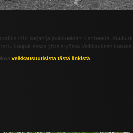
apakka info sarjan ja joukkueiden tilanteesta. Kuukur
tettu kaupallisessa yhteistyössä Veikkauksen kanssa.
lukea
.
Veikkausuutisista tästä linkistä