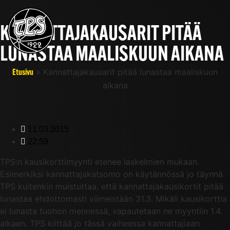
KANNATTAJAKAUSARIT PITÄÄ
LUNASTAA MAALISKUUN AIKANA
»
Kannattajakausarit pitää lunastaa maaliskuun
Etusivu
aikana
11.03.2015
22:59
TPS:n kausikorttimyynti etenee laskelmien mukaan.
Esimerkiksi kannattajakatsomo on käytännössä jo täynnä.
TPS kuitenkin muistuttaa, että kannattajakausikortit pitää
lunastaa ehdottomasti viimeistään 31.3. Mikäli kausikorttia
ei lunasta tuohon mennessä, vapautetaan ne myyntiin 1.4.
alkaen. TPS kiittää jo tässä vaiheessa kannattajiaan