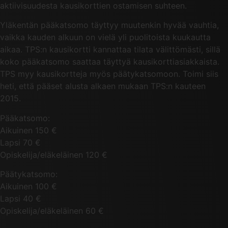
aktiivisuudesta kausikorttien ostamisen suhteen.
Yläkentän pääkatsomo täyttyy muutenkin hyvää vauhtia,
vaikka kauden alkuun on vielä yli puolitoista kuukautta
aikaa. TPS:n kausikortti kannattaa tilata välittömästi, sillä
koko pääkatsomo saattaa täyttyä kausikorttiasiakkaista.
TPS myy kausikortteja myös päätykatsomoon. Toimi siis
heti, että pääset alusta alkaen mukaan TPS:n kauteen
2015.
Pääkatsomo:
Aikuinen 150 €
Lapsi 70 €
Opiskelija/eläkeläinen 120 €
Päätykatsomo:
Aikuinen 100 €
Lapsi 40 €
Opiskelija/eläkeläinen 60 €