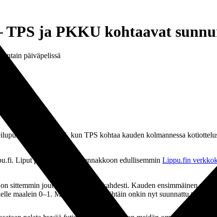
– TPS ja PKKU kohtaavat sunnun
untain päiväpelissä
lupuiston Yläkentällä, kun TPS kohtaa kauden kolmannessa kotiottelus
u.fi. Liput peliin voit ostaa ennakkoon edullisemmin
Lippu.fin verkko
sittemmin joutunut pettymään kahdesti. Kauden ensimmäinen vierasreis
delle maalein 0–1. Mustavalkoisten tähtäin onkin nyt suunnattu takaisin