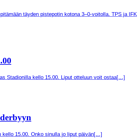
 pitämään täyden pistepotin kotona 3–0-voitolla. TPS ja IFK
.00
 Stadionilla kello 15.00. Liput otteluun voit ostaa[…]
 derbyyn
kello 15.00. Onko sinulla jo liput päivän[…]