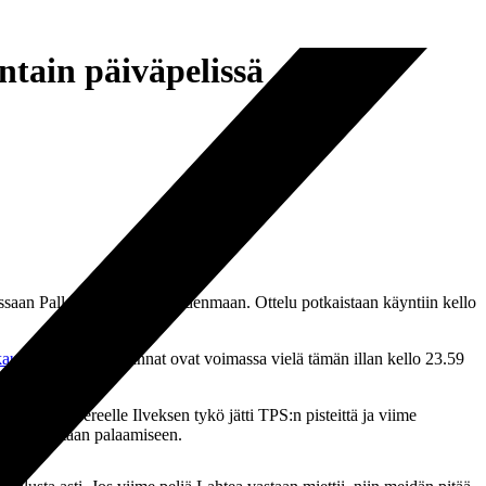
tain päiväpelissä
saan Pallokerho Keski-Uudenmaan. Ottelu potkaistaan käyntiin kello
kaupasta
. Ennakkohinnat ovat voimassa vielä tämän illan kello 23.59
su Tampereelle Ilveksen tykö jätti TPS:n pisteittä ja viime
 voittokantaan palaamiseen.