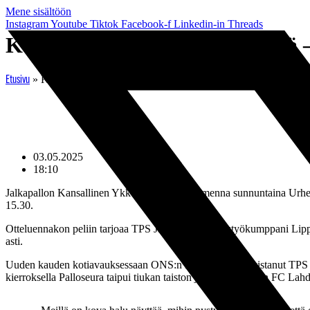
Mene sisältöön
Instagram
Youtube
Tiktok
Facebook-f
Linkedin-in
Threads
Kamppailu jatkuu Yläkentällä 
»
Kamppailu jatkuu Yläkentällä – TPS ja PKKU kohtaavat sunn
Etusivu
03.05.2025
18:10
Jalkapallon Kansallinen Ykkönen jatkuu huomenna sunnuntaina Urhei
15.30.
Otteluennakon peliin tarjoaa TPS Jalkapallon yhteistyökumppani Lipp
asti.
Uuden kauden kotiavauksessaan ONS:n maalein 2–0 kukistanut TPS on 
kierroksella Palloseura taipui tiukan taiston jälkeen kotonaan FC Lah