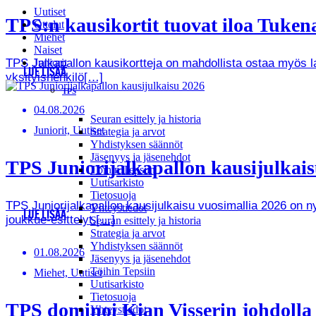
Uutiset
TPS:n kausikortit tuovat iloa Tukenas
Ottelut
Miehet
Naiset
TPS Jalkapallon kausikortteja on mahdollista ostaa myös lah
Juniorit
LUE LISÄÄ
yksityishenkilö[…]
TPS
04.08.2026
Seuran esittely ja historia
Juniorit, Uutiset
Strategia ja arvot
Yhdistyksen säännöt
Jäsenyys ja jäsenehdot
TPS Juniorijalkapallon kausijulkaisu
Töihin Tepsiin
Uutisarkisto
Tietosuoja
TPS Juniorijalkapallon kausijulkaisu vuosimallia 2026 on
Yhteystiedot
LUE LISÄÄ
joukkue-esittelyt.[…]
Seuran esittely ja historia
Strategia ja arvot
Yhdistyksen säännöt
01.08.2026
Jäsenyys ja jäsenehdot
Töihin Tepsiin
Miehet, Uutiset
Uutisarkisto
Tietosuoja
TPS dominoi Kian Visserin johdoll
Yhteystiedot