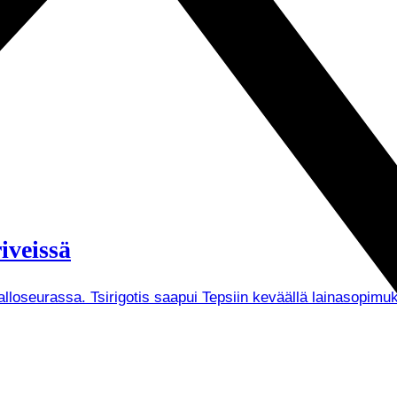
iveissä
Palloseurassa. Tsirigotis saapui Tepsiin keväällä lainasopi