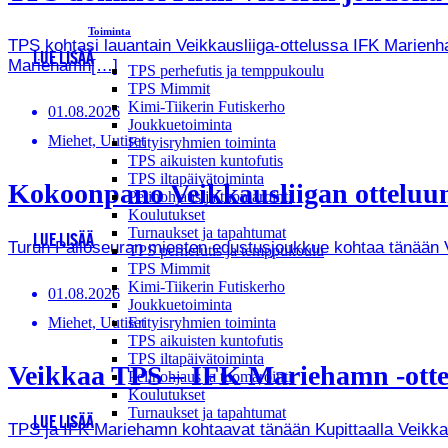
Toiminta
TPS kohtasi lauantain Veikkausliiga-ottelussa IFK Marienha
LUE LISÄÄ
Mariehamn[…]
TPS perhefutis ja temppukoulu
TPS Mimmit
Kimi-Tiikerin Futiskerho
01.08.2026
Joukkuetoiminta
Miehet, Uutiset
Erityisryhmien toiminta
TPS aikuisten kuntofutis
TPS iltapäivätoiminta
Kokoonpano Veikkausliigan otteluun
Pelinohjaus ja tuomarointi
Koulutukset
Turnaukset ja tapahtumat
LUE LISÄÄ
Turun Palloseuran miesten edustusjoukkue kohtaa tänään Vei
TPS perhefutis ja temppukoulu
TPS Mimmit
Kimi-Tiikerin Futiskerho
01.08.2026
Joukkuetoiminta
Erityisryhmien toiminta
Miehet, Uutiset
TPS aikuisten kuntofutis
TPS iltapäivätoiminta
Veikkaa TPS – IFK Mariehamn -ottel
Pelinohjaus ja tuomarointi
Koulutukset
Turnaukset ja tapahtumat
LUE LISÄÄ
TPS ja IFK Mariehamn kohtaavat tänään Kupittaalla Veikkausl