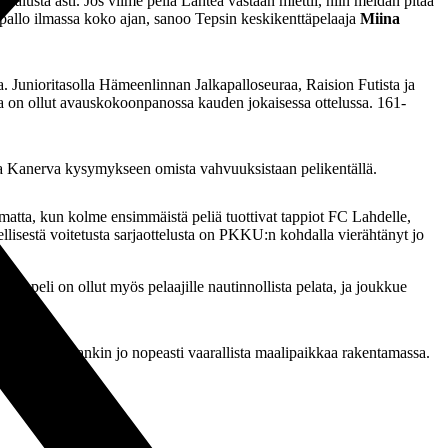
alusta asti. Jos viime peliä Lahtea vastaan miettii, niin meidän pitää
aa pallo ilmassa koko ajan, sanoo Tepsin keskikenttäpelaaja
Miina
 Junioritasolla Hämeenlinnan Jalkapalloseuraa, Raision Futista ja
a on ollut avauskokoonpanossa kauden jokaisessa ottelussa. 161-
aa Kanerva kysymykseen omista vahvuuksistaan pelikentällä.
tta, kun kolme ensimmäistä peliä tuottivat tappiot FC Lahdelle,
isestä voitetusta sarjaottelusta on PKKU:n kohdalla vierähtänyt jo
an peli on ollut myös pelaajille nautinnollista pelata, ja joukkue
iin sitten ollaankin jo nopeasti vaarallista maalipaikkaa rakentamassa.
juttu.