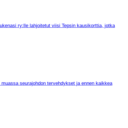
asi ry:lle lahjoitetut viisi Tepsin kausikorttia, jotka
un muassa seurajohdon tervehdykset ja ennen kaikkea