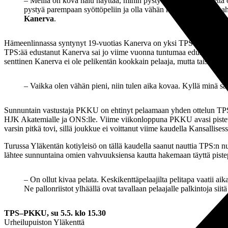
– Meillä on kova halu näyttää, mihin pystytään. Tiedetään, että 
pystyä parempaan syöttöpeliin ja olla vähän rauhallisempia. Lahti
Kanerva
.
Hämeenlinnassa syntynyt 19-vuotias Kanerva on yksi TPS:n nuorista pe
TPS:ää edustanut Kanerva sai jo viime vuonna tuntumaa edustustason 
senttinen Kanerva ei ole pelikentän kookkain pelaaja, mutta taistelua
– Vaikka olen vähän pieni, niin tulen aika kovaa. Kyllä minä 
Sunnuntain vastustaja PKKU on ehtinyt pelaamaan yhden ottelun TPS:ä
HJK Akatemialle ja ONS:lle. Viime viikonloppuna PKKU avasi pistetil
varsin pitkä tovi, sillä joukkue ei voittanut viime kaudella Kansallis
Turussa Yläkentän kotiyleisö on tällä kaudella saanut nauttia TPS:n nu
lähtee sunnuntaina omien vahvuuksiensa kautta hakemaan täyttä pistep
– On ollut kivaa pelata. Keskikenttäpelaajilta pelitapa vaatii ai
Ne pallonriistot ylhäällä ovat tavallaan pelaajalle palkintoja siitä
TPS–PKKU, su 5.5. klo 15.30
Urheilupuiston Yläkenttä