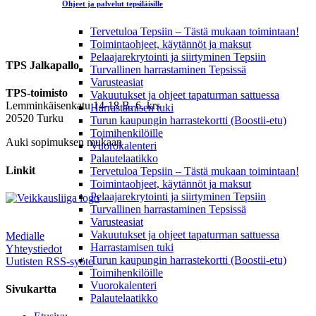
Ohjeet ja palvelut tepsiläisille
Tervetuloa Tepsiin – Tästä mukaan toimintaan!
Toimintaohjeet, käytännöt ja maksut
Pelaajarekrytointi ja siirtyminen Tepsiin
TPS Jalkapallo
Turvallinen harrastaminen Tepsissä
Varusteasiat
TPS-toimisto
Vakuutukset ja ohjeet tapaturman sattuessa
Lemminkäisenkatu 14-18 B, 6. krs
Harrastamisen tuki
20520 Turku
Turun kaupungin harrastekortti (Boostii-etu)
Toimihenkilöille
Auki sopimuksen mukaan
Vuorokalenteri
Palautelaatikko
Linkit
Tervetuloa Tepsiin – Tästä mukaan toimintaan!
Toimintaohjeet, käytännöt ja maksut
Pelaajarekrytointi ja siirtyminen Tepsiin
Turvallinen harrastaminen Tepsissä
Varusteasiat
Vakuutukset ja ohjeet tapaturman sattuessa
Medialle
Harrastamisen tuki
Yhteystiedot
Turun kaupungin harrastekortti (Boostii-etu)
Uutisten RSS-syöte
Toimihenkilöille
Vuorokalenteri
Sivukartta
Palautelaatikko