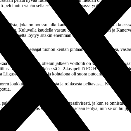
osataan pelata hyvää futista, kunhan saadaan meidän oma peli rullaamaan 
-peli tuntui vähän sellaiselta ping pongilta, jossa yritettiin vain voitt
laajista, joka on noussut alkukauden aikana isoon rooliin joukkueessa.
peleihin. Kuluvalla kaudella vastuu on kasvanut entisestään ja Kanerv
sennetta häneltä löytyy sitäkin enemmän.
saan isommatkin pelaajat tuohon kentän pintaan. Olen myös nopea, vast
ä enemmän. Neljän ottelun jälkeen voittotili on vielä PKKU:lla avaama
insä Kansallisessa Ykkösessä 2–2-tasapelillä FC Honkaa vastaan. Edell
essa Liigassa yhtään ottelua, ja kohtalona oli suora putoaminen Ykköseen.
oren joukkueen aggressiivisesta ja rohkeasta pelitavasta. Kanervan muka
ottia.
ka paljon juoksemista. Prässäämme aggressiivisesti, ja kun se onnistuu, n
 tehdystä työstä, ja jos siitä vielä maali saadaan tehtyä, niin se on huippu