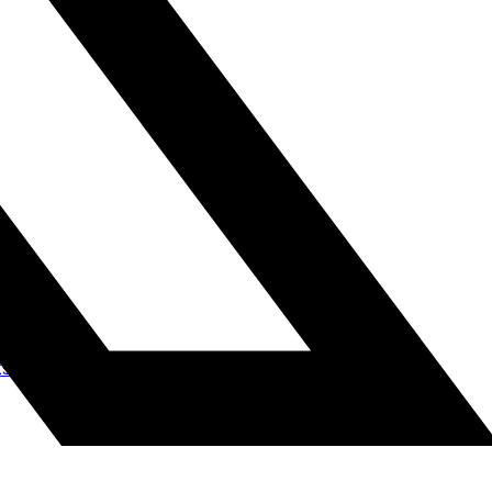
muksella Puolan pääsarjassa pelaavan Gornik Zabrzen