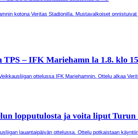
mnin kotona Veritas Stadionilla. Mustavalkoiset onnistuivat
 TPS – IFK Mariehamn la 1.8. klo 15
kkausliigan ottelussa IFK Mariehamnin. Ottelu alkaa Veritas
un lopputulosta ja voita liput Turun
iigan lauantaipäivän ottelussa. Ottelu potkaistaan käyntiin 