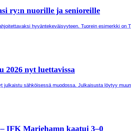
i ry:n nuorille ja senioreille
joitettavaksi hyväntekeväisyyteen. Tuorein esimerkki on Tuken
 2026 nyt luettavissa
 nyt julkaistu sähköisessä muodossa. Julkaisusta löytyy mu
a – IFK Mariehamn kaatui 3–0