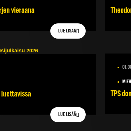
rjen vieraana
Theodor
LUE LISÄÄ
01.0
MIEH
TPS dom
 luettavissa
LUE LISÄÄ