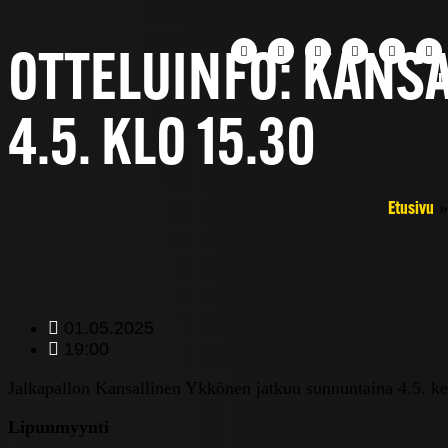
OTTELUINFO: KANS
U
4.5. KLO 15.30
Etusivu
01.05.2025
19:00
Jalkapallon Kansallinen Ykkönen jatkuu sunnuntaina 4.5. k
Lipunmyynti