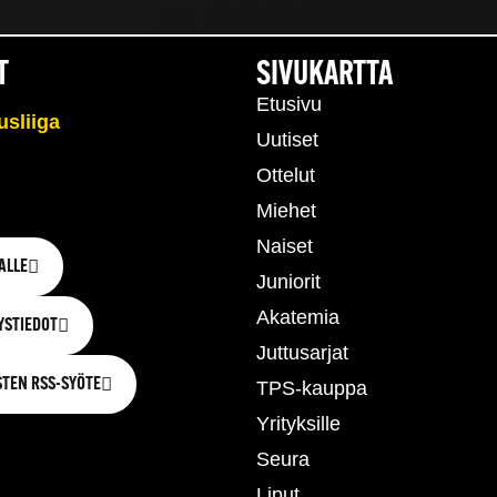
T
SIVUKARTTA
Etusivu
Uutiset
Ottelut
Miehet
Naiset
ALLE
Juniorit
Akatemia
YSTIEDOT
Juttusarjat
STEN RSS-SYÖTE
TPS-kauppa
Yrityksille
Seura
Liput