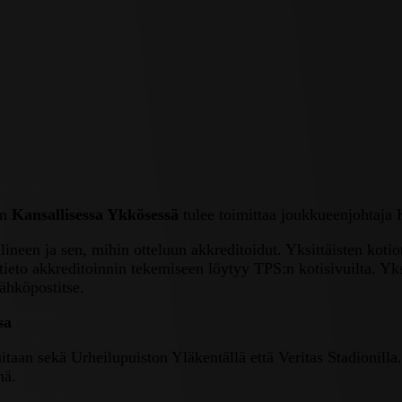
in
Kansallisessa Ykkösessä
tulee toimittaa joukkueenjohtaja 
ineen ja sen, mihin otteluun akkreditoidut. Yksittäisten koti
tieto akkreditoinnin tekemiseen löytyy TPS:n kotisivuilta. Yksi
ähköpostitse.
sa
taan sekä Urheilupuiston Yläkentällä että Veritas Stadionilla
nä.