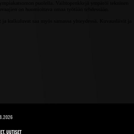
 Olympiakatsomon puolella. Vaihtopenkkejä ympäröi tekninen
kuvaajien on huomioitava omaa työtään tehdessään.
t ja kulkuluvat saa myös samassa yhteydessä. Kuvausliivit ja
8.2026
ET, UUTISET