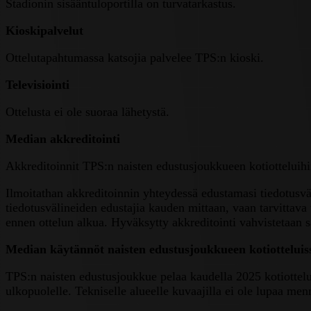
Stadionin sisääntuloportilla on turvatarkastus.
Kioskipalvelut
Ottelutapahtumassa katsojia palvelee TPS:n kioski.
Televisiointi
Ottelusta ei ole suoraa lähetystä.
Median akkreditointi
Akkreditoinnit TPS:n naisten edustusjoukkueen kotiotteluih
Ilmoitathan akkreditoinnin yhteydessä edustamasi tiedotusväl
tiedotusvälineiden edustajia kauden mittaan, vaan tarvittava 
ennen ottelun alkua. Hyväksytty akkreditointi vahvistetaan s
Median käytännöt naisten edustusjoukkueen kotiotteluis
TPS:n naisten edustusjoukkue pelaa kaudella 2025 kotiottelui
ulkopuolelle. Tekniselle alueelle kuvaajilla ei ole lupaa men