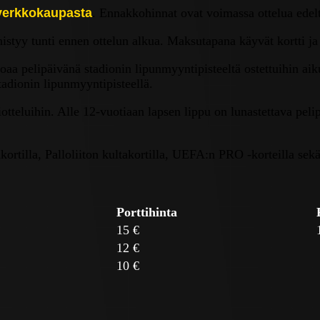
 verkkokaupasta
. Ennakkohinnat ovat voimassa ottelua edelt
styy tunti ennen ottelun alkua. Maksutapana käyvät kortti ja
a pelipäivänä stadionin lipunmyyntipisteeltä ostettuihin aik
tadionin lipunmyyntipisteellä.
otteluihin. Alle 12-vuotiaan lapsen lippu on lunastettava peli
rtilla, Palloliiton kultakortilla, UEFA:n PRO -korteilla sekä 
Porttihinta
15 €
12 €
10 €