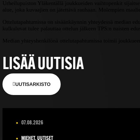
Urheilupuiston Yläkentällä joukkueiden vaihtopenkit sijaits
alue, joka kuvaajien on jätettävä rauhaan. Molempien maali
Ottelutapahtumissa on sisäänkäynnin yhteydessä median edust
kulkuluvat tulee palauttaa ottelun jälkeen TPS:n naisten ed
Median yhteyshenkilönä ottelutapahtumissa toimii joukkuee
LISÄÄ UUTISIA
UUTISARKISTO
07.08.2026
MIEHET, UUTISET