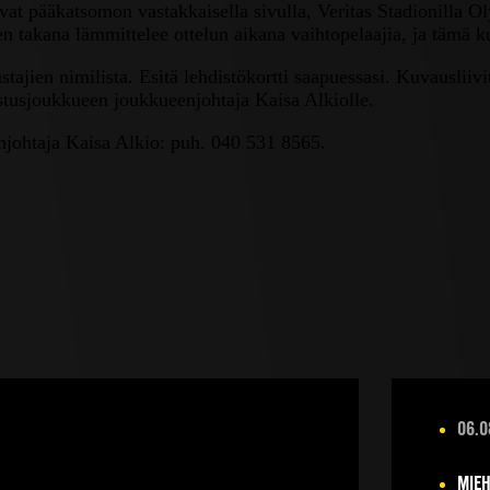
evat pääkatsomon vastakkaisella sivulla, Veritas Stadionilla
en takana lämmittelee ottelun aikana vaihtopelaajia, ja tämä 
ajien nimilista. Esitä lehdistökortti saapuessasi. Kuvausliivi
ustusjoukkueen joukkueenjohtaja Kaisa Alkiolle.
njohtaja Kaisa Alkio: puh. 040 531 8565.
06.0
MIEH