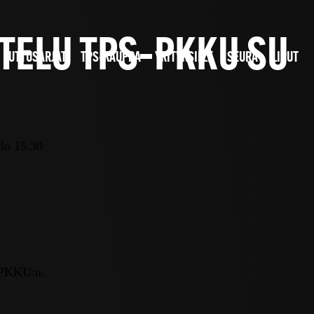
TELU TPS–PKKU SU
JUTTUSARJAT
TPS-KAUPPA
YRITYKSILLE
SEURA
LIPUT
lo 15.30
a PKKU:n.