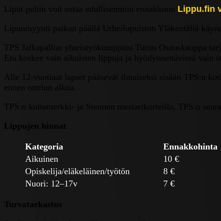
Liput peliin voit ostaa edullisemmin ennakkoon
Lippu.fin
Lipunmyynti paikan päällä Urheilupuiston Yläkentällä käynni
TPS Jalkapallon yhteistyökumppani Turun Osuuskauppa tarjoa
Etu koskee vain aikuisten lippuja ja hyödynnettävissä vain s
Alle 12-vuotiaat lapset pääsevät ilmaiseksi sisään TPS:n koti
ennen ottelun alkua.
TPS:n kultamerkki- ja Suomen mestarikorteilla, TPS:n seurako
Lippujen hinnat
Kategoria
Ennakkohinta
Aikuinen
10 €
Opiskelija/eläkeläinen/työtön
8 €
Nuori: 12–17v
7 €
Turvatarkastus