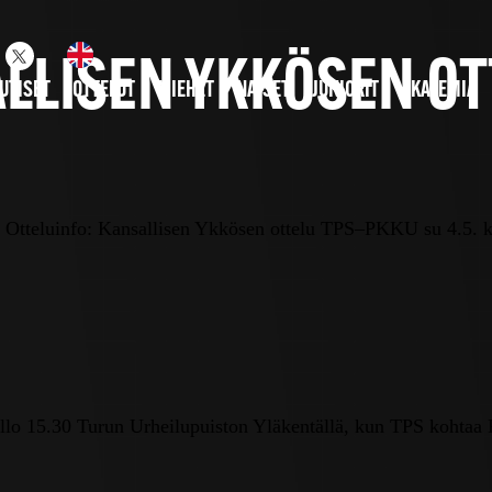
ALLISEN YKKÖSEN OT
UTISET
OTTELUT
MIEHET
NAISET
JUNIORIT
AKATEMIA
»
Otteluinfo: Kansallisen Ykkösen ottelu TPS–PKKU su 4.5. k
ello 15.30 Turun Urheilupuiston Yläkentällä, kun TPS kohta