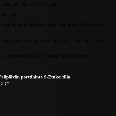
ävään päivään kello 23.59 asti.
 käteinen.
uisten lippuihin kahden euron alennuksen S-Etukortilla*.
päivänä stadionin lipunmyyntipisteeltä, joka aukeaa tunti
erotuomarikortilla voi lunastaa lipun otteluun.
Pelipäivän porttihinta S-Etukortilla
13 €*