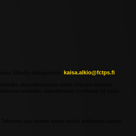
Kaisa Alkiolle sähköpostitse:
kaisa.alkio@fctps.fi
otteluiden akkreditoinneista emme erikseen muistuta
ttäisten otteluiden akkreditoinnit on tehtävä 24 tuntia
. Tekninen alue ulottuu kolme metriä pelikentän rajojen