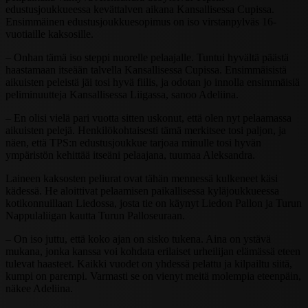
edustusjoukkueessa kevättalven aikana Kansallisessa Cupissa.
Ensimmäinen edustusjoukkuesopimus on iso virstanpylväs 16-
vuotiaille kaksosille.
– Onhan tämä iso steppi nuorelle pelaajalle. Tuntui hyvältä päästä
haastamaan itseään talvella Kansallisessa Cupissa. Ensimmäisistä
aikuisten peleistä jäi tosi hyvä fiilis, ja odotan jo innolla ensimmäisiä
peliminuutteja Kansallisessa Liigassa, sanoo Adeliina.
– En olisi vielä pari vuotta sitten uskonut, että olen nyt pelaamassa
aikuisten pelejä. Henkilökohtaisesti tämä merkitsee tosi paljon, ja
näen, että TPS:n edustusjoukkue tarjoaa minulle tosi hyvän
ympäristön kehittää itseäni pelaajana, tuumaa Aleksandra.
Laineen kaksosten peliurat ovat tähän mennessä kulkeneet käsi
kädessä. He aloittivat pelaamisen paikallisessa kyläjoukkueessa
kotikonnuillaan Liedossa, josta tie on käynyt Liedon Pallon ja Turun
Nappulaliigan kautta Turun Palloseuraan.
– On iso juttu, että koko ajan on sisko tukena. Aina on ystävä
mukana, jonka kanssa voi kohdata erilaiset urheilijan elämässä eteen
tulevat haasteet. Kaikki vuodet on yhdessä pelattu ja kilpailtu siitä,
kumpi on parempi. Varmasti se on vienyt meitä molempia eteenpäin,
näkee Adeliina.