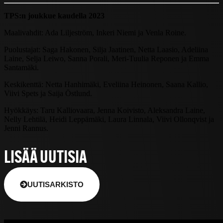
TPS:n joukkue kaudella 2023
Maalivahdit: Ada Liljeström, Inkeri Niemi ja Venla Roine.
Puolustajat: Saga Hakonen, Silja Jaatinen, Netta Laasio, Adeliina
Laine, Selja Leiwo, Sanna Porali, Meri-Tuulia Reponen ja Emma
Santamäki.
Keskikenttä: Netta Hanhimäki, Eveliina Heinonen, Saana Kallio,
Viivi Spets ja Saija Östlund.
Hyökkäys: Taru Kalliovaara, Jenna Koivisto, Aleksandra Laine,
Nelly Lehtilä, Heidi Leppämäki, Laura Linnala, Viivi Ollonqvist ja
Jenni Rannus.
LISÄÄ UUTISIA
UUTISARKISTO