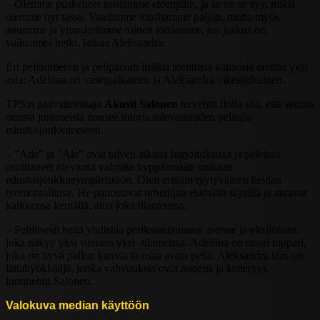
– Olemme puskeneet toisiamme eteenpäin, ja se on se syy, miksi
olemme nyt tässä. Vaadimme toisiltamme paljon, mutta myös
autamme ja ymmärrämme toinen toisiamme, jos joskus on
vaikeampi hetki, jatkaa Aleksandra.
Eri pelinumeron ja pelipaikan lisäksi identtisiä kaksosia erottaa yksi
asia: Adeliina on vasenjalkainen ja Aleksandra oikeajalkainen.
TPS:n päävalmentaja
Akusti Salonen
tervehtii ilolla sitä, että seuran
omista junioreista nousee nuoria tulevaisuuden pelaajia
edustusjoukkueeseen.
– ”Ade” ja ”Ale” ovat talven aikana harjoituksissa ja peleissä
osoittaneet olevansa valmiita hyppäämään mukaan
edustusjoukkueympäristöön. Olen erittäin tyytyväinen heidän
työmoraaliinsa. He panostavat urheilijan elämään täysillä ja antavat
kaikkensa kentällä, aina joka tilanteessa.
– Pelillisesti heitä yhdistää periksiantamaton asenne ja yksilötaito,
joka näkyy yksi vastaan yksi -tilanteissa. Adeliina on nuori toppari,
joka on hyvä pallon kanssa ja osaa avata peliä. Aleksandra taas on
laitahyökkääjä, jonka vahvuuksia ovat nopeus ja ketteryys,
luonnehtii Salonen.
Valokuva median käyttöön