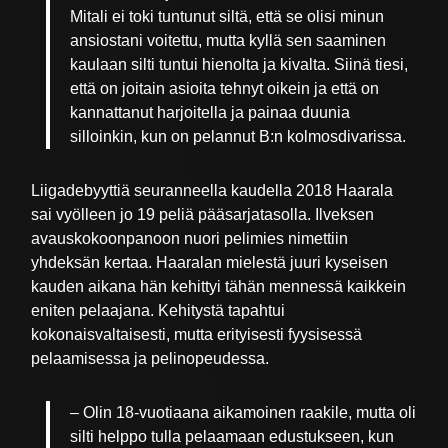
Mitali ei toki tuntunut siltä, että se olisi minun
ansiostani voitettu, mutta kyllä sen saaminen
kaulaan silti tuntui hienolta ja kivalta. Siinä tiesi,
että on joitain asioita tehnyt oikein ja että on
kannattanut harjoitella ja painaa duunia
silloinkin, kun on pelannut B:n kolmosdivarissa.
Liigadebyyttiä seuranneella kaudella 2018 Haarala
sai vyölleen jo 19 peliä pääsarjatasolla. Ilveksen
avauskokoonpanoon nuori pelimies nimettiin
yhdeksän kertaa. Haaralan mielestä juuri kyseisen
kauden aikana hän kehittyi tähän mennessä kaikkein
eniten pelaajana. Kehitystä tapahtui
kokonaisvaltaisesti, mutta erityisesti fyysisessä
pelaamisessa ja pelinopeudessa.
– Olin 18-vuotiaana aikamoinen raakile, mutta oli
silti helppo tulla pelaamaan edustukseen, kun