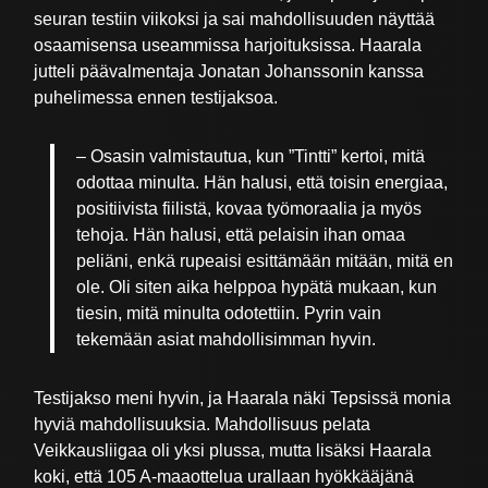
seuran testiin viikoksi ja sai mahdollisuuden näyttää
osaamisensa useammissa harjoituksissa. Haarala
jutteli päävalmentaja Jonatan Johanssonin kanssa
puhelimessa ennen testijaksoa.
– Osasin valmistautua, kun ”Tintti” kertoi, mitä
odottaa minulta. Hän halusi, että toisin energiaa,
positiivista fiilistä, kovaa työmoraalia ja myös
tehoja. Hän halusi, että pelaisin ihan omaa
peliäni, enkä rupeaisi esittämään mitään, mitä en
ole. Oli siten aika helppoa hypätä mukaan, kun
tiesin, mitä minulta odotettiin. Pyrin vain
tekemään asiat mahdollisimman hyvin.
Testijakso meni hyvin, ja Haarala näki Tepsissä monia
hyviä mahdollisuuksia. Mahdollisuus pelata
Veikkausliigaa oli yksi plussa, mutta lisäksi Haarala
koki, että 105 A-maaottelua urallaan hyökkääjänä