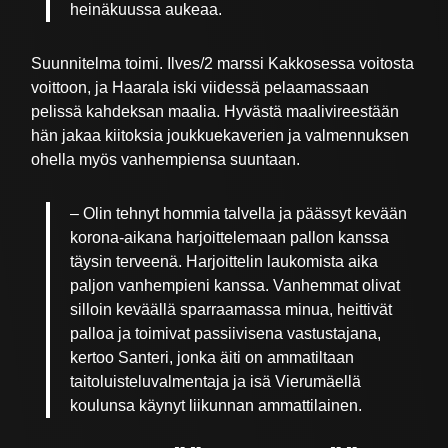
heinäkuussa aukeaa.
Suunnitelma toimi. Ilves/2 marssi Kakkosessa voitosta
voittoon, ja Haarala iski viidessä pelaamassaan
pelissä kahdeksan maalia. Hyvästä maalivireestään
hän jakaa kiitoksia joukkuekaverien ja valmennuksen
ohella myös vanhempiensa suuntaan.
– Olin tehnyt hommia talvella ja päässyt kevään
korona-aikana harjoittelemaan pallon kanssa
täysin terveenä. Harjoittelin laukomista aika
paljon vanhempieni kanssa. Vanhemmat olivat
silloin keväällä sparraamassa minua, heittivät
palloa ja toimivat passiivisena vastustajana,
kertoo Santeri, jonka äiti on ammatiltaan
taitoluisteluvalmentaja ja isä Vierumäellä
koulunsa käynyt liikunnan ammattilainen.