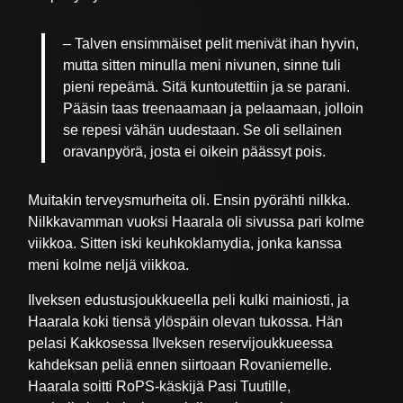
– Talven ensimmäiset pelit menivät ihan hyvin,
mutta sitten minulla meni nivunen, sinne tuli
pieni repeämä. Sitä kuntoutettiin ja se parani.
Pääsin taas treenaamaan ja pelaamaan, jolloin
se repesi vähän uudestaan. Se oli sellainen
oravanpyörä, josta ei oikein päässyt pois.
Muitakin terveysmurheita oli. Ensin pyörähti nilkka.
Nilkkavamman vuoksi Haarala oli sivussa pari kolme
viikkoa. Sitten iski keuhkoklamydia, jonka kanssa
meni kolme neljä viikkoa.
Ilveksen edustusjoukkueella peli kulki mainiosti, ja
Haarala koki tiensä ylöspäin olevan tukossa. Hän
pelasi Kakkosessa Ilveksen reservijoukkueessa
kahdeksan peliä ennen siirtoaan Rovaniemelle.
Haarala soitti RoPS-käskijä Pasi Tuutille,