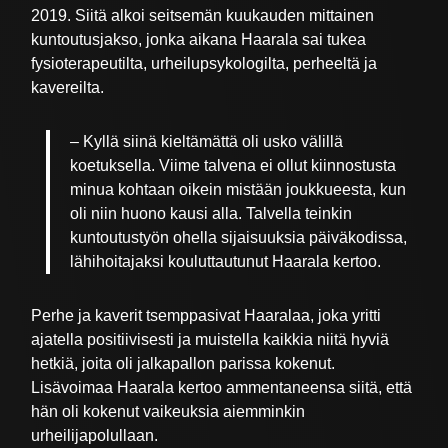
2019. Siitä alkoi seitsemän kuukauden mittainen
kuntoutusjakso, jonka aikana Haarala sai tukea
fysioterapeutilta, urheilupsykologilta, perheeltä ja
kavereilta.
– Kyllä siinä kieltämättä oli usko välillä
koetuksella. Viime talvena ei ollut kiinnostusta
minua kohtaan oikein mistään joukkueesta, kun
oli niin huono kausi alla. Talvella teinkin
kuntoutustyön ohella sijaisuuksia päiväkodissa,
lähihoitajaksi kouluttautunut Haarala kertoo.
Perhe ja kaverit tsemppasivat Haaralaa, joka yritti
ajatella positiivisesti ja muistella kaikkia niitä hyviä
hetkiä, joita oli jalkapallon parissa kokenut.
Lisävoimaa Haarala kertoo ammentaneensa siitä, että
hän oli kokenut vaikeuksia aiemminkin
urheilijapolullaan.