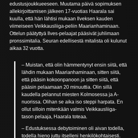
edustusjoukkueeseen. Muutama päivä sopimuksen
allekirjoittamisen jälkeen 17-vuotias Haarala sai
kuulla, että hän lähtisi mukaan Ilveksen kauden
viimeiseen Veikkausliiga-peliin Maarianhaminaan.
Ottelun päätyttyä Ilves-pelaajat pääsivät juhlimaan
pronssimitalia. Seuran edellisestä mitalista oli kulunut
aikaa 32 vuotta.
– Muistan, että olin hämmentynyt ensin siitä, että
lähdin mukaan Maarianhaminaan, sitten siitä,
että pääsin kokoonpanoon ja sitten siitä, että
pääsin pelaamaan 20 minuuttia. Olin sillä
kaudella pelannut miesten Kolmosessa ja A-
nuorissa. Olihan se aika iso steppi harpata. En
ollut silloin mitenkään valmis Veikkausliiga-
tason pelaaja, Haarala toteaa.
– Edustuksessa debytoiminen oli aivan todella,
todella hieno juttu itselleni henkilökohtaisesti.