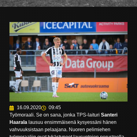
16.09.2020
09:45
Työmoraali. Se on sana, jonka TPS-laituri
Santeri
Haarala
lausuu ensimmäisenä kysyessäni hänen
vahvuuksistaan pelaajana. Nuoren pelimiehen
työmoraaliin ovat tykästyneet lausuntojen perusteella