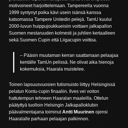
motivoineet harjoittelemaan. Tampereella vuonna
1999 syntynyt poika kävi usein isänsä kanssa
katsomassa Tampere Unitedin pelejä. TamU kuului
2000-luvun huippujoukkueisiin voittaen jalkapallon
Suomen mestaruuden kolmesti ja juhlien kertaalleen
sekä Suomen Cupin että Liigacupin voittoa.
– Pääsin muutaman kerran saattamaan pelaajaa
kentälle TamUn pelissä. Ne olivat aika hienoja
kokemuksia, Haarala muistelee.
Toinen lapsuusvuosien futismuisto liittyy Helsingissä
pelatun Kontu-cupin finaaliin. Ilves vei voiton
hattutempun tehneen Haaralan maaleilla. Ottelun
päätyttyä tuolloin Helsingin Jalkapalloklubin
päävalmentajana toiminut
Antti Muurinen
ojensi
Haaralalle parhaan pelaajan palkinnon.