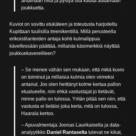
antamaan niitä ja pystyä sitä kautta auttamaan
joukkuetta.
Kuviot on sovittu etukäteen ja toteutusta harjoiteltu
Kupittaan tuulisilla treenikentillä. Millä perusteella
erikoistilanteiden antaja kohti kulmalippua
kävellessään päättää, millaista käsimerkkiä näyttää
joukkuekavereilleen?
– Se menee vähän sen mukaan, että mikä kuvio
on toiminut ja millaisia kulmia olen viimeksi
antanut. Jos olen heittänyt kolme kertaa pallon
etualueelle, niin ehkä vastustajat jo tietävät,
minne pallo on tulossa. Yritän pitää sen niin, että
vastusta ei tietäisi joka kerta, mitä on tulossa,
Haarala kertoo.
– Apuvalmentaja Joonas Laurikaiselta ja data-
analyytikko
Daniel Rantaselta
tulevat ne kikat,