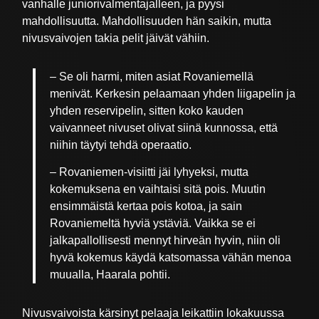
vanhalle juniorivalmentajalleen, ja pyysi
mahdollisuutta. Mahdollisuuden hän saikin, mutta
nivusvaivojen takia pelit jäivät vähiin.
– Se oli harmi, miten asiat Rovaniemellä
menivät. Kerkesin pelaamaan yhden liigapelin ja
yhden reservipelin, sitten koko kauden
vaivanneet nivuset olivat siinä kunnossa, että
niihin täytyi tehdä operaatio.
– Rovaniemen-visiitti jäi lyhyeksi, mutta
kokemuksena en vaihtaisi sitä pois. Muutin
ensimmäistä kertaa pois kotoa, ja sain
Rovaniemeltä hyviä ystäviä. Vaikka se ei
jalkapallollisesti mennyt hirveän hyvin, niin oli
hyvä kokemus käydä katsomassa vähän menoa
muualla, Haarala pohtii.
Nivusvaivoista kärsinyt pelaaja leikattiin lokakuussa