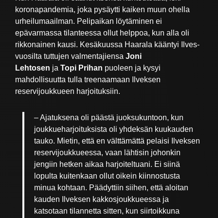
koronapandemia, joka pysäytti kaiken muun ohella
urheilumaailman. Pelipaikan löytäminen ei
epävarmassa tilanteessa ollut helppoa, kun alla oli
rikkonainen kausi. Kesäkuussa Haarala kääntyi Ilves-
vuosilta tuttujen valmentajiensa
Joni
Lehtosen
ja
Topi Prihan
puoleen ja kysyi
mahdollisuutta tulla treenaamaan Ilveksen
reservijoukkueen harjoituksiin.
– Ajatuksena oli päästä juoksukuntoon, kun
joukkueharjoituksista oli yhdeksän kuukauden
tauko. Mietin, että en välttämättä pelaisi Ilveksen
reservijoukkueessa, vaan lähtisin johonkin
jengiin hetken aikaa harjoiteltuani. Ei siinä
lopulta kuitenkaan ollut oikein kiinnostusta
minua kohtaan. Päädyttiin siihen, että aloitan
kauden Ilveksen kakkosjoukkueessa ja
katsotaan tilannetta sitten, kun siirtoikkuna