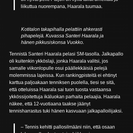
liikuttua nuorempana, Haarala tuumaa.
Kotitalon takapihalla pelattiin ahkerasti
pihapelejä. Kuvassa Santeri Haarala ja
hänen pikkusiskonsa Vuokko.
Tennistä Santeri Haarala pelasi SM-tasolla. Jalkapallo
oli kuitenkin ykköslaji, jonka Haarala valitsi, jos
samalle viikonlopulle osui päällekkäisiä pelejä
molemmissa lajeissa. Kun rankingpisteitä ei ehtinyt
karttua paljoakaan tenniksen puolella, tiesi se sitä,
että otteluissa Haarala sai tuon tuosta vastaansa
ykkössijoitettuja ikäluokan parhaita pelaajia. Haarala
näkee, että 12-vuotiaana taakse jäänyt
tennisharrastus tuki hänen kasvuaan jalkapalloilijaksi.
– Tennis kehitti pallosilmääni niin, että osaan