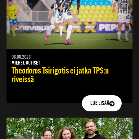
06.08.2026
MIEHET, UUTISET
Theodoros Tsirigotis ei jatka TPS:n
riveissä
LUE LISÄÄ