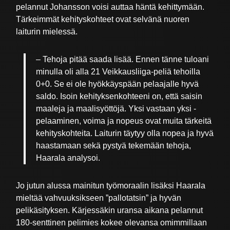
pelannut Johansson voisi auttaa häntä kehittymään.
Tärkeimmät kehityskohteet ovat selvänä nuoren
laiturin mielessä.
– Tehoja pitää saada lisää. Ennen tänne tuloani
minulla oli alla 21 Veikkausliiga-peliä tehoilla
0+0. Se ei ole hyökkäyspään pelaajalle hyvä
saldo. Isoin kehityksenkohteeni on, että saisin
maaleja ja maalisyöttöjä. Yksi vastaan yksi -
pelaaminen, voima ja nopeus ovat muita tärkeitä
kehityskohteita. Laiturin täytyy olla nopea ja hyvä
haastamaan sekä pystyä tekemään tehoja,
Haarala analysoi.
Jo jutun alussa mainitun työmoraalin lisäksi Haarala
mieltää vahvuuksikseen ”pallotatsin” ja hyvän
pelikäsityksen. Kärjessäkin uransa aikana pelannut
180-senttinen pelimies kokee olevansa omimmillaan