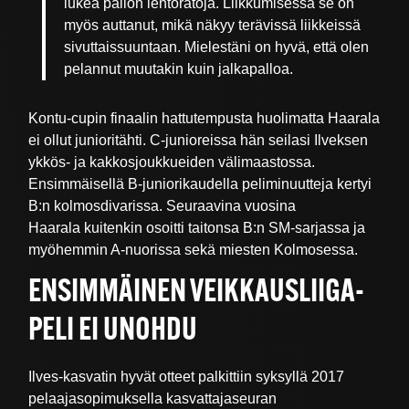
lukea pallon lentoratoja. Liikkumisessa se on
myös auttanut, mikä näkyy terävissä liikkeissä
sivuttaissuuntaan. Mielestäni on hyvä, että olen
pelannut muutakin kuin jalkapalloa.
Kontu-cupin finaalin hattutempusta huolimatta Haarala
ei ollut junioritähti. C-junioreissa hän seilasi Ilveksen
ykkös- ja kakkosjoukkueiden välimaastossa.
Ensimmäisellä B-juniorikaudella peliminuutteja kertyi
B:n kolmosdivarissa. Seuraavina vuosina
Haarala kuitenkin osoitti taitonsa B:n SM-sarjassa ja
myöhemmin A-nuorissa sekä miesten Kolmosessa.
ENSIMMÄINEN VEIKKAUSLIIGA-
PELI EI UNOHDU
Ilves-kasvatin hyvät otteet palkittiin syksyllä 2017
pelaajasopimuksella kasvattajaseuran