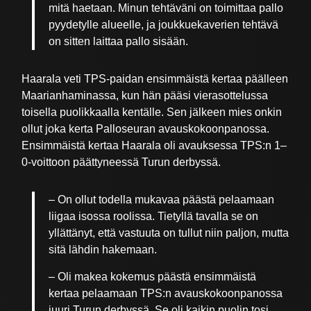
mitä haetaan. Minun tehtäväni on toimittaa pallo
pyydetylle alueelle, ja joukkuekaverien tehtävä
on sitten laittaa pallo sisään.
Haarala veti TPS-paidan ensimmäistä kertaa päälleen
Maarianhaminassa, kun hän pääsi vierasottelussa
toisella puolikkaalla kentälle. Sen jälkeen mies onkin
ollut joka kerta Palloseuran avauskokoonpanossa.
Ensimmäistä kertaa Haarala oli avauksessa TPS:n 1–
0-voittoon päättyneessä Turun derbyssä.
– On ollut todella mukavaa päästä pelaamaan
liigaa isossa roolissa. Tietyllä tavalla se on
yllättänyt, että vastuuta on tullut niin paljon, mutta
sitä lähdin hakemaan.
– Oli makea kokemus päästä ensimmäistä
kertaa pelaamaan TPS:n avauskokoonpanossa
juuri Turun derbyssä. Se oli kaikin puolin tosi