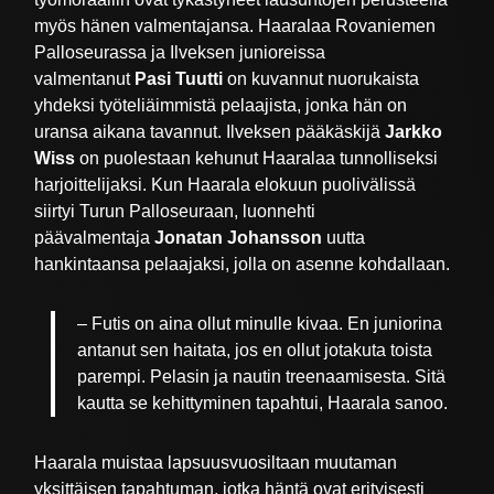
myös hänen valmentajansa. Haaralaa Rovaniemen
Palloseurassa ja Ilveksen junioreissa
valmentanut
Pasi Tuutti
on kuvannut nuorukaista
yhdeksi työteliäimmistä pelaajista, jonka hän on
uransa aikana tavannut. Ilveksen pääkäskijä
Jarkko
Wiss
on puolestaan kehunut Haaralaa tunnolliseksi
harjoittelijaksi. Kun Haarala elokuun puolivälissä
siirtyi Turun Palloseuraan, luonnehti
päävalmentaja
Jonatan Johansson
uutta
hankintaansa pelaajaksi, jolla on asenne kohdallaan.
– Futis on aina ollut minulle kivaa. En juniorina
antanut sen haitata, jos en ollut jotakuta toista
parempi. Pelasin ja nautin treenaamisesta. Sitä
kautta se kehittyminen tapahtui, Haarala sanoo.
Haarala muistaa lapsuusvuosiltaan muutaman
yksittäisen tapahtuman, jotka häntä ovat erityisesti