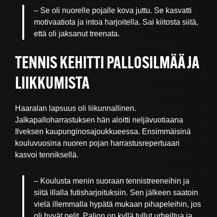
– Se oli nuorelle pojalle kova juttu. Se kasvatti
motivaatiota ja intoa harjoitella. Sai kiitosta siitä,
että oli jaksanut treenata.
TENNIS KEHITTI PALLOSILMÄÄ JA
LIIKKUMISTA
Haaralan lapsuus oli liikunnallinen.
Jalkapalloharrastuksen hän aloitti neljävuotiaana
Ilveksen kaupunginosajoukkueessa. Ensimmäisinä
kouluvuosina nuoren pojan harrastusrepertuaari
kasvoi tenniksellä.
– Koulusta menin suoraan tennistreeneihin ja
siitä illalla futisharjoituksiin. Sen jälkeen saatoin
vielä illemmalla hypätä mukaan pihapeleihin, jos
oli hyvät pelit. Paljon on kyllä tullut urheiltua ja