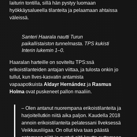
laiturin tontilla, sillä hän pystyy luomaan
hyökkäysalueella tilanteita ja pelaamaan ahtaissa
väleissä.
Santeri Haarala nautti Turun
paikallistaiston tunnelmasta. TPS kukisti
Interin lukemin 1–0.
Haaralan harteille on soviteltu TPS:ssä
erikoistilanteiden antajan viittaa, ja tulosta onkin jo
tullut, kun Ilves-kasvatin antamista
vapaapotkuista
Aldayr Hernández
ja
Rasmus
Holma
ovat puskeneet pallon maaliin.
– Olen antanut nuorempana erikoistilanteita ja
harjoitellutkin niitä aika paljon. Kaudella 2018
annoin erikoistilanteita pelatessani Ilveksessä
Veikkausliigaa. On ollut kiva taas päästä