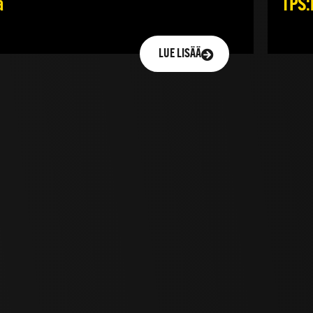
ä
TPS:n
LUE LISÄÄ