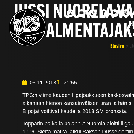
JUSSI NUORELA VA
UU
PÄÄVALMENTAJAK
»
J
Etusivu
05.11.2013
21:55
TPS:n viime kauden liigajoukkueen kakkosvalme
aikanaan hienon kansainvälisen uran ja hän si
B-pojat voittivat kaudella 2013 SM-pronssia.
Topparin paikalla pelannut Nuorela aloitti liig
1996. Sieltä matka jatkui Saksan Düsseldorfi