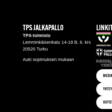
TPS JALKAPALLO
LINKI
TPS-toimisto
Lemminkäisenkatu 14-18 B, 6. krs
20520 Turku
Auki sopimuksen mukaan
MEDIA
YHTEY
UUTIS