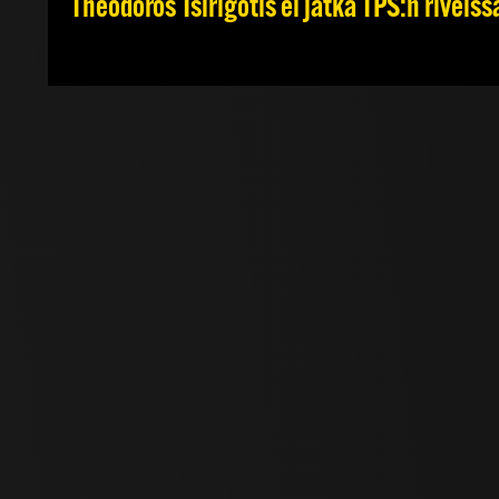
Theodoros Tsirigotis ei jatka TPS:n riveiss