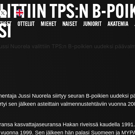
LITTIIN TPS:N B-PO
TISET
OTTELUT
MIEHET
NAISET
JUNIORIT
AKATEMIA
SI
ussi Nuorela valittiin TPS:n B-poikien uudeksi pääval
ntaja Jussi Nuorela siirtyy seuran B-poikien uudeksi pä
irtyi sen jälkeen asteittain valmennustehtäviin vuonna 
auransa kasvattajaseuransa Hakan riveissä kaudella 1991.
in vuonna 1999. Sen jälkeen hän palasi Suomeen ja MYPA