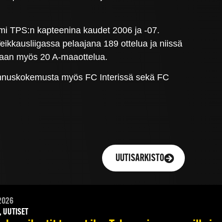
oimi TPS:n kapteenina kaudet 2006 ja -07.
eikkausliigassa pelaajana 189 ottelua ja niissä
anaan myös 20 A-maaottelua.
lmennuskokemusta myös FC Interissä sekä FC
UUTISARKISTO
2026
, UUTISET