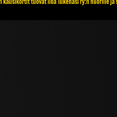
 kausikortit tuovat iloa Tukenasi ry:n nuorille ja 