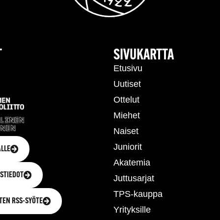
T
SIVUKARTTA
Etusivu
Uutiset
Ottelut
Miehet
Naiset
Juniorit
LLE
Akatemia
STIEDOT
Juttusarjat
TPS-kauppa
TEN RSS-SYÖTE
Yrityksille