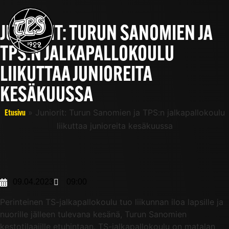
JUNIORIT: TURUN SANOMIEN JA
TPS:N JALKAPALLOKOULU
LIIKUTTAA JUNIOREITA
KESÄKUUSSA
»
Juniorit: Turun Sanomien ja TPS:n jalkapallokoulu
Etusivu
liikuttaa junioreita kesäkuussa
09.04.2023
09:00
Perinteinen TS-jalkapallokoulu tuo liikunnan iloa lapsille ja
nuorille jälleen tulevana kesänä, Turun Sanomien
kestotilaajille etuhintaan. TS-jalkapallokoulu on matalan