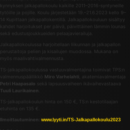
kynnyksen jalkapallokoulu kaikille 2011–2016-syntyneille
tytöille ja pojille. Koulu järjestetään 19.–21.6.2023 kello 9–
14 Kupittaan jalkapallokentillä. Jalkapallokouluun sisältyy
kahdet harjoitukset per päivä, päivittäinen lämmin lounas
sekä edustusjoukkueiden pelaajavierailuja.
Jalkapallokoulussa harjoitellaan liikunnan ja jalkapallon
perustaitoja pelien ja kisailujen muodossa. Mukana on
myös maalivahtivalmennusta.
TS-jalkapallokoulussa vastuuvalmentajina toimivat TPS:n
valmennuspäällikkö
Miro Varhelahti
, akatemiavalmentaja
Petri Haapasalo
sekä lapsuusvaiheen ikävaihevastaava
Tuuli Laurikainen
.
TS-jalkapallokoulun hinta on 150 €, TS:n kestotilaajan
etuhinta on 135 €.
Ilmoittautuminen:
www.lyyti.in/TS-Jalkapallokoulu2023