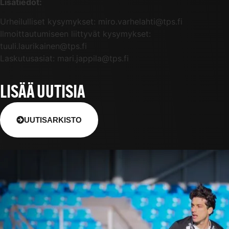
Lisätiedot:
Urheilulliset kysymykset: miro.varhelahti@tps.fi
Ilmoittautumiseen liittyvät kysymykset:
tuuli.laurikainen@tps.fi
Laskutusasiat: mari.jappila@tps.fi
LISÄÄ UUTISIA
UUTISARKISTO