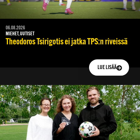
06.08.2026
MIEHET, UUTISET
Theodoros Tsirigotis ei jatka TPS:n riveissä
LUE LISÄÄ