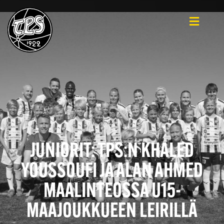
JUNIORIT: TPS:N KHALED
YOUSSOUFI JA ALAN AHMED
MAALINTEOSSA U15-
MAAJOUKKUEEN LEIRILLÄ