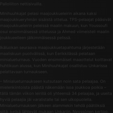
Palloliiton nettisivuilla.
Minihuuhkajat pelasi maajoukkueleirin aikana kaksi
maajoukkueryhmän sisäistä ottelua. TPS-pelaajat pääsivät
maajoukkueleirin peleissä maalin makuun, kun Youssoufi
osui ensimmäisessä ottelussa ja Ahmed viimeisteli maalin
joukkueelleen jälkimmäisessä pelissä.
Ikäluokan seuraava maajoukkuetapahtuma järjestetään
maaliskuun puolivälissä, kun Eerikkilässä pelataan
minialueturnaus. Vuoden ensimmäiset maaottelut koittavat
huhtikuun alussa, kun Minihuuhkajat osallistuu Unkarissa
pelattavaan turnaukseen.
– Minialueturnaukseen kutsutaan noin sata pelaajaa. On
mielenkiintoista päästä näkemään isoa joukkoa poikia –
tällä tämän viikon leirillä oli yhteensä 34 pelaajaa, ja useita
hyviä pelaajia jäi varalistalle tai sen ulkopuolella.
Minialueturnauksen jälkeen alammekin tehdä päätöksiä
siitä, ketkä lähtevät mukaan Unkariin, Nyyssönen kertoo.