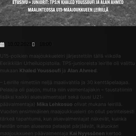
ETUSIVU
»
JUNIORIT: TPS:N KHALED YOUSSOUFI JA ALAN AHMED
MAALINTEOSSA U15-MAAJOUKKUEEN LEIRILLÄ
10.02.2023
18:00
U15-poikien maajoukkueleiri järjestettiin tällä viikolla
Eerikkilän Urheiluopistolla. TPS-junioreista leirille oli valittu
mukaan
Khaled Youssoufi
ja
Alan Ahmed
.
– Leirille nimettiin neljä maalivahtia ja 30 kenttäpelaajaa.
Pelaajia oli paljon, mutta niin valmentajiakin – taustatiimin
lisäksi kaikki aluevalmentajat sekä (uusi U21-
päävalmentaja)
Mika Lehkosuo
olivat mukana leirillä.
Vuoden ensimmäinen maajoukkueleiri on ollut perinteisesti
tärkeä tapahtuma, kun aluevalmentajat näkevät, kuinka
heidän oman alueensa pelaajat pärjäävät, ikäluokan
maajoukkueen päävalmentaja
Kai Nyyssönen
kertoo