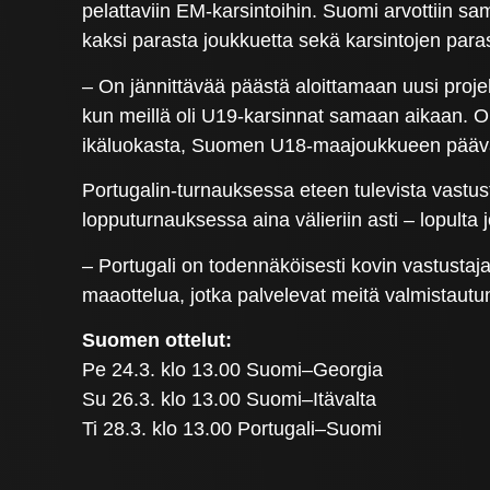
pelattaviin EM-karsintoihin. Suomi arvottiin
kaksi parasta joukkuetta sekä karsintojen par
– On jännittävää päästä aloittamaan uusi proje
kun meillä oli U19-karsinnat samaan aikaan. Oli
ikäluokasta, Suomen U18-maajoukkueen pää
Portugalin-turnauksessa eteen tulevista vastus
lopputurnauksessa aina välieriin asti – lopulta
– Portugali on todennäköisesti kovin vastusta
maaottelua, jotka palvelevat meitä valmistaut
Suomen ottelut:
Pe 24.3. klo 13.00 Suomi–Georgia
Su 26.3. klo 13.00 Suomi–Itävalta
Ti 28.3. klo 13.00 Portugali–Suomi