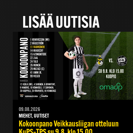
LISÄÄ UUTISIA
09.08.2026
MIEHET, UUTISET
Kokoonpano Veikkausliigan otteluun
KuPS–TPS su 9.8. klo 15.00