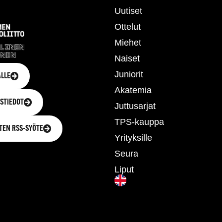
Uutiset
Ottelut
Miehet
Naiset
Juniorit
LLE
Akatemia
STIEDOT
Juttusarjat
TPS-kauppa
TEN RSS-SYÖTE
Yrityksille
Seura
Liput