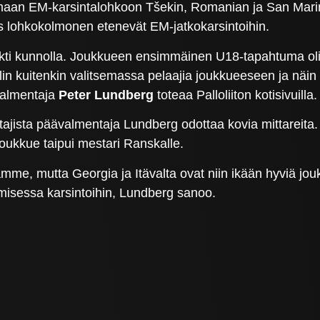
 samaan EM-karsintalohkoon Tšekin, Romanian ja San Mar
as lohkokolmonen etenevät EM-jatkokarsintoihin.
kti kunnolla. Joukkueen ensimmäinen U18-tapahtuma oli jo
n kuitenkin valitsemassa pelaajia joukkueeseen ja näin k
valmentaja
Peter Lundberg
toteaa Palloliiton kotisivuilla.
tajista päävalmentaja Lundberg odottaa kovia mittareita
 joukkue taipui mestari Ranskalle.
jamme, mutta Georgia ja Itävalta ovat niin ikään hyviä 
umisessa karsintoihin, Lundberg sanoo.