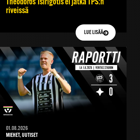
Theodoros Tsirigotis ei jatka TPS:n
riveissä
LUE LISÄÄ
01.08.2026
MIEHET, UUTISET