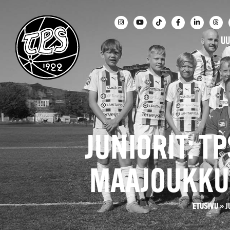
UU
JUNIORIT: T
MAAJOUKKU
ETUSIVU
»
J