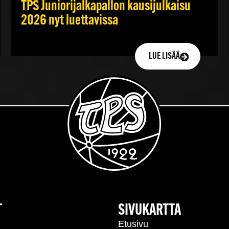
TPS Juniorijalkapallon kausijulkaisu
2026 nyt luettavissa
LUE LISÄÄ
T
SIVUKARTTA
Etusivu