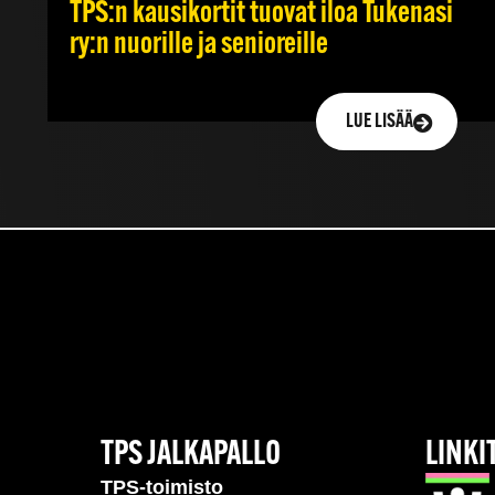
TPS:n kausikortit tuovat iloa Tukenasi
ry:n nuorille ja senioreille
LUE LISÄÄ
TPS JALKAPALLO
LINKI
TPS-toimisto