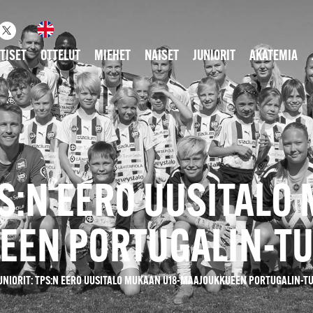
TISET
OTTELUT
MIEHET
NAISET
JUNIORIT
AKATEMIA
PS:N EERO UUSITALO
EEN PORTUGALIN-T
UNIORIT: TPS:N EERO UUSITALO MUKAAN U18-MAAJOUKKUEEN PORTUGALIN-