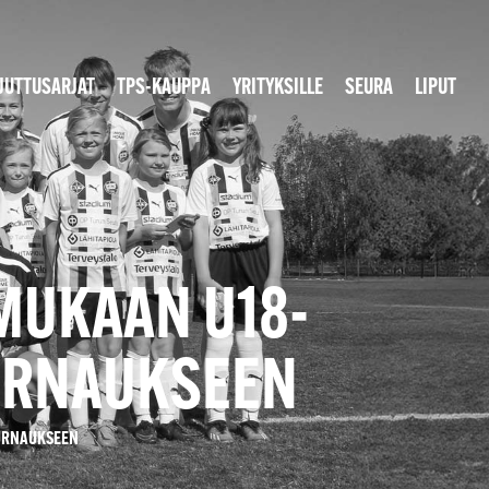
JUTTUSARJAT
TPS-KAUPPA
YRITYKSILLE
SEURA
LIPUT
 MUKAAN U18-
URNAUKSEEN
TURNAUKSEEN