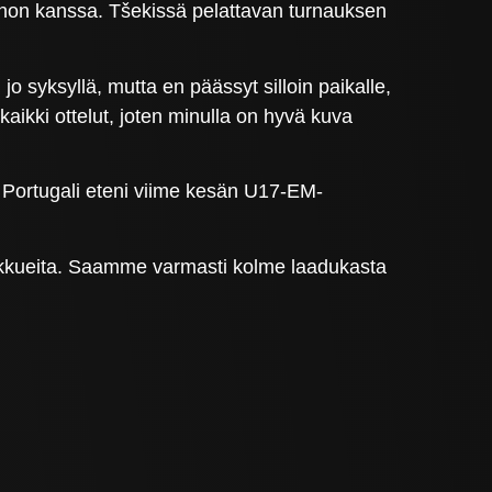
inon kanssa. Tšekissä pelattavan turnauksen
 syksyllä, mutta en päässyt silloin paikalle,
aikki ottelut, joten minulla on hyvä kuva
. Portugali eteni viime kesän U17-EM-
joukkueita. Saamme varmasti kolme laadukasta