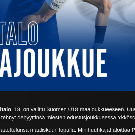
italo
, 18, on valittu Suomen U18-maajoukkueeseen. Uus
o tehnyt debyyttinsä miesten edustusjoukkueessa Ykkösc
ttelunsa maaliskuun lopulla. Minihuuhkajat aloittaa P