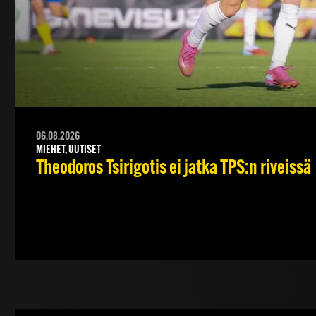
06.08.2026
MIEHET, UUTISET
Theodoros Tsirigotis ei jatka TPS:n riveissä