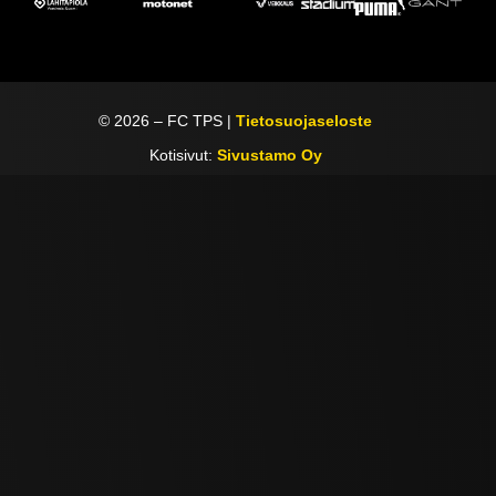
©
2026
– FC TPS |
Tietosuojaseloste
Kotisivut:
Sivustamo Oy