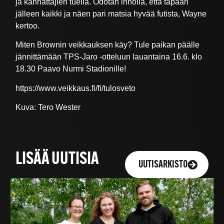
ja kannattajien tuella. Odotan innolla, että tapaan
jälleen kaikki ja näen pari matsia hyvää futista, Wayne
kertoo.
Miten Brownin veikkauksen käy? Tule paikan päälle
jännittämään TPS-Jaro -otteluun lauantaina 16.6. klo
18.30 Paavo Nurmi Stadionille!
https://www.veikkaus.fi/fi/tulosveto
Kuva: Tero Wester
LISÄÄ UUTISIA
UUTISARKISTO