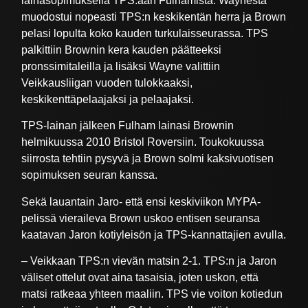
lainasopimuksella TPS:aan Fulhamista. Waynesta
muodostui nopeasti TPS:n keskikentän herra ja Brown
pelasi lopulta koko kauden turkulaisseurassa. TPS
palkittiin Brownin kera kauden päätteeksi
pronssimitaleilla ja lisäksi Wayne valittiin
Veikkausliigan vuoden tulokkaaksi,
keskikenttäpelaajaksi ja pelaajaksi.
TPS-lainan jälkeen Fulham lainasi Brownin
helmikuussa 2010 Bristol Roversiin. Toukokuussa
siirrosta tehtiin pysyvä ja Brown solmi kaksivuotisen
sopimuksen seuran kanssa.
Sekä lauantain Jaro- että ensi keskiviikon MYPA-
pelissä vieraileva Brown uskoo entisen seuransa
kaatavan Jaron kotiyleisön ja TPS-kannattajien avulla.
– Veikkaan TPS:n vievän matsin 2-1. TPS:n ja Jaron
väliset ottelut ovat aina tasaisia, joten uskon, että
matsi ratkeaa yhteen maaliin. TPS vie voiton kotiedun