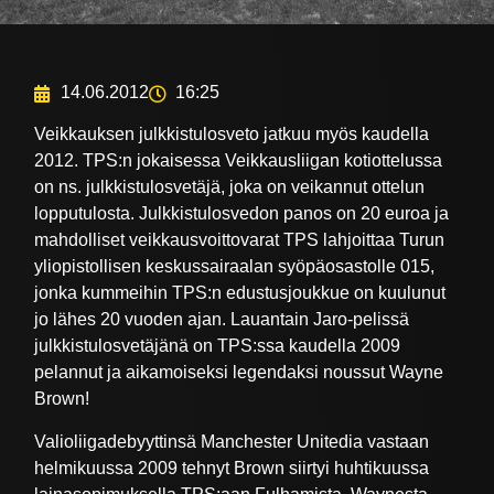
14.06.2012
16:25
Veikkauksen julkkistulosveto jatkuu myös kaudella
2012. TPS:n jokaisessa Veikkausliigan kotiottelussa
on ns. julkkistulosvetäjä, joka on veikannut ottelun
lopputulosta. Julkkistulosvedon panos on 20 euroa ja
mahdolliset veikkausvoittovarat TPS lahjoittaa Turun
yliopistollisen keskussairaalan syöpäosastolle 015,
jonka kummeihin TPS:n edustusjoukkue on kuulunut
jo lähes 20 vuoden ajan. Lauantain Jaro-pelissä
julkkistulosvetäjänä on TPS:ssa kaudella 2009
pelannut ja aikamoiseksi legendaksi noussut Wayne
Brown!
Valioliigadebyyttinsä Manchester Unitedia vastaan
helmikuussa 2009 tehnyt Brown siirtyi huhtikuussa