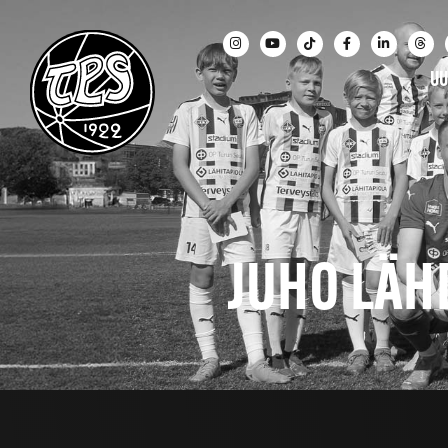
UU
JUHO LÄH