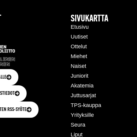
T
SIVUKARTTA
Etusivu
Uutiset
Ottelut
Miehet
Naiset
Juniorit
LLE
Akatemia
STIEDOT
Juttusarjat
TPS-kauppa
TEN RSS-SYÖTE
Yrityksille
Seura
Liput