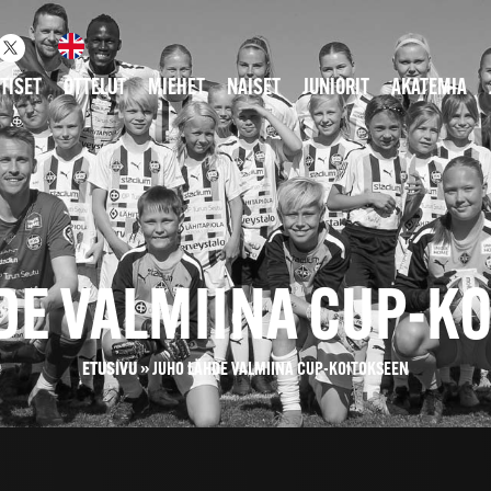
TISET
OTTELUT
MIEHET
NAISET
JUNIORIT
AKATEMIA
DE VALMIINA CUP-K
ETUSIVU
»
JUHO LÄHDE VALMIINA CUP-KOITOKSEEN