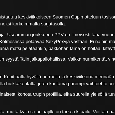
stautuu keskiviikkoiseen Suomen Cupin otteluun tosissaan
eksi korkeimmalta sarjatasolta.
etoja. Useamman joukkueen PPV on ilmeisesti tänä vuonna
n Kolmosessa pelaavaa SexyPöxyjä vastaan. Ei näihin mat
ämä matsi pelataankin, pakkohan tämä on hoitaa, kiteyt
 syystä Talin jalkapallohallissa. Vaikka nurmikentät vihe
n Kupittaalla hyvällä nurmella ja keskiviikkona mennään si
nellä hiekkakentällä, joten kai tämä parempi vaihtoehto on
naisesti kohota Cupin profiilia, eikä suurella yleisöllä 
ta, mutta kyllä se pelaajille on tärkeä kilpailu. Voittaja 