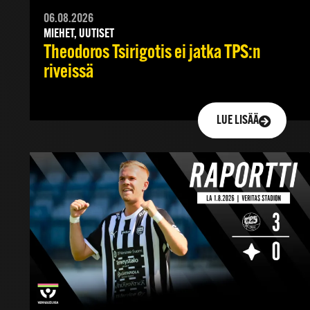
06.08.2026
MIEHET, UUTISET
Theodoros Tsirigotis ei jatka TPS:n
riveissä
LUE LISÄÄ