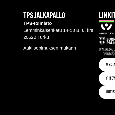
TPS JALKAPALLO
LINKI
TPS-toimisto
Lemminkäisenkatu 14-18 B, 6. krs
20520 Turku
Auki sopimuksen mukaan
MEDIA
YHTEY
UUTIS