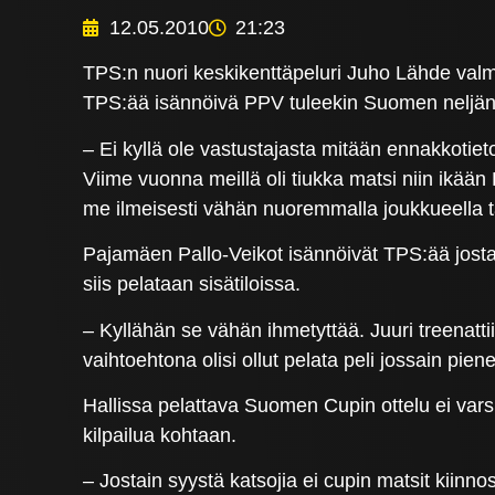
12.05.2010
21:23
TPS:n nuori keskikenttäpeluri Juho Lähde valmi
TPS:ää isännöivä PPV tuleekin Suomen neljänn
– Ei kyllä ole vastustajasta mitään ennakkoti
Viime vuonna meillä oli tiukka matsi niin ikää
me ilmeisesti vähän nuoremmalla joukkueella t
Pajamäen Pallo-Veikot isännöivät TPS:ää jostain
siis pelataan sisätiloissa.
– Kyllähän se vähän ihmetyttää. Juuri treenattii
vaihtoehtona olisi ollut pelata peli jossain pie
Hallissa pelattava Suomen Cupin ottelu ei varsi
kilpailua kohtaan.
– Jostain syystä katsojia ei cupin matsit kiinnos