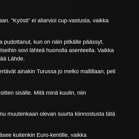
. ”Kyösti” ei aliarvioi cup-vastusta, vaikka
 pudottanut, kun on näin pitkälle päässyt.
seihin sovi lähteä huonolla asenteella. Vaikka
tää Lähde.
rtävät ainakin Turussa jo melko mallillaan, peli
tten sisälle. Mitä minä kuulin, niin
.
tunnu muutenkaan olevan suurta kiinnostusta tätä
pääsee kuitenkin Euro-kentille, vaikka