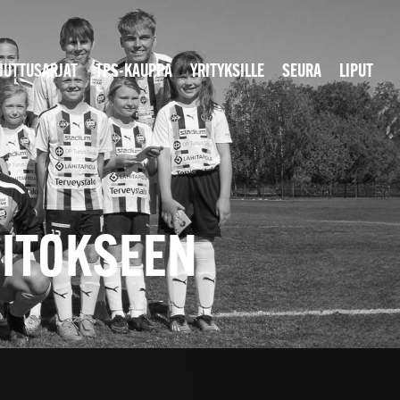
JUTTUSARJAT
TPS-KAUPPA
YRITYKSILLE
SEURA
LIPUT
OITOKSEEN