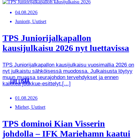
04.08.2026
Juniorit, Uutiset
TPS Juniorijalkapallon
kausijulkaisu 2026 nyt luettavissa
TPS Juniorijalkapallon kausijulkaisu vuosimallia 2026 on
nyt julkaistu sähköisessä muodossa. Julkaisusta löytyy
muun muassa seurajohdon tervehdykset ja ennen
LUE LISÄÄ
kaikkea joukkue-esittelyt.[…]
01.08.2026
Miehet, Uutiset
TPS dominoi Kian Visserin
johdolla – IFK Mariehamn kaatui