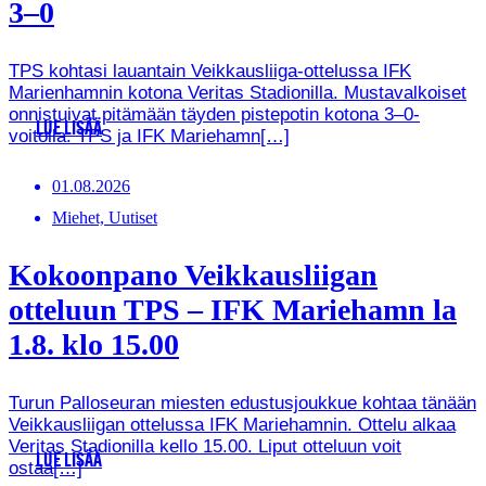
3–0
TPS kohtasi lauantain Veikkausliiga-ottelussa IFK
Marienhamnin kotona Veritas Stadionilla. Mustavalkoiset
onnistuivat pitämään täyden pistepotin kotona 3–0-
LUE LISÄÄ
voitolla. TPS ja IFK Mariehamn[…]
01.08.2026
Miehet, Uutiset
Kokoonpano Veikkausliigan
otteluun TPS – IFK Mariehamn la
1.8. klo 15.00
Turun Palloseuran miesten edustusjoukkue kohtaa tänään
Veikkausliigan ottelussa IFK Mariehamnin. Ottelu alkaa
Veritas Stadionilla kello 15.00. Liput otteluun voit
LUE LISÄÄ
ostaa[…]