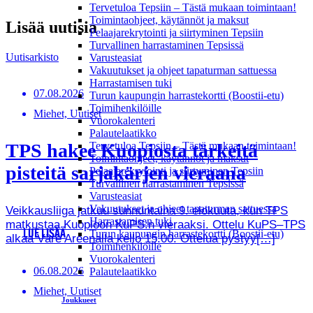
Tervetuloa Tepsiin – Tästä mukaan toimintaan!
Toimintaohjeet, käytännöt ja maksut
Lisää uutisia
Pelaajarekrytointi ja siirtyminen Tepsiin
Turvallinen harrastaminen Tepsissä
Uutisarkisto
Varusteasiat
Vakuutukset ja ohjeet tapaturman sattuessa
Harrastamisen tuki
07.08.2026
Turun kaupungin harrastekortti (Boostii-etu)
Toimihenkilöille
Miehet, Uutiset
Vuorokalenteri
Palautelaatikko
TPS hakee Kuopiosta tärkeitä
Tervetuloa Tepsiin – Tästä mukaan toimintaan!
Toimintaohjeet, käytännöt ja maksut
pisteitä sarjakärjen vieraana
Pelaajarekrytointi ja siirtyminen Tepsiin
Turvallinen harrastaminen Tepsissä
Varusteasiat
Vakuutukset ja ohjeet tapaturman sattuessa
Veikkausliiga jatkuu sunnuntaina 9. elokuuta, kun TPS
Harrastamisen tuki
matkustaa Kuopioon KuPS:n vieraaksi. Ottelu KuPS–TPS
LUE LISÄÄ
Turun kaupungin harrastekortti (Boostii-etu)
alkaa Väre Areenalla kello 15.00. Ottelua pystyy[…]
Toimihenkilöille
Vuorokalenteri
06.08.2026
Palautelaatikko
Miehet, Uutiset
Joukkueet