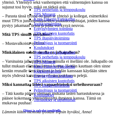
yhteisö. Yhteistyö sekä vanhempien että valmentajien kanssa on
sujunut tosi hyvin, mikä on tärkeä asia.
TPS perhefutis ja temppukoulu
TPS Mimmit
– Parasta tässä työssä on juuri se yhteisö ja kollegat, esimerkiksi
Kimi-Tiikerin Futiskerho
muut TPS:n juniorijoukkueiden joukkueenjohtajat, joiden kanssa
Joukkuetoiminta
pystyy jakamaan tietoa ja joilta voi kysyä neuvoa.
Erityisryhmien toiminta
TPS aikuisten kuntofutis
Mitä TPS sinulle merkitsee?
TPS iltapäivätoiminta
Pelinohjaus ja tuomarointi
– Mustavalkoista sydäntä.
Koulutukset
Minkälainen suhde sinulla on jalkapalloon?
Turnaukset ja tapahtumat
TPS perhefutis ja temppukoulu
– Varsinaista jalkapallotaustaa minulla ei itselläni ole. Jalkapallo on
TPS Mimmit
tullut mukaan elämääni lasteni kautta. Heidän kauttaan olen sinne
Kimi-Tiikerin Futiskerho
kentän reunalle tieni löytänyt ja heidän kanssaan käydään sitten
Joukkuetoiminta
myös yhdessä katsomassa edustusjoukkueen pelejä.
Erityisryhmien toiminta
TPS aikuisten kuntofutis
Miksi kannattaa lähteä vapaaehtoiseksi urheiluseuraan?
TPS iltapäivätoiminta
Pelinohjaus ja tuomarointi
– Tätä kautta pääsee olemaan mukana lasten harrastuksessa ja
Koulutukset
pääsee kokemaan yhteisöllisyyttä ihmisten kanssa. Tämä on
Turnaukset ja tapahtumat
mukavaa puuhaa!
Ohjeet ja palvelut tepsiläisille
Lämmin kiitos hienosta työstäsi Tepsin hyväksi, Anna!