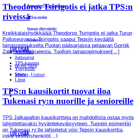
Theodoros Tsirigotis ei jatka TPS:n
Turnaukset ja tapahtumat
riveissä
TPS:n ottelut
Seuran yhteystiedot
Kreikkalaishyökkääjä Theodoros Tsirigotis ei jatka Turun
Palloseurassa. Tsirigotis saapui Tepsiin keväällä
In english
lainasopimuksella Puolan pääsarjassa pelaavan Gornik
LUE LISÄÄ
Zabrzen joukkueesta. Tuolloin lainasopimuksen[…]
Akatemia
Juttusarjat
TPS-kauppa
06.08.2026
Yrityksille
Seura
Miehet, Uutiset
Liput
TPS:n kausikortit tuovat iloa
Tukenasi ry:n nuorille ja senioreille
TPS Jalkapallon kausikortteja on mahdollista ostaa myös
lahjoitettavaksi hyväntekeväisyyteen. Tuorein esimerkki
on Tukenasi ry:lle lahjoitetut viisi Tepsin kausikorttia,
LUE LISÄÄ
jotka yksityishenkilö[…]