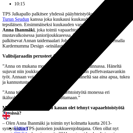
10:15
TPS Jalkapallo palkitsee yhdessä pääyhteistyökumppaninsa
OP
Turun Seudun
kanssa joka kuukausi kuukauden vapaaehtoisen
tepsiläisen. Ensimmäiseksi kuukauden vapaaehtoiseksi on valittu
Anna Ihanmäki
, joka toimii vapaaehtoisena kolmessa
mustavalkoisessa juniorijoukkueessa. TPS ja OP Turun Seutu
palkitsevat Annan taidemaalari Johanna Oraksen suunnittelemalla
Kardemumma Design -seinälautassetillä.
Valitsijaraadin perusteet Annan valinnalle:
”Anna on mukana monen TPS-joukkueen toiminnassa. Häneltä
sujuvat niin joukkueenjohtajan, huoltajan kuin puffetvastaavankin
työt. Annaan voi aina olla yhteydessä ja häneltä saa aina apua, tukea
ja kannustusta.”
”Anna tekee pyyteettömästi vapaaehtoistyötä monessa eri
ikäluokassa ja on aina valmis auttamaan.”
Moi! Kuka olet ja kuinka kauan olet tehnyt vapaaehtoistyötä
Tepsissä?
– Olen Anna Ihanmäki ja toimin nyt kolmatta kautta 2013-
Uutiset
syntyneiden TPS-juniorien joukkueenjohtajana. Olen ollut nyt