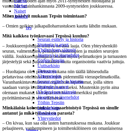
Ottelut
muutaman vuoden ajan myös 2011-syntyneiden huoltajana ja
Miehet
vastannut varainhankinnasta 2009-syntyneiden joukkueessa.
Naiset
Miten päädyit mukaan Tepsin toimintaan?
Juniorit
– Omien poikien jalkapalloharrastuksen kautta lähdin mukaan.
TPS
Mitä kaikkea työnkuvaasi Tepsissä kuuluu?
Seuran esittely ja historia
Strategia ja arvot
– Joukkueenjohtajan tehtävä on aika laaja. Olen yhteyshenkilö
Yhdistyksen säännöt
seuran, valmentajien, pelaajien vanhempien ja muiden seurojen
Jäsenyys ja jäsenehdot
välillä. Joukkueenjohtajana hoidan myös pelimatkojen ja turnausten
Töihin Tepsiin
järjestelyjä sekä paljon kaikkea muita organisointia vaativia juttuja.
Uutisarkisto
Tietosuoja
– Huoltajana olen peleissä mukana niin täällä lähiseudulla
Yhteystiedot
pelattavissa otteluissa kuin myös pidemmillä vieraspelimatkoilla.
Seuran esittely ja historia
Varanhankintavastaavana organisoin tapahtumat, joilla sitten
Strategia ja arvot
saadaan varoja kerättyä toiminnan tueksi. Muutenkin pyrin aina
Yhdistyksen säännöt
olemaan mukana, kun apua tarvitaan esimerkiksi puffetin
Jäsenyys ja jäsenehdot
pyörittämisessä ja sen sellaisessa.
Töihin Tepsiin
Minkälaisia kokemuksia vapaaehtoistyö Tepsissä on sinulle
Uutisarkisto
antanut ja mikä työssäsi on parasta?
Tietosuoja
Yhteystiedot
– On kivaa, kun saa olla lasten harrastuksessa mukana. Joukkue
pelaajineen, vanhempineen ja toimihenkilöineen on omanlaisensa
Toiminta