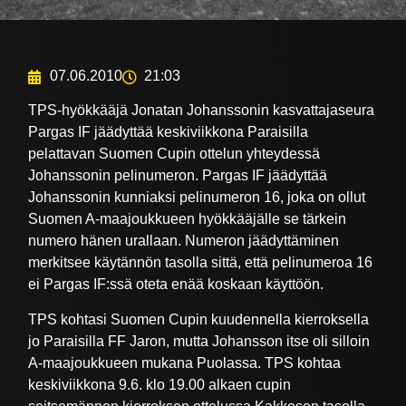
07.06.2010
21:03
TPS-hyökkääjä Jonatan Johanssonin kasvattajaseura
Pargas IF jäädyttää keskiviikkona Paraisilla
pelattavan Suomen Cupin ottelun yhteydessä
Johanssonin pelinumeron. Pargas IF jäädyttää
Johanssonin kunniaksi pelinumeron 16, joka on ollut
Suomen A-maajoukkueen hyökkääjälle se tärkein
numero hänen urallaan. Numeron jäädyttäminen
merkitsee käytännön tasolla sittä, että pelinumeroa 16
ei Pargas IF:ssä oteta enää koskaan käyttöön.
TPS kohtasi Suomen Cupin kuudennella kierroksella
jo Paraisilla FF Jaron, mutta Johansson itse oli silloin
A-maajoukkueen mukana Puolassa. TPS kohtaa
keskiviikkona 9.6. klo 19.00 alkaen cupin