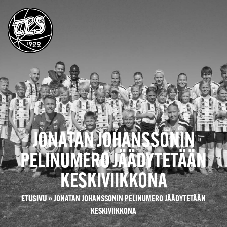
JONATAN JOHANSSONIN
PELINUMERO JÄÄDYTETÄÄN
KESKIVIIKKONA
ETUSIVU
»
JONATAN JOHANSSONIN PELINUMERO JÄÄDYTETÄÄN
KESKIVIIKKONA