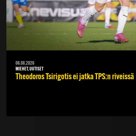
06.08.2026
MIEHET, UUTISET
Theodoros Tsirigotis ei jatka TPS:n riveissä