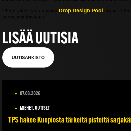
TPS:n yhteistyökumppani
Drop Design Pool
tarjoaa TPS:n
huomenna torstaina.
LISÄÄ UUTISIA
UUTISARKISTO
07.08.2026
MIEHET, UUTISET
TPS hakee Kuopiosta tärkeitä pisteitä sarjakä