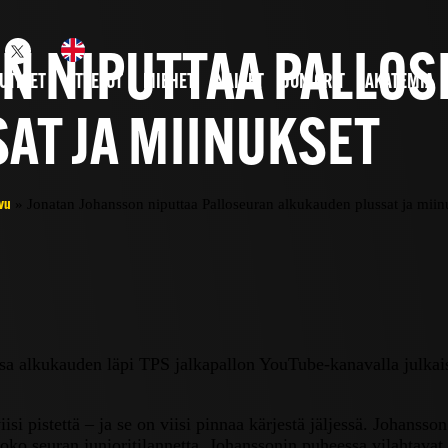
N NIPUTTAA PALLO
UTISET
OTTELUT
MIEHET
NAISET
JUNIORIT
AKATEMIA
AT JA MIINUKSET
»
Jonatan Johansson niputtaa Palloseuran alkukauden plussat ja miin
vu
a alkukauden läpi TPS jalkapallon YouTube-kanavalla julkai
iisi pistettä – ja se on viisi pinnaa kärjestä jäljessä. Johanss
ko seuran junioritilannetta. Johanssonin puheessa vilahtavat