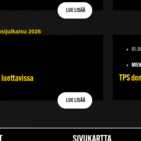
LUE LISÄÄ
01.0
MIEH
TPS dom
 luettavissa
LUE LISÄÄ
T
SIVUKARTTA