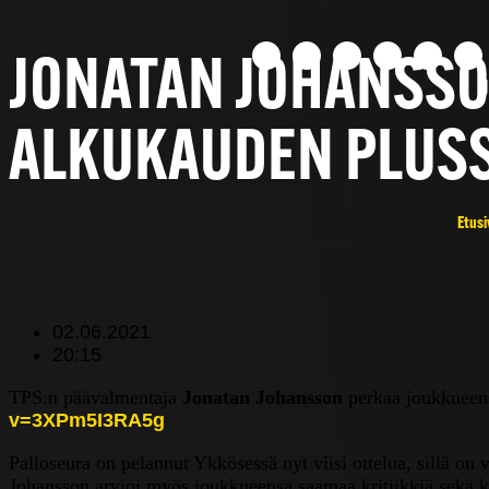
JONATAN JOHANSSO
U
ALKUKAUDEN PLUSS
Etusi
02.06.2021
20:15
TPS:n päävalmentaja
Jonatan Johansson
perkaa joukkueens
v=3XPm5I3RA5g
Palloseura on pelannut Ykkösessä nyt viisi ottelua, sillä on v
Johansson arvioi myös joukkueensa saamaa kritiikkiä sekä ko