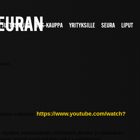
SEURAN
JUTTUSARJAT
TPS-KAUPPA
YRITYKSILLE
SEURA
LIPUT
ukset
stussa videossa:
https://www.youtube.com/watch?
on niputtaa ensimmäisten kierrosten plussat ja miinukset.
 usein termit vastuunkanto sekä vaatimustaso.