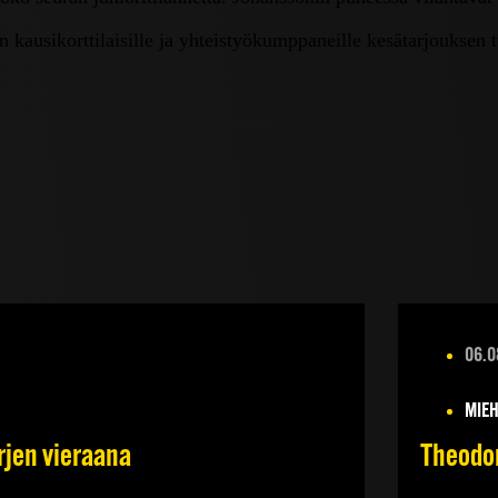
 kausikorttilaisille ja yhteistyökumppaneille kesätarjouksen 
06.0
MIEH
rjen vieraana
Theodor