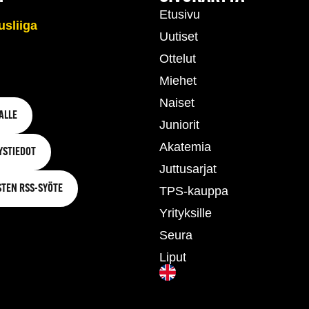
Etusivu
Uutiset
Ottelut
Miehet
Naiset
ALLE
Juniorit
Akatemia
YSTIEDOT
Juttusarjat
STEN RSS-SYÖTE
TPS-kauppa
Yrityksille
Seura
Liput