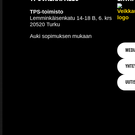
TPS-toimisto
Lemminkäisenkatu 14-18 B, 6. krs
20520 Turku
Auki sopimuksen mukaan
MEDI
YHTE
UUTI