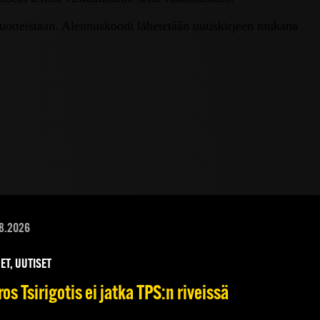
tuotteistaan. Alennuskoodi lähetetään uutiskirjeen mukana
8.2026
ET, UUTISET
os Tsirigotis ei jatka TPS:n riveissä