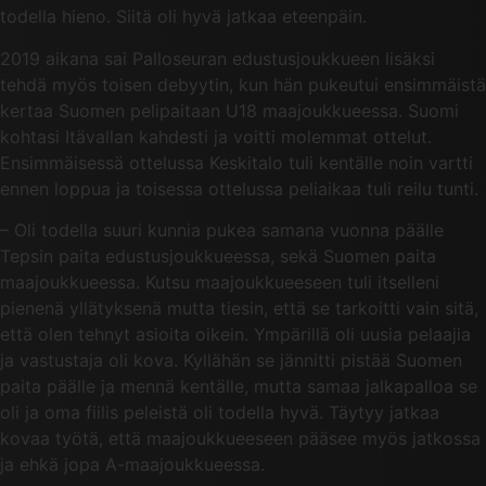
todella hieno. Siitä oli hyvä jatkaa eteenpäin.
2019 aikana sai Palloseuran edustusjoukkueen lisäksi
tehdä myös toisen debyytin, kun hän pukeutui ensimmäistä
kertaa Suomen pelipaitaan U18 maajoukkueessa. Suomi
kohtasi Itävallan kahdesti ja voitti molemmat ottelut.
Ensimmäisessä ottelussa Keskitalo tuli kentälle noin vartti
ennen loppua ja toisessa ottelussa peliaikaa tuli reilu tunti.
– Oli todella suuri kunnia pukea samana vuonna päälle
Tepsin paita edustusjoukkueessa, sekä Suomen paita
maajoukkueessa. Kutsu maajoukkueeseen tuli itselleni
pienenä yllätyksenä mutta tiesin, että se tarkoitti vain sitä,
että olen tehnyt asioita oikein. Ympärillä oli uusia pelaajia
ja vastustaja oli kova. Kyllähän se jännitti pistää Suomen
paita päälle ja mennä kentälle, mutta samaa jalkapalloa se
oli ja oma fiilis peleistä oli todella hyvä. Täytyy jatkaa
kovaa työtä, että maajoukkueeseen pääsee myös jatkossa
ja ehkä jopa A-maajoukkueessa.