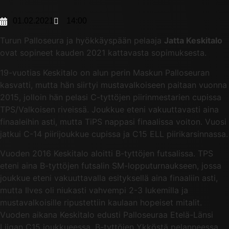
01.02.2021
14:00
Turun Palloseura ja hyökkäyspään pelaaja
Jatta Keskitalo
ovat sopineet kauden 2021 kattavasta sopimuksesta.
19-vuotias Keskitalo on alun perin Maskun Palloseuran
kasvatti, mutta hän siirtyi mustavalkoiseen paitaan vuonna
2015, jolloin hän pelasi C-tyttöjen piirinmestarien cupissa
TPS/Valkoisen riveissä. Joukkue eteni vakuuttavasti aina
finaaleihin asti, mutta TiPS nappasi finaalissa voiton. Vuosi
jatkui C-14 piirijoukkue cupissa ja C15 ELL piirikarsinnassa.
Vuoden 2016 Keskitalo aloitti B-tyttöjen futsalissa. TPS
eteni aina B-tyttöjen futsalin SM-lopputurnaukseen, jossa
joukkue eteni vakuuttavalla esityksellä aina finaaliin asti,
mutta Ilves oli niukasti vahvempi 2-3 lukemilla ja
mustavalkoisille ripustettiin kaulaan hopeiset mitalit.
Vuoden aikana Keskitalo edusti Palloseuraa Etelä-Länsi
Liigan C15 joukkueessa, B-tyttöjen Ykköstä pelanneessa