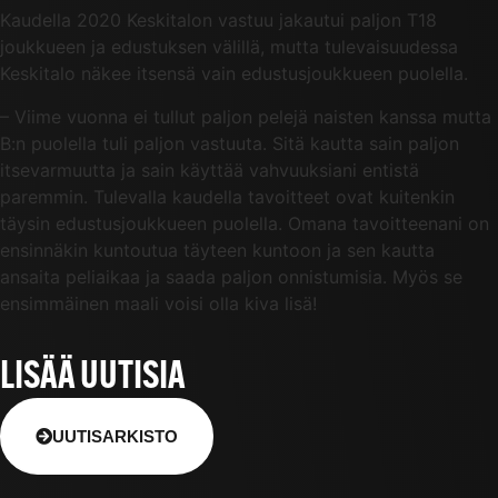
Kaudella 2020 Keskitalon vastuu jakautui paljon T18
joukkueen ja edustuksen välillä, mutta tulevaisuudessa
Keskitalo näkee itsensä vain edustusjoukkueen puolella.
– Viime vuonna ei tullut paljon pelejä naisten kanssa mutta
B:n puolella tuli paljon vastuuta. Sitä kautta sain paljon
itsevarmuutta ja sain käyttää vahvuuksiani entistä
paremmin. Tulevalla kaudella tavoitteet ovat kuitenkin
täysin edustusjoukkueen puolella. Omana tavoitteenani on
ensinnäkin kuntoutua täyteen kuntoon ja sen kautta
ansaita peliaikaa ja saada paljon onnistumisia. Myös se
ensimmäinen maali voisi olla kiva lisä!
LISÄÄ UUTISIA
UUTISARKISTO