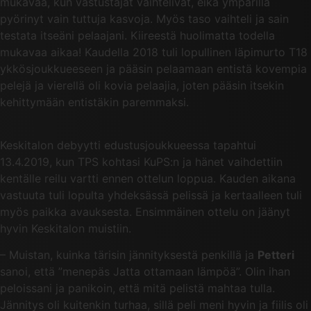
mukavaa, kun vastustajat vaihtelivat, eikä ympärillä
pyörinyt vain tuttuja kasvoja. Myös taso vaihteli ja sain
testata itseäni pelaajani. Kiireestä huolimatta todella
mukavaa aikaa! Kaudella 2018 tuli lopullinen läpimurto T18
ykkösjoukkueeseen ja pääsin pelaamaan entistä kovempia
pelejä ja vierellä oli kovia pelaajia, joten pääsin itsekin
kehittymään entistäkin paremmaksi.
Keskitalon debyytti edustusjoukkueessa tapahtui
13.4.2019, kun TPS kohtasi KuPS:n ja hänet vaihdettiin
kentälle reilu vartti ennen ottelun loppua. Kauden aikana
vastuuta tuli lopulta yhdeksässä pelissä ja kertaalleen tuli
myös paikka avauksesta. Ensimmäinen ottelu on jäänyt
hyvin Keskitalon muistiin.
– Muistan, kuinka tärisin jännityksestä penkillä ja
Petteri
sanoi, että ”menepäs Jatta ottamaan lämpöä”. Olin ihan
peloissani ja panikoin, että mitä pelistä mahtaa tulla.
Jännitys oli kuitenkin turhaa, sillä peli meni hyvin ja fiilis oli