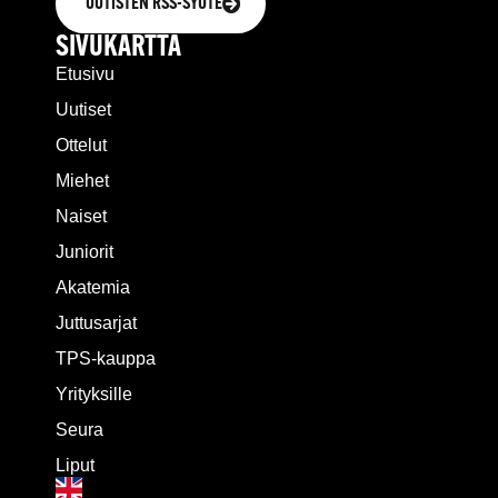
UUTISTEN RSS-SYÖTE
SIVUKARTTA
Etusivu
Uutiset
Ottelut
Miehet
Naiset
Juniorit
Akatemia
Juttusarjat
TPS-kauppa
Yrityksille
Seura
Liput