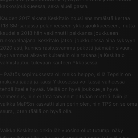
kakkosjoukkueessa, sekä alueliigassa.
Kauden 2017 aikana Keskitalo nousi ensimmäistä kertaa
T18 SM-sarjassa pelanneeseen ykkösjoukkueeseen, mutta
kaudella 2018 hän vakiinnutti paikkansa joukkueen
runkopelaajana. Keskitalo jatkoi joukkueessa aina syksyyn
2020 asti, kunnes rasitusvamma pakotti jäämään sivuun.
Nyt vammat alkavat kuitenkin olla takana ja Keskitalo
valmistautuu tulevaan kauteen Ykkösessä.
– Päätös sopimuksesta oli melko helppo, sillä Tepsiin on
mukava jäädä ja kausi Ykkösessä voi tässä vaiheessa
tehdä itselle hyvää. Meillä on hyvä joukkue ja hyvä
valmennus, niin ei tätä tarvinnut pitkään miettiä. Niin ja
vaikka MaPS:n kasvatti alun perin olen, niin TPS on se oma
seura, joten täällä on hyvä olla.
Vaikka Keskitalo onkin lähivuosina ollut tutumpi näky
jalkapallokentillä, oli uran alkupäässä myös futsalilla iso