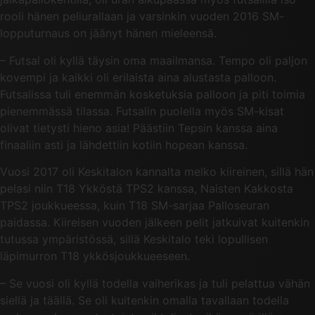
rooli hänen peliurallaan ja varsinkin vuoden 2016 SM-
lopputurnaus on jäänyt hänen mieleensä.
– Futsal oli kyllä täysin oma maailmansa. Tempo oli paljon
kovempi ja kaikki oli erilaista aina alustasta palloon.
Futsalissa tuli enemmän kosketuksia palloon ja piti toimia
pienemmässä tilassa. Futsalin puolella myös SM-kisat
olivat tietysti hieno asia! Päästiin Tepsin kanssa aina
finaaliin asti ja lähdettiin kotiin hopean kanssa.
Vuosi 2017 oli Keskitalon kannalta melko kiireinen, sillä hän
pelasi niin T18 Ykköstä TPS2 kanssa, Naisten Kakkosta
TPS2 joukkueessa, kuin T18 SM-sarjaa Palloseuran
paidassa. Kiireisen vuoden jälkeen pelit jatkuivat kuitenkin
tutussa ympäristössä, sillä Keskitalo teki lopullisen
läpimurron T18 ykkösjoukkueeseen.
– Se vuosi oli kyllä todella vaiherikas ja tuli pelattua vähän
siellä ja täällä. Se oli kuitenkin omalla tavallaan todella