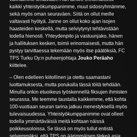
kaikki yhteistyökumppanimme, muut sidosryhmämme,
sekä myös oman seuraväen. Siitä on ollut meille
valtavasti hyötyä. Janne on ollut koko ajan isojen
haasteiden keskellä, mutta selviytynyt tehtävistään
todella hienosti. Yhteydenpito ja vastuunjako, hänen
ja hallituksen kesken, toimii erinomaisesti, mutta hän
pystyy tarvittaessa tekemään myös itse päätöksiä, FC
TPS Turku Oy:n puheenjohtaja
Jouko Peräaho
kiittelee.
– Olen edelleen kiitollinen ja otettu saamastani
luottamuksesta, mutta porukalla tässä töitä tehdään.
Minulla onkin etuoikeus työskennellä fiksujen ihmisten
seurassa. Me teemme taustalla kaikkemme, että kohta
100-vuotiaan seuran tarina jatkuu menestyksellä myös
tulevaisuudessa. Yhteistyökumppanimme ovat olleet
todella ymmärtäväisiä meitä kohtaan näissä
poikkeusoloissa. Se tässä on myös tullut entistä
selvemmäksi, että TPS on äärimmäisen tärkeä asia