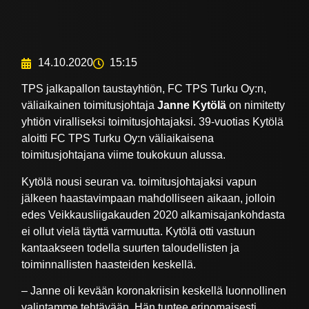
14.10.2020
15:15
TPS jalkapallon taustayhtiön, FC TPS Turku Oy:n,
väliaikainen toimitusjohtaja
Janne Kytölä
on nimitetty
yhtiön viralliseksi toimitusjohtajaksi. 39-vuotias Kytölä
aloitti FC TPS Turku Oy:n väliaikaisena
toimitusjohtajana viime toukokuun alussa.
Kytölä nousi seuran va. toimitusjohtajaksi vapun
jälkeen haastavimpaan mahdolliseen aikaan, jolloin
edes Veikkausliigakauden 2020 alkamisajankohdasta
ei ollut vielä täyttä varmuutta. Kytölä otti vastuun
kantaakseen todella suurten taloudellisten ja
toiminnallisten haasteiden keskellä.
– Janne oli kevään koronakriisin keskellä luonnollinen
valintamme tehtävään. Hän tuntee erinomaisesti