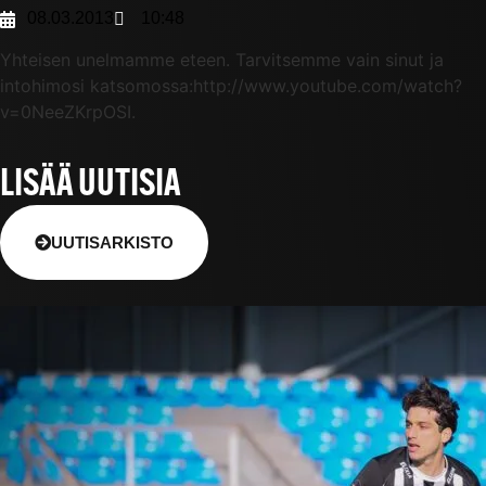
08.03.2013
10:48
Yhteisen unelmamme eteen. Tarvitsemme vain sinut ja
intohimosi katsomossa:http://www.youtube.com/watch?
v=0NeeZKrpOSI.
LISÄÄ UUTISIA
UUTISARKISTO