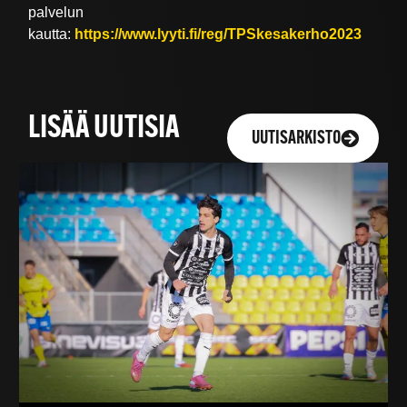
palvelun
kautta:
https://www.lyyti.fi/reg/TPSkesakerho2023
LISÄÄ UUTISIA
UUTISARKISTO