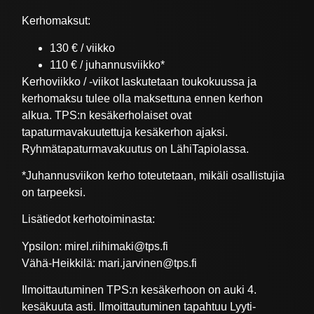
Kerhomaksut:
130 € / viikko
110 € / juhannusviikko*
Kerhoviikko / -viikot laskutetaan toukokuussa ja
kerhomaksu tulee olla maksettuna ennen kerhon
alkua. TPS:n kesäkerholaiset ovat
tapaturmavakuutettuja kesäkerhon ajaksi.
Ryhmätapaturmavakuutus on LähiTapiolassa.
*Juhannusviikon kerho toteutetaan, mikäli osallistujia
on tarpeeksi.
Lisätiedot kerhotoiminasta:
Ypsilon: mirel.riihimaki@tps.fi
Vähä-Heikkilä: mari.jarvinen@tps.fi
Ilmoittautuminen TPS:n kesäkerhoon on auki 4.
kesäkuuta asti. Ilmoittautuminen tapahtuu Lyyti-