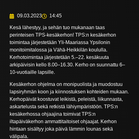
09.03.2023
14:45
Kesä lähestyy, ja sehän tuo mukanaan taas
perinteisen TPS-kesäkerhon! TPS:n kesäkerhon
toimintaa järjestetään Yli-Maariassa Ypsilonin
monitoimitalossa ja Vähä-Heikkilän koululla.
Kerhotoimintaa järjestetään 5.–22. kesäkuuta
arkipäivisin kello 8.00–16.30. Kerho on suunnattu 6–
10-vuotiaille lapsille.
Kesäkerhon ohjelma on monipuolista ja muodostuu
lapsiryhmän koon ja kiinnostuksen kohteiden mukaan.
Kerhopäivät koostuvat leikistä, peleistä, liikunnasta,
askartelusta sekä retkistä lähiympäristöön. TPS:n
kesäkerhossa ohjaajina toimivat TPS:n
iltapäiväkerhon ammattitaitoiset ohjaajat. Kerhon
hintaan sisältyy joka päivä lämmin lounas sekä
välipala.