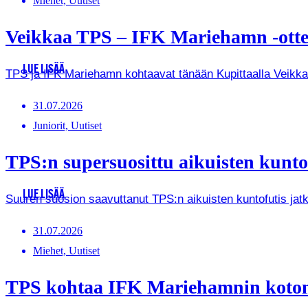
Miehet, Uutiset
Veikkaa TPS – IFK Mariehamn -ottel
LUE LISÄÄ
TPS ja IFK Mariehamn kohtaavat tänään Kupittaalla Veikkausl
31.07.2026
Juniorit, Uutiset
TPS:n supersuosittu aikuisten kunto
LUE LISÄÄ
Suuren suosion saavuttanut TPS:n aikuisten kuntofutis jat
31.07.2026
Miehet, Uutiset
TPS kohtaa IFK Mariehamnin kotona 