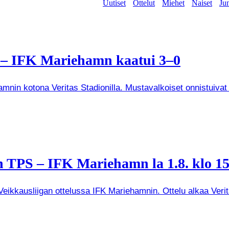
Uutiset
Ottelut
Miehet
Naiset
Jun
a – IFK Mariehamn kaatui 3–0
mnin kotona Veritas Stadionilla. Mustavalkoiset onnistuivat
 TPS – IFK Mariehamn la 1.8. klo 15
kkausliigan ottelussa IFK Mariehamnin. Ottelu alkaa Veritas