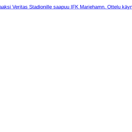
raaksi Veritas Stadionille saapuu IFK Mariehamn. Ottelu käyn