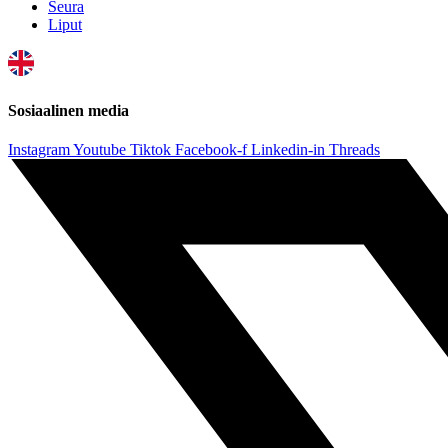
Seura
Liput
Sosiaalinen media
Instagram
Youtube
Tiktok
Facebook-f
Linkedin-in
Threads