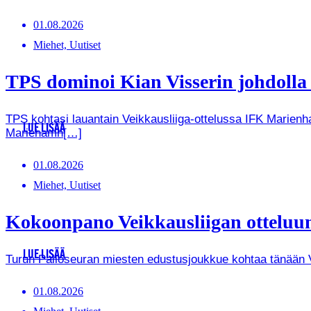
01.08.2026
Miehet, Uutiset
TPS dominoi Kian Visserin johdoll
TPS kohtasi lauantain Veikkausliiga-ottelussa IFK Marienha
LUE LISÄÄ
Mariehamn[…]
01.08.2026
Miehet, Uutiset
Kokoonpano Veikkausliigan otteluun
LUE LISÄÄ
Turun Palloseuran miesten edustusjoukkue kohtaa tänään Vei
01.08.2026