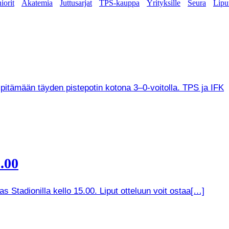
iorit
Akatemia
Juttusarjat
TPS-kauppa
Yrityksille
Seura
Lipu
 pitämään täyden pistepotin kotona 3–0-voitolla. TPS ja IFK
.00
 Stadionilla kello 15.00. Liput otteluun voit ostaa[…]