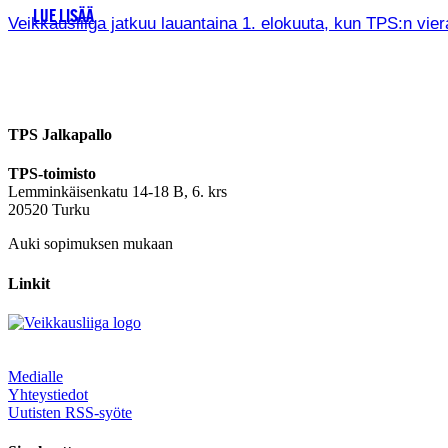
LUE LISÄÄ
Veikkausliiga jatkuu lauantaina 1. elokuuta, kun TPS:n vie
TPS Jalkapallo
TPS-toimisto
Lemminkäisenkatu 14-18 B, 6. krs
20520 Turku
Auki sopimuksen mukaan
Linkit
Medialle
Yhteystiedot
Uutisten RSS-syöte