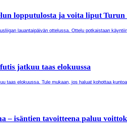
un lopputulosta ja voita liput Turun
iigan lauantaipäivän ottelussa. Ottelu potkaistaan käyntiin 
futis jatkuu taas elokuussa
kuu taas elokuussa. Tule mukaan, jos haluat kohottaa kuntoa
– isäntien tavoitteena paluu voitto