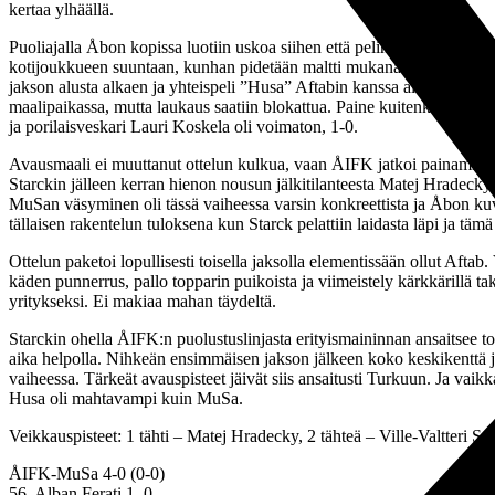
kertaa ylhäällä.
Puoliajalla Åbon kopissa luotiin uskoa siihen että pelinrakentelu tu
kotijoukkueen suuntaan, kunhan pidetään maltti mukana eikä anneta Mu
jakson alusta alkaen ja yhteispeli ”Husa” Aftabin kanssa alkoi tuottaa 
maalipaikassa, mutta laukaus saatiin blokattua. Paine kuitenkin tuotti 
ja porilaisveskari Lauri Koskela oli voimaton, 1-0.
Avausmaali ei muuttanut ottelun kulkua, vaan ÅIFK jatkoi painamista ja 
Starckin jälleen kerran hienon nousun jälkitilanteesta Matej Hradecky
MuSan väsyminen oli tässä vaiheessa varsin konkreettista ja Åbon ku
tällaisen rakentelun tuloksena kun Starck pelattiin laidasta läpi ja tämä 
Ottelun paketoi lopullisesti toisella jaksolla elementissään ollut Aft
käden punnerrus, pallo topparin puikoista ja viimeistely kärkkärillä t
yritykseksi. Ei makiaa mahan täydeltä.
Starckin ohella ÅIFK:n puolustuslinjasta erityismaininnan ansaitsee t
aika helpolla. Nihkeän ensimmäisen jakson jälkeen koko keskikenttä ja h
vaiheessa. Tärkeät avauspisteet jäivät siis ansaitusti Turkuun. Ja vaikk
Husa oli mahtavampi kuin MuSa.
Veikkauspisteet: 1 tähti – Matej Hradecky, 2 tähteä – Ville-Valtteri Sta
ÅIFK-MuSa 4-0 (0-0)
56. Alban Ferati 1–0