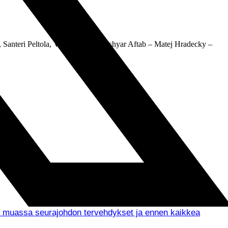
, Santeri Peltola, Viljami Alho, Hushyar Aftab – Matej Hradecky –
un muassa seurajohdon tervehdykset ja ennen kaikkea