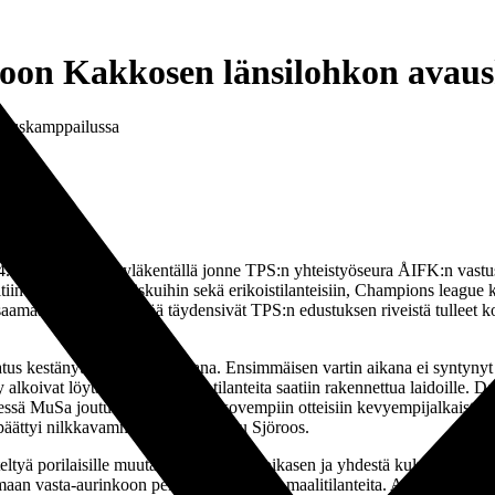
oon Kakkosen länsilohkon avau
vauskamppailussa
. Urheilupuiston yläkentällä jonne TPS:n yhteistyöseura ÅIFK:n vast
in satsaavan vastaiskuihin sekä erikoistilanteisiin, Champions league 
maa ÅIFK-miehistöä täydensivät TPS:n edustuksen riveistä tulleet ko
jatus kestänyt vauhdissa mukana. Ensimmäisen vartin aikana ei syntynyt 
lkoivat löytää roolituksen ja tilanteita saatiin rakennettua laidoille. 
ssä MuSa joutui turvautumaan kovempiin otteisiin kevyempijalkaisten Å
lu päättyi nilkkavammaan. Tilalle Riku Sjöroos.
steltyä porilaisille muutaman tilanteen poikasen ja yhdestä kulmapotkust
 vasta-aurinkoon pelaten kunnollisia maalitilanteita. Alban Ferati kyllä 