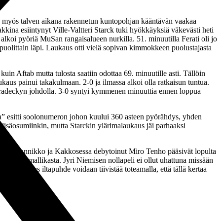
iin myös talven aikana rakennetun kuntopohjan kääntävän vaakaa
ina esiintynyt Ville-Valtteri Starck tuki hyökkäyksiä väkevästi heti
 alkoi pyöriä MuSan rangaisalueen nurkilla. 51. minuutilla Ferati oli jo
ä puolittain läpi. Laukaus otti vielä sopivan kimmokkeen puolustajasta
uin Aftab mutta tulosta saatiin odottaa 69. minuutille asti. Tällöin
kaus painui takakulmaan. 2-0 ja ilmassa alkoi olla ratkaisun tuntua.
 Hradeckyn johdolla. 3-0 syntyi kymmenen minuuttia ennen loppua
Husa” esitti soolonumeron johon kuului 360 asteen pyörähdys, yhden
ä lisäosumiinkin, mutta Starckin ylärimalaukaus jäi parhaaksi
Topparit Rannikko ja Kakkosessa debytoinut Miro Tenho pääsivät lopulta
 erittäin mallikasta. Jyri Niemisen nollapeli ei ollut uhattuna missään
entän kuulas iltapuhde voidaan tiivistää toteamalla, että tällä kertaa