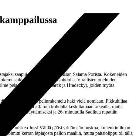
skamppailussa
ustajaksi saapui nousijajoukkue Musan Salama Porista. Kokeneiden
kokemustakin omaavan brassin johdolla. Virallisten otteluiden
lme pelaajaa (Rannikko, Starck ja Hradecky), joiden myötä
tilanteita ja ÅIFK:n pelinrakentelu haki vielä uomiaan. Pikkuhiljaa
Dardan Sadiku pääsi 20. min kohdalla keskittämään oikealta, mutta
bolaisten pysäyttämiseksi ja 26. minuutilla Sadikua rapattiin
a pitkänhuiskea Jussi Välilä pääsi yrittämään puskua, kuitenkin ilman
toimitti kerran läpiajosta pallon maaliin, mutta paitsiolippu oli tällä