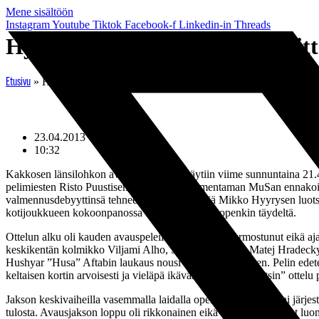
Mene sisältöön
Instagram
Youtube
Tiktok
Facebook-f
Linkedin-in
Threads
Hyyrysen luotsaama ÅIFK voitt
»
Hyyrysen luotsaama ÅIFK voittoon Kakkosen länsilohkon a
Etusivu
23.04.2013
10:32
Kakkosen länsilohkon avauskamppailu käytiin viime sunnuntaina 21.4
pelimiesten Risto Puustisen ja Piracaian valmentaman MuSan ennakoiti
valmennusdebyyttinsä tehneen TPS-hyökkääjä Mikko Hyyrysen luotsaa
kotijoukkueen kokoonpanossa oli leveyttä vaihtopenkin täydeltä.
Ottelun alku oli kauden avauspeleille tyypillisesti hermostunut eikä a
keskikentän kolmikko Viljami Alho, Santeri Peltola ja Matej Hradecky a
Hushyar ”Husa” Aftabin laukaus nousi noin 4. kerrokseen. Pelin edete
keltaisen kortin arvoisesti ja vieläpä ikävästi niin että ”Dartsin” otte
Jakson keskivaiheilla vasemmalla laidalla operoinut Piracaia sai järje
tulosta. Avausjakson loppu oli rikkonainen eikä ÅIFK onnistunut luomaan