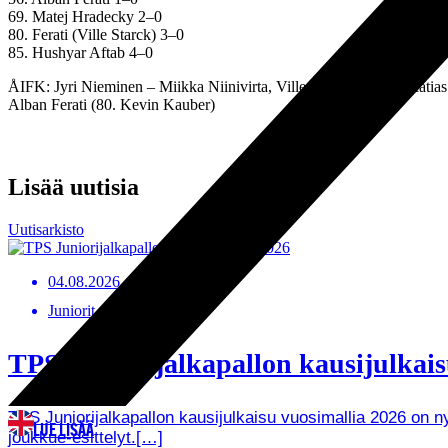
69. Matej Hradecky 2–0
80. Ferati (Ville Starck) 3–0
85. Hushyar Aftab 4–0
ÅIFK: Jyri Nieminen – Miikka Niinivirta, Ville Rannikko (77. Matias
Alban Ferati (80. Kevin Kauber)
Lisää uutisia
Uutisarkisto
04.08.2026
Juniorit, Uutiset
TPS Juniorijalkapallon kausijulkaisu
TPS Juniorijalkapallon kausijulkaisu vuosimallia 2026 on
LUE LISÄÄ
joukkue-esittelyt.[…]