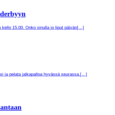
 derbyyn
kello 15.00. Onko sinulla jo liput päivän[…]
si ja pelata jalkapalloa hyvässä seurassa.[…]
kantaan