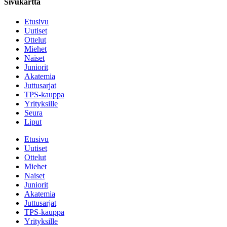
Sivukartta
Etusivu
Uutiset
Ottelut
Miehet
Naiset
Juniorit
Akatemia
Juttusarjat
TPS-kauppa
Yrityksille
Seura
Liput
Etusivu
Uutiset
Ottelut
Miehet
Naiset
Juniorit
Akatemia
Juttusarjat
TPS-kauppa
Yrityksille