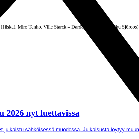
 Hilska), Miro Tenho, Ville Starck – Dardan Sadiku (31. Riku Sjöroos)
 2026 nyt luettavissa
 nyt julkaistu sähköisessä muodossa. Julkaisusta löytyy mu