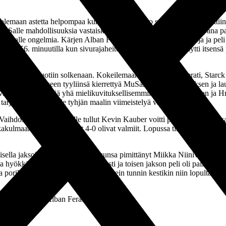
lee olemaan astetta helpompaa kun saadaan aurinko selän taakse. Uskott
Salle mahdollisuuksia vastaiskuihin. Näin tapahtuikin. Vasempana pakk
MuSalle ongelmia. Kärjen Alban Feratille saatiin pelattua palloja ja peli
tulosta 56. minuutilla kun sivurajaheiton jälkeen Alban pyöräytti itsens
tilanteita luotiin solkenaan. Kokeilemaan pääsivät niin Ferati, Starck k
 sai lonkeromaiseen tyyliinsä kierrettyä MuSan koko puolustuksen ja lau
viot alkoivat pyöriä yhä mielikuvituksellisemmin Sjöroosin, Alhon ja
tarjoili vielä Feratille tyhjän maalin viimeistelyä varten.
ab. Vaihdosta Feratin paikalle tullut Kevin Kauber voitti pääpallon ja ”
akakulmaan. Loppunumerot 4-0 olivat valmiit. Lopussa tilanteita oli viel
oisella jaksolla Piracain rintataskuunsa pimittänyt Miikka Niinivirta. 
yökkäys nostivat tasoaan hienosti ja toisen jakson peli oli paikoitellen
a porilaisten sinnikäs puolustus melkein tunnin kestikin niin lopulta yläk
rck, 3 tähteä – Alban Ferati