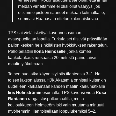
virheeseen. Kokonaisuutena sanoisin, että ilman
meidän virheitämme ei olisi ollut vääryys, jos
olisimme pisteen saaneet mukaan kotimatkalle,
summasi Haapasalo ottelun kokonaiskuvaa.
TPS sai vielä iskettyä kavennusosuman
avauspuoliajan lopulla. Turkulaiset riistivät prässillään
pallon kesken helsinkiläisten hyökkäyksen rakentelun.
Pallo pelattiin
Ilona Heinoselle
, jonka komea
kaukolaukaus runsaasta 20 metristä painui aivan
maalin yläkulmaan.
Toinen puoliaika käynnistyi siis tilanteesta 3–1. Heti
toisen jakson alussa HJK Akatemia onnistui kuitenkin
uudelleen karkaamaan kahden maalin karkumatkalle
Iiris Holmströmin
osumalla. TPS kavensi vielä
Rosa
Rantasen
rangaistuspotkumaalilla, mutta
kotijoukkueen Holmström iski vain muutama minuutti
myöhemmin illan toisellaan loppulukemiksi 5–2.