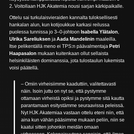
2. Voitollaan HJK Akatemia nousi sarjan kärkipaikalle.
Ottelu sai turkulaisvieraiden kannalta tuloksellisesti
hankalan alun, kun kotijoukkue karkasi reilussa
puolessa tunnissa jo 3–0-johtoon
Isabella Ylätalon
,
Ulrika Sareliuksen
ja
Aada Mandelinin
maaleilla.
Itse pelikentällä meno ei TPS:n päävalmentaja
Petri
Haapasalon
mukaan kuitenkaan ollut sellaista
helsinkiläisten dominanssia, jota tulostaulun lukemista
voisi päätellä.
– Omiin virheisiimme kaaduttiin, valitettavasti
näin. Isoin juttu on nyt se, että pystymme
ottamaan virheistä opiksi ja pystymme sitä kautta
parantamaan esitystämme seuraavissa peleissä.
Nyt HJK Akatemiaa vastaan ottelu eteni niin, että
aina kun vähän pääsimme mukaan peliin, niin se
kaatui sitten johonkin meidän omaan