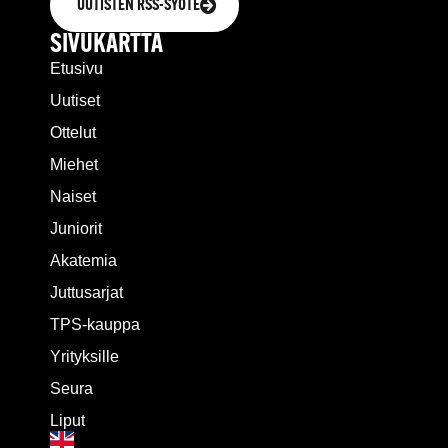
UUTISTEN RSS-SYÖTE
SIVUKARTTA
Etusivu
Uutiset
Ottelut
Miehet
Naiset
Juniorit
Akatemia
Juttusarjat
TPS-kauppa
Yrityksille
Seura
Liput