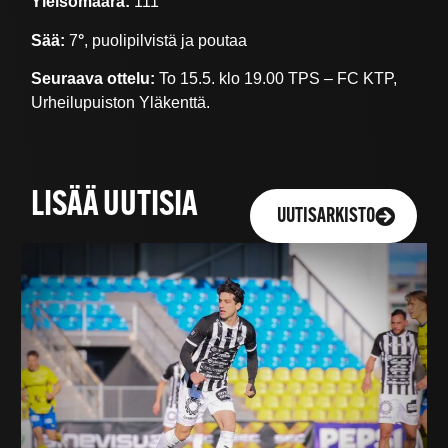
Yleisömäärä:
111
Sää:
7
°
, puolipilvistä ja poutaa
Seuraava ottelu:
To 15.5. klo 19.00 TPS – FC KTP,
Urheilupuiston Yläkenttä.
LISÄÄ UUTISIA
UUTISARKISTO