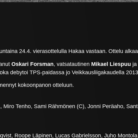
ntaina 24.4. vierasottelulla Hakaa vastaan. Ottelu alka
tanut
Oskari Forsman
, vatsatautinen
Mikael Liespuu
ja
 joka debytoi TPS-paidassa jo Veikkausliigakaudella 2013
mennyt kokoonpanon otteluun.
 Miro Tenho, Sami Rähmönen (C), Jonni Peräaho, Santeri
mqvist, Roope Läpinen, Lucas Gabrielsson, Juho Montola