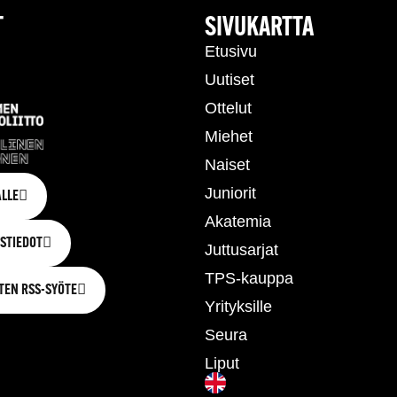
T
SIVUKARTTA
Etusivu
Uutiset
Ottelut
Miehet
Naiset
Juniorit
LLE
Akatemia
STIEDOT
Juttusarjat
TPS-kauppa
TEN RSS-SYÖTE
Yrityksille
Seura
Liput