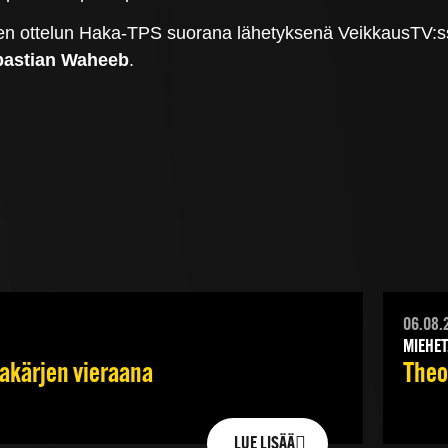
ösen ottelun Haka-TPS suorana lähetyksenä VeikkausTV:
bastian Waheeb
.
06.08.
MIEHET
jakärjen vieraana
Theod
LUE LISÄÄ