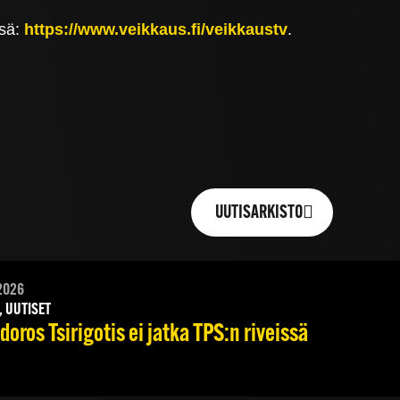
ssä:
https://www.veikkaus.fi/veikkaustv
.
UUTISARKISTO
2026
, UUTISET
oros Tsirigotis ei jatka TPS:n riveissä