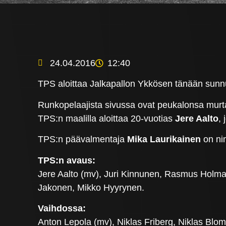
24.04.2016
12:40
TPS aloittaa Jalkapallon Ykkösen tänään sunnu
Runkopelaajista sivussa ovat peukalonsa mur
TPS:n maalilla aloittaa 20-vuotias
Jere Aalto
,
TPS:n päävalmentaja
Mika Laurikainen
on ni
TPS:n avaus:
Jere Aalto (mv), Juri Kinnunen, Rasmus Holma,
Jakonen, Mikko Hyyrynen.
Vaihdossa:
Anton Lepola (mv), Niklas Friberg, Niklas Blo