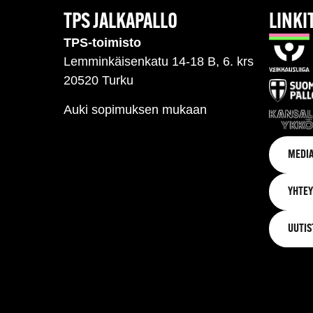
TPS JALKAPALLO
LINKI
TPS-toimisto
Lemminkäisenkatu 14-18 B, 6. krs
20520 Turku
Auki sopimuksen mukaan
MEDIA
YHTEY
UUTIS