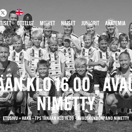
TISET
OTTELUT
MIEHET
NAISET
JUNIORIT
AKATEMIA
NÄÄN KLO 16.00 – A
NIMETTY
ETUSIVU
»
HAKA – TPS TÄNÄÄN KLO 16.00 – AVAUSKOKOONPANO NIMETTY