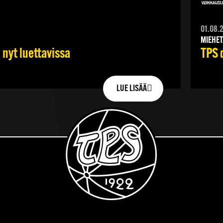
01.08.
MIEHET
 nyt luettavissa
TPS 
LUE LISÄÄ