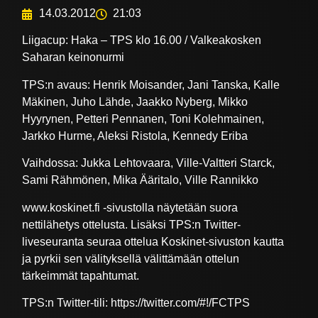
14.03.2012
21:03
Liigacup: Haka – TPS klo 16.00 / Valkeakosken
Saharan keinonurmi
TPS:n avaus: Henrik Moisander, Jani Tanska, Kalle
Mäkinen, Juho Lähde, Jaakko Nyberg, Mikko
Hyyrynen, Petteri Pennanen, Toni Kolehmainen,
Jarkko Hurme, Aleksi Ristola, Kennedy Eriba
Vaihdossa: Jukka Lehtovaara, Ville-Valtteri Starck,
Sami Rähmönen, Mika Ääritalo, Ville Rannikko
www.koskinet.fi -sivustolla näytetään suora
nettilähetys ottelusta. Lisäksi TPS:n Twitter-
liveseuranta seuraa ottelua Koskinet-sivuston kautta
ja pyrkii sen välityksellä välittämään ottelun
tärkeimmät tapahtumat.
TPS:n Twitter-tili: https://twitter.com/#!/FCTPS