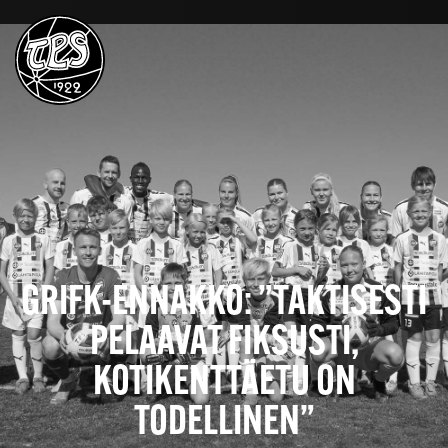
GRIFK-ENNAKKO: ”TAKTISESTI
PELAAVAT FIKSUSTI,
KOTIKENTTÄETU ON
TODELLINEN”