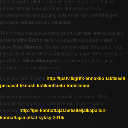
läpihuutojuttu ollut. Laurikainen korostaa, että hän on
pitänyt Grania kauden alusta lähtien kovana ja
arvaamattomana nippuna, jolla on jo ihan kenttäolojen
puolesta selkeä kotietu takanaan.
TPS:n harjoitusvahvuudesta puuttuvat edelleen jalkaansa
poteva
Miro Tenho
sekä virustaudin kourissa vieläkin
oleva
Riku Sjöroos
. Tenhon suhteen elää jopa toivo, että
hän pääsisi vielä tällä kaudella pelaamaan. KPV-ottelusta
puuttunut
Niklas Blomqvist
on palanut puolestaan jo
normaalin treenivahvuuteen.
Ennakko TPS TV:ssä:
http://tpstv.fi/grifk-ennakko-taktisesti-
pelaavat-fiksusti-kotikenttaetu-todellinen/
Sunnuntain ottelusta ei ole tarjolla livekuvaa. TPS-
kannattajat järjestää matkan Kauniaisiin – kaikki
mukaan!
http://tps-kannattajat.net/site/jalkapallon-
kannattajamatkat-syksy-2016/