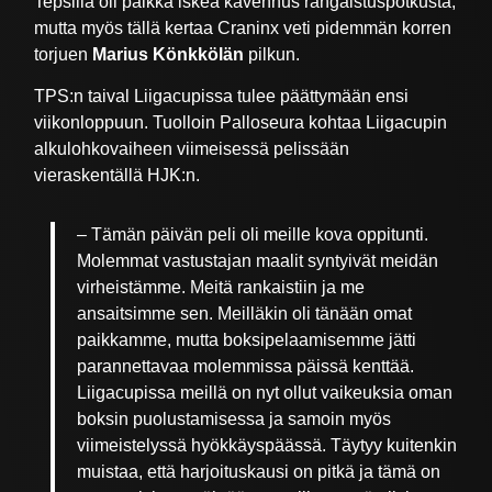
Tepsillä oli paikka iskeä kavennus rangaistuspotkusta,
mutta myös tällä kertaa Craninx veti pidemmän korren
torjuen
Marius Könkkölän
pilkun.
TPS:n taival Liigacupissa tulee päättymään ensi
viikonloppuun. Tuolloin Palloseura kohtaa Liigacupin
alkulohkovaiheen viimeisessä pelissään
vieraskentällä HJK:n.
– Tämän päivän peli oli meille kova oppitunti.
Molemmat vastustajan maalit syntyivät meidän
virheistämme. Meitä rankaistiin ja me
ansaitsimme sen. Meilläkin oli tänään omat
paikkamme, mutta boksipelaamisemme jätti
parannettavaa molemmissa päissä kenttää.
Liigacupissa meillä on nyt ollut vaikeuksia oman
boksin puolustamisessa ja samoin myös
viimeistelyssä hyökkäyspäässä. Täytyy kuitenkin
muistaa, että harjoituskausi on pitkä ja tämä on