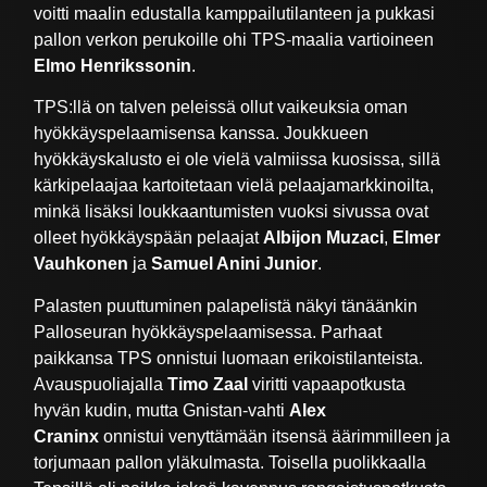
voitti maalin edustalla kamppailutilanteen ja pukkasi
pallon verkon perukoille ohi TPS-maalia vartioineen
Elmo Henrikssonin
.
TPS:llä on talven peleissä ollut vaikeuksia oman
hyökkäyspelaamisensa kanssa. Joukkueen
hyökkäyskalusto ei ole vielä valmiissa kuosissa, sillä
kärkipelaajaa kartoitetaan vielä pelaajamarkkinoilta,
minkä lisäksi loukkaantumisten vuoksi sivussa ovat
olleet hyökkäyspään pelaajat
Albijon Muzaci
,
Elmer
Vauhkonen
ja
Samuel Anini Junior
.
Palasten puuttuminen palapelistä näkyi tänäänkin
Palloseuran hyökkäyspelaamisessa. Parhaat
paikkansa TPS onnistui luomaan erikoistilanteista.
Avauspuoliajalla
Timo Zaal
viritti vapaapotkusta
hyvän kudin, mutta Gnistan-vahti
Alex
Craninx
onnistui venyttämään itsensä äärimmilleen ja
torjumaan pallon yläkulmasta. Toisella puolikkaalla