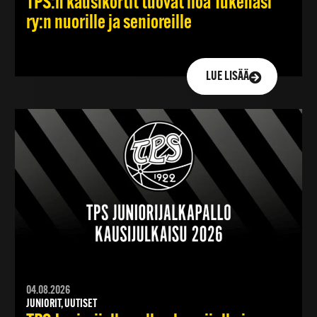
TPS:n kausikortit tuovat iloa Tukenasi
ry:n nuorille ja senioreille
LUE LISÄÄ
04.08.2026
JUNIORIT, UUTISET