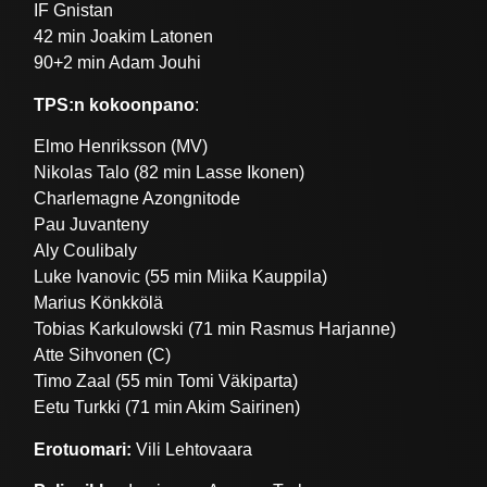
IF Gnistan
42 min Joakim Latonen
90+2 min Adam Jouhi
TPS:n kokoonpano
:
Elmo Henriksson (MV)
Nikolas Talo (82 min Lasse Ikonen)
Charlemagne Azongnitode
Pau Juvanteny
Aly Coulibaly
Luke Ivanovic (55 min Miika Kauppila)
Marius Könkkölä
Tobias Karkulowski (71 min Rasmus Harjanne)
Atte Sihvonen (C)
Timo Zaal (55 min Tomi Väkiparta)
Eetu Turkki (71 min Akim Sairinen)
Erotuomari:
Vili Lehtovaara