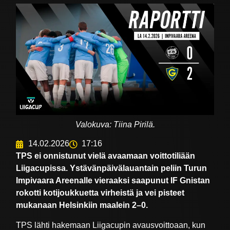
Valokuva: Tiina Pirilä.
14.02.2026
17:16
TPS ei onnistunut vielä avaamaan voittotiliään
Liigacupissa. Ystävänpäivälauantain peliin Turun
Impivaara Areenalle vieraaksi saapunut IF Gnistan
rokotti kotijoukkuetta virheistä ja vei pisteet
mukanaan Helsinkiin maalein 2–0.
TPS lähti hakemaan Liigacupin avausvoittoaan, kun