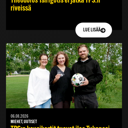
Theodoros Tsirigotis ei jatka TPS:n
riveissä
LUE LISÄÄ
06.08.2026
MIEHET, UUTISET