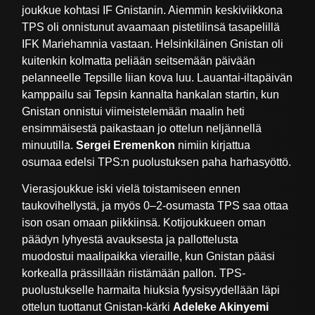
joukkue kohtasi IF Gnistanin. Aiemmin keskiviikkona
TPS oli onnistunut avaamaan pistetilinsä tasapelillä
IFK Mariehamnia vastaan. Helsinkiläinen Gnistan oli
kuitenkin kolmatta peliään seitsemään päivään
pelanneelle Tepsille liian kova luu. Lauantai-iltapäivän
kamppailu sai Tepsin kannalta hankalan startin, kun
Gnistan onnistui viimeistelemään maalin heti
ensimmäisestä paikastaan jo ottelun neljännellä
minuutilla.
Sergei Eremenkon
nimiin kirjattua
osumaa edelsi TPS:n puolustuksen paha harhasyöttö.
Vierasjoukkue iski vielä toistamiseen ennen
taukovihellystä, ja myös 0–2-osumasta TPS saa ottaa
ison osan omaan piikkiinsä. Kotijoukkueen oman
päädyn lyhyestä avauksesta ja pallottelusta
muodostui maalipaikka vieraille, kun Gnistan pääsi
korkealla prässillään riistämään pallon. TPS-
puolustukselle harmaita hiuksia fyysisyydellään läpi
ottelun tuottanut Gnistan-kärki
Adeleke Akinyemi