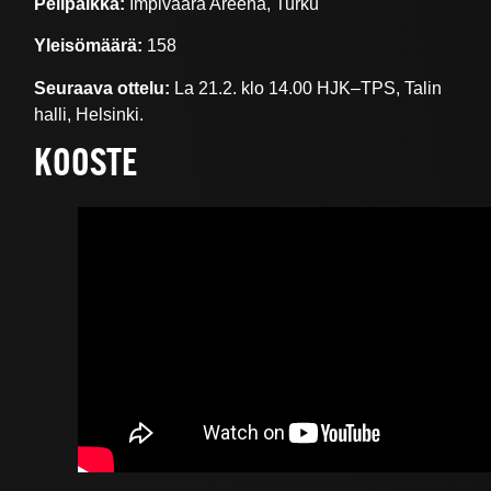
Pelipaikka:
Impivaara Areena, Turku
Yleisömäärä:
158
Seuraava ottelu:
La 21.2. klo 14.00 HJK–TPS, Talin
halli, Helsinki.
KOOSTE