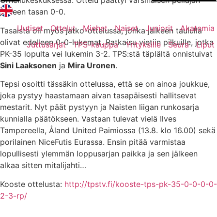
Urheilukeskuksessa. Ottelu päättyi varsinaisen peliajan
jälkeen tasan 0-0.
Uutiset
Ottelut
Miehet
Naiset
Juniorit
Akatemia
Tasaista oli myös jatko-ottelussa, jonka jälkeen taululla
olivat edelleen 0-0-lukemat. Ratkaisu vietiin pilkuille, jotka
Juttusarjat
TPS-kauppa
Yrityksille
Seura
Liput
PK-35 lopulta vei lukemin 3-2. TPS:stä täplältä onnistuivat
Sini Laaksonen
ja
Mira Uronen
.
Tepsi osoitti tässäkin ottelussa, että se on ainoa joukkue,
joka pystyy haastamaan aivan tasapäisesti hallitsevat
mestarit. Nyt päät pystyyn ja Naisten liigan runkosarja
kunnialla päätökseen. Vastaan tulevat vielä Ilves
Tampereella, Åland United Paimiossa (13.8. klo 16.00) sekä
porilainen NiceFutis Eurassa. Ensin pitää varmistaa
lopullisesti ylemmän loppusarjan paikka ja sen jälkeen
alkaa sitten mitalijahti…
Kooste ottelusta:
http://tpstv.fi/kooste-tps-pk-35-0-0-0-0-
2-3-rp/