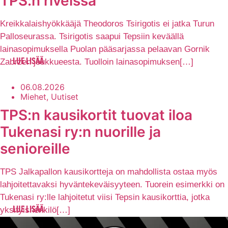
TPS:n riveissä
Kreikkalaishyökkääjä Theodoros Tsirigotis ei jatka Turun
Palloseurassa. Tsirigotis saapui Tepsiin keväällä
lainasopimuksella Puolan pääsarjassa pelaavan Gornik
Zabrzen joukkueesta. Tuolloin lainasopimuksen[…]
LUE LISÄÄ
06.08.2026
Miehet, Uutiset
TPS:n kausikortit tuovat iloa
Tukenasi ry:n nuorille ja
senioreille
TPS Jalkapallon kausikortteja on mahdollista ostaa myös
lahjoitettavaksi hyväntekeväisyyteen. Tuorein esimerkki on
Tukenasi ry:lle lahjoitetut viisi Tepsin kausikorttia, jotka
yksityishenkilö[…]
LUE LISÄÄ