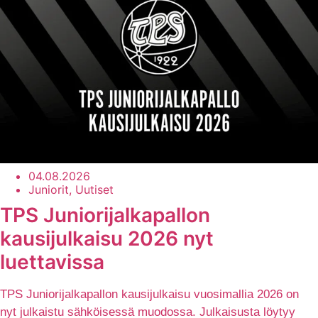
04.08.2026
Juniorit, Uutiset
TPS Juniorijalkapallon
kausijulkaisu 2026 nyt
luettavissa
TPS Juniorijalkapallon kausijulkaisu vuosimallia 2026 on
nyt julkaistu sähköisessä muodossa. Julkaisusta löytyy