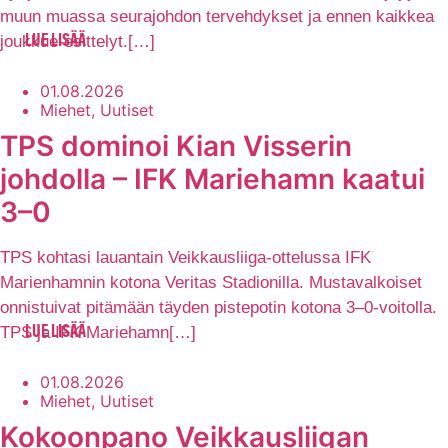
muun muassa seurajohdon tervehdykset ja ennen kaikkea
joukkue-esittelyt.[…]
LUE LISÄÄ
01.08.2026
Miehet, Uutiset
TPS dominoi Kian Visserin
johdolla – IFK Mariehamn kaatui
3–0
TPS kohtasi lauantain Veikkausliiga-ottelussa IFK
Marienhamnin kotona Veritas Stadionilla. Mustavalkoiset
onnistuivat pitämään täyden pistepotin kotona 3–0-voitolla.
TPS ja IFK Mariehamn[…]
LUE LISÄÄ
01.08.2026
Miehet, Uutiset
Kokoonpano Veikkausliigan