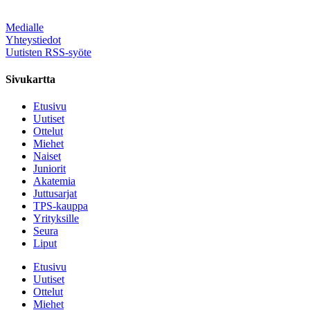
Medialle
Yhteystiedot
Uutisten RSS-syöte
Sivukartta
Etusivu
Uutiset
Ottelut
Miehet
Naiset
Juniorit
Akatemia
Juttusarjat
TPS-kauppa
Yrityksille
Seura
Liput
Etusivu
Uutiset
Ottelut
Miehet