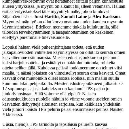
kumppaniverkostomme ovat herättäneet erittäin paljon kiinnostusta
alueen yrityksissä, ja myynti on alkanut hiljalleen vetämään. Haluan
esittää erityiskiitokset tälle myyntiryhmälle, johon kuuluvat
Siljamäen lisäksi
Jussi Harittu
,
Samuli Laine
ja
Alex Karlsson
.
Myyntiryhmän työ on ollut korvaamatonta uuden kauden myynnin
käynnistämisessä. Edelleen menemme tiukalla kulukuurilla, sillä
talouden tervehdyttäminen ja tasapainottaminen on keskeinen
edellytys paremmalle tulevaisuudelle.
Lopuksi haluan vielä puheenjohtajana todeta, että uuden
jalkapallovuoden vähitellen käynnistyessä on ollut ilo seurata omien
kasvattiemme esiinmarssia. Miesten edustusjoukkue on pelannut
kaksi harjoitusottelua ja esittänyt ennakkoluulottomia, rohkeita
otteita pelikentällä. Kahdessa pelissä joukkueemme on tehnyt viisi
maalia, ja näistä jokaisen on viimeistellyt seuran oma kasvatti. Omat
kasvatit ovat muutoinkin olleet isossa roolissa, niin maalin suulla
kuin muillakin pelipaikoilla. Miesten edustusjoukkueen julkaistusta
12 sopimuspelaajasta kahdeksan on kantanut TPS-paitaa jo
juniorivuosinaan. Siitä voimme olla ylpeitä. Naisten
edustusjoukkueen puolella nähtiin jo viime vuonna useiden omien
kasvattien debyyttejä aikuisten sarjoissa, kun kaikkiaan yhdeksän
vielä juniori-ikäistä TPS-peluria pelasi ensimmäiset pelinsä Naisten
Ykkösessä.
Uusia, hienoja TPS-tarinoita ja tepsiläisiä pelureita kasvaa