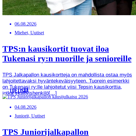
06.08.2026
Miehet, Uutiset
TPS:n kausikortit tuovat iloa
Tukenasi ry:n nuorille ja senioreille
TPS Jalkapallon kausikortteja on mahdollista ostaa myös
lahjoitettavaksi hyväntekeväisyyteen. Tuorein esimerkki
on Tukenasi ry:lle lahjoitetut viisi Tepsin kausikorttia,
LUE LISÄÄ
jotka yksityishenkilö[…]
04.08.2026
Juniorit, Uutiset
TPS Juniorijalkapallon