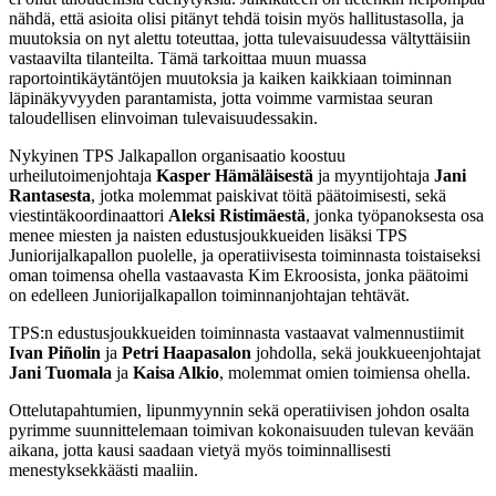
nähdä, että asioita olisi pitänyt tehdä toisin myös hallitustasolla, ja
muutoksia on nyt alettu toteuttaa, jotta tulevaisuudessa vältyttäisiin
vastaavilta tilanteilta. Tämä tarkoittaa muun muassa
raportointikäytäntöjen muutoksia ja kaiken kaikkiaan toiminnan
läpinäkyvyyden parantamista, jotta voimme varmistaa seuran
taloudellisen elinvoiman tulevaisuudessakin.
Nykyinen TPS Jalkapallon organisaatio koostuu
urheilutoimenjohtaja
Kasper Hämäläisestä
ja myyntijohtaja
Jani
Rantasesta
, jotka molemmat paiskivat töitä päätoimisesti, sekä
viestintäkoordinaattori
Aleksi Ristimäestä
, jonka työpanoksesta osa
menee miesten ja naisten edustusjoukkueiden lisäksi TPS
Juniorijalkapallon puolelle, ja operatiivisesta toiminnasta toistaiseksi
oman toimensa ohella vastaavasta Kim Ekroosista, jonka päätoimi
on edelleen Juniorijalkapallon toiminnanjohtajan tehtävät.
TPS:n edustusjoukkueiden toiminnasta vastaavat valmennustiimit
Ivan Piñolin
ja
Petri Haapasalon
johdolla, sekä joukkueenjohtajat
Jani Tuomala
ja
Kaisa Alkio
, molemmat omien toimiensa ohella.
Ottelutapahtumien, lipunmyynnin sekä operatiivisen johdon osalta
pyrimme suunnittelemaan toimivan kokonaisuuden tulevan kevään
aikana, jotta kausi saadaan vietyä myös toiminnallisesti
menestyksekkäästi maaliin.