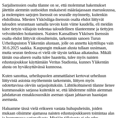
Sarjalisenssien osalta tilanne on se, että molemmat hakemukset
jätettiin aiemmin uutisoidun mukaisesti määräajassaan marraskuussa,
ja molempien sarjojen lisenssit on seuralle myönnetty, kuitenkin
ehdollisina. Miesten Ykkösliiga-lisenssin osalta ehdot liittyvät
talouden seurantaan samalla tavoin kuin viime kaudella, eli meidän
tulee tietyin väliajoin todentaa taloudellinen tilanteemme ja tiettyjen
velvoitteiden hoitaminen. Naisten Kansallisen Ykkösen lisenssin
osalta ehdot liittyvät olosuhteisiin, tarkemmin sanoen Turun
Urheilupuiston Yläkentän alustaan, jolle on annettu käyttölupa vain
30.6.2025 saakka. Kaupungin mukaan alusta tullaan uusimaan,
mutta seuran tiedossa ei vielä ole täysin tarkkaa aikataulua. Mikäli
tämän osa-alueen osalta tulee haasteita, tulee myös naisten
edustusjoukkue käyttämään Veritas Stadionia, kunnes Yläkentän
alusta on hyväksyttävässä kunnossa.
Kuten sanottua, urheilupuolen ammattilaiset kertovat urheiluun
liittyvistä asioista myöhemmin tarkemmin, liittyen myös
odotettavissa oleviin sarjasijoituksiin. Lähtökohtaisesti tilanne lienee
kummassakin sarjassa kuitenkin se, että lähdemme niihin aiemman
jahdattavan ennakkosuosikin aseman sijaan jahtaavan haastajan
asemasta.
Haluamme tässä vielä erikseen vastata huhupuheisiin, joiden
mukaan olisimme ajamassa naisten edustusjoukkueen toimintaa alas
ja luopumassa sarjapaikasta. Mistään tällaisesta ei ole edes