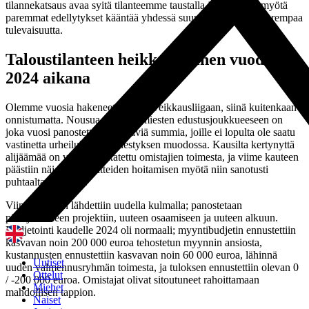
tilannekatsaus avaa syitä tilanteemme taustalla ja antaa sen myötä
paremmat edellytykset kääntää yhdessä suuntaamme kohti parempaa
tulevaisuutta.
Taloustilanteen heikkeneminen vuoden
2024 aikana
Olemme vuosia hakeneet nousua Veikkausliigaan, siinä kuitenkaan
onnistumatta. Nousua ajatellen miesten edustusjoukkueeseen on
joka vuosi panostettu merkittäviä summia, joille ei lopulta ole saatu
vastinetta urheilullisen menestyksen muodossa. Kausilta kertynyttä
alijäämää on vuosittain katettu omistajien toimesta, ja viime kauteen
päästiin näiden velvoitteiden hoitamisen myötä niin sanotusti
puhtaalta pöydältä.
Viime kauteen lähdettiin uudella kulmalla; panostetaan
pitkäjänteiseen projektiin, uuteen osaamiseen ja uuteen alkuun.
Budjetointi kaudelle 2024 oli normaali; myyntibudjetin ennustettiin
kasvavan noin 200 000 euroa tehostetun myynnin ansiosta,
kustannusten ennustettiin kasvavan noin 60 000 euroa, lähinnä
Uutiset
uuden valmennusryhmän toimesta, ja tuloksen ennustettiin olevan 0
Ottelut
/ -200 000 euroa. Omistajat olivat sitoutuneet rahoittamaan
Miehet
mahdollisen tappion.
Naiset