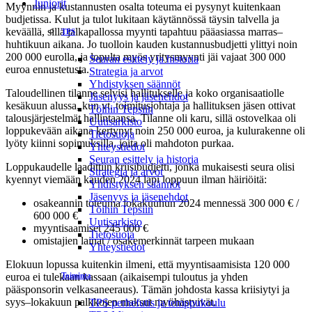
Juniorit
Myynnin ja kustannusten osalta toteuma ei pysynyt kuitenkaan
budjetissa. Kulut ja tulot lukitaan käytännössä täysin talvella ja
keväällä, sillä jalkapallossa myynti tapahtuu pääasiassa marras–
TPS
huhtikuun aikana. Jo tuolloin kauden kustannusbudjetti ylittyi noin
200 000 eurolla, ja lopulta myös yritysmyynti jäi vajaat 300 000
Seuran esittely ja historia
euroa ennustetusta.
Strategia ja arvot
Yhdistyksen säännöt
Taloudellinen tilanne selvisi hallitukselle ja koko organisaatiolle
Jäsenyys ja jäsenehdot
kesäkuun alussa, kun vt. toimitusjohtaja ja hallituksen jäsen ottivat
Töihin Tepsiin
talousjärjestelmät hallintaansa. Tilanne oli karu, sillä ostovelkaa oli
Uutisarkisto
loppukevään aikana kertynyt noin 250 000 euroa, ja kulurakenne oli
Tietosuoja
lyöty kiinni sopimuksilla, joita oli mahdoton purkaa.
Yhteystiedot
Seuran esittely ja historia
Loppukaudelle laadittiin kriisibudjetti, jonka mukaisesti seura olisi
Strategia ja arvot
kyennyt viemään kauden 2024 läpi loppuun ilman häiriöitä:
Yhdistyksen säännöt
Jäsenyys ja jäsenehdot
osakeannin toteuma lokakuuhun 2024 mennessä 300 000 € /
Töihin Tepsiin
600 000 €
Uutisarkisto
myyntisaamiset 245 000 €
Tietosuoja
omistajien lainat / osakemerkinnät tarpeen mukaan
Yhteystiedot
Elokuun lopussa kuitenkin ilmeni, että myyntisaamisista 120 000
euroa ei tulekaan kassaan (aikaisempi tuloutus ja yhden
Toiminta
pääsponsorin velkasaneeraus). Tämän johdosta kassa kriisiytyi ja
syys–lokakuun palkkojen maksut myöhästyivät.
TPS perhefutis ja temppukoulu