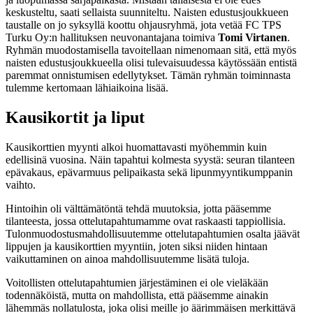
keskusteltu, saati sellaista suunniteltu. Naisten edustusjoukkueen
taustalle on jo syksyllä koottu ohjausryhmä, jota vetää FC TPS
Turku Oy:n hallituksen neuvonantajana toimiva
Tomi Virtanen
.
Ryhmän muodostamisella tavoitellaan nimenomaan sitä, että myös
naisten edustusjoukkueella olisi tulevaisuudessa käytössään entistä
paremmat onnistumisen edellytykset. Tämän ryhmän toiminnasta
tulemme kertomaan lähiaikoina lisää.
Kausikortit ja liput
Kausikorttien myynti alkoi huomattavasti myöhemmin kuin
edellisinä vuosina. Näin tapahtui kolmesta syystä: seuran tilanteen
epävakaus, epävarmuus pelipaikasta sekä lipunmyyntikumppanin
vaihto.
Hintoihin oli välttämätöntä tehdä muutoksia, jotta pääsemme
tilanteesta, jossa ottelutapahtumamme ovat raskaasti tappiollisia.
Tulonmuodostusmahdollisuutemme ottelutapahtumien osalta jäävät
lippujen ja kausikorttien myyntiin, joten siksi niiden hintaan
vaikuttaminen on ainoa mahdollisuutemme lisätä tuloja.
Voitollisten ottelutapahtumien järjestäminen ei ole vieläkään
todennäköistä, mutta on mahdollista, että pääsemme ainakin
lähemmäs nollatulosta, joka olisi meille jo äärimmäisen merkittävä