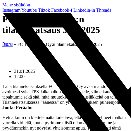
Mene sisältöön
Instagram
Youtube
Tiktok
Facebook-f
Linkedin-in
Threads
FC TPS Turku Oy:n
tilannekatsaus 31.1.2025
»
FC TPS Turku Oy:n tilannekatsaus 31.1.2025
Etusivu
31.01.2025
12:00
Tällä tilannekatsauksella FC TPS Turku Oy avaa mahdollisimman
avoimesti syitä TPS Jalkapallon nykytilanteelle, viime kauden
tapahtumia sekä sitä, mitä muutoksia ja korjausliikkeitä on tehty.
Tilannekatsauksessa ”äänessä” on yhtiön hallituksen puheenjohtaja
Jouko Peräaho
.
Heti alkuun on kiertelemättä todettava, että olemme tehneet matkan
varrella virheitä, mutta pyrimme niistä ottamaan opiksemme ja
pyydämmekin nyt nöyrästi yhteisömme apua. Toivottavasti tämä