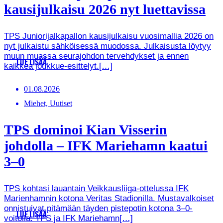
kausijulkaisu 2026 nyt luettavissa
TPS Juniorijalkapallon kausijulkaisu vuosimallia 2026 on
nyt julkaistu sähköisessä muodossa. Julkaisusta löytyy
muun muassa seurajohdon tervehdykset ja ennen
LUE LISÄÄ
kaikkea joukkue-esittelyt.[…]
01.08.2026
Miehet, Uutiset
TPS dominoi Kian Visserin
johdolla – IFK Mariehamn kaatui
3–0
TPS kohtasi lauantain Veikkausliiga-ottelussa IFK
Marienhamnin kotona Veritas Stadionilla. Mustavalkoiset
onnistuivat pitämään täyden pistepotin kotona 3–0-
LUE LISÄÄ
voitolla. TPS ja IFK Mariehamn[…]