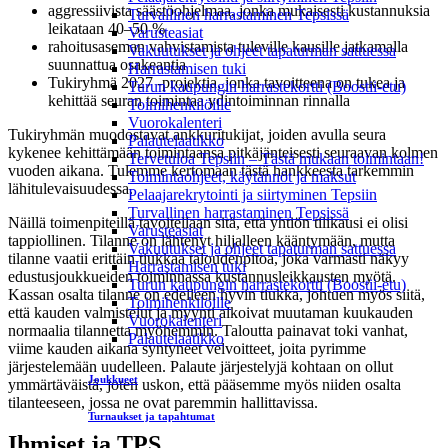
aggressiivista säästöohjelmaa, jonka mukaisesti kustannuksia
Turvallinen harrastaminen Tepsissä
leikataan 40–50 %
Varusteasiat
rahoitusaseman vahvistamista tuleville kausille jatkamalla
Vakuutukset ja ohjeet tapaturman sattuessa
suunnattua osakeantia
Harrastamisen tuki
Tukiryhmä 2027 -projektia, jonka tavoitteena on tukea ja
Turun kaupungin harrastekortti (Boostii-etu)
kehittää seuran toimintaa ydintoiminnan rinnalla
Toimihenkilöille
Vuorokalenteri
Tukiryhmän muodostavat ankkuritukijat, joiden avulla seura
Palautelaatikko
kykenee kehittämään toimintaansa pitkäjänteisesti seuraavan kolmen
Tervetuloa Tepsiin – Tästä mukaan toimintaan!
vuoden aikana. Tulemme kertomaan tästä hankkeesta tarkemmin
Toimintaohjeet, käytännöt ja maksut
lähitulevaisuudessa.
Pelaajarekrytointi ja siirtyminen Tepsiin
Turvallinen harrastaminen Tepsissä
Näillä toimenpiteillä tavoitellaan sitä, että yhtiön tilikausi ei olisi
Varusteasiat
tappiollinen. Tilanne on lähtenyt hiljalleen kääntymään, mutta
Vakuutukset ja ohjeet tapaturman sattuessa
tilanne vaatii erittäin tiukkaa taloudenpitoa, joka varmasti näkyy
Harrastamisen tuki
edustusjoukkueiden toiminnassa kustannusleikkausten myötä.
Turun kaupungin harrastekortti (Boostii-etu)
Kassan osalta tilanne on edelleen hyvin tiukka, johtuen myös siitä,
Toimihenkilöille
että kauden valmistelut ja myynti alkoivat muutaman kuukauden
Vuorokalenteri
normaalia tilannetta myöhemmin. Taloutta painavat toki vanhat,
Palautelaatikko
viime kauden aikana syntyneet velvoitteet, joita pyrimme
järjestelemään uudelleen. Palaute järjestelyjä kohtaan on ollut
Joukkueet
ymmärtäväistä, joten uskon, että pääsemme myös niiden osalta
tilanteeseen, jossa ne ovat paremmin hallittavissa.
Turnaukset ja tapahtumat
Ihmiset ja TPS