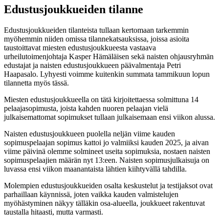
Edustusjoukkueiden tilanne
Edustusjoukkueiden tilanteista tullaan kertomaan tarkemmin
myöhemmin niiden omissa tilannekatsauksissa, joissa asioita
taustoittavat miesten edustusjoukkueesta vastaava
urheilutoimenjohtaja Kasper Hämäläisen sekä naisten ohjausryhmän
edustajat ja naisten edustusjoukkueen päävalmentaja Petri
Haapasalo. Lyhyesti voimme kuitenkin summata tammikuun lopun
tilannetta myös tässä.
Miesten edustusjoukkueella on tätä kirjoitettaessa solmittuna 14
pelaajasopimusta, joista kahden nuoren pelaajan vielä
julkaisemattomat sopimukset tullaan julkaisemaan ensi viikon alussa.
Naisten edustusjoukkueen puolella neljän viime kauden
sopimuspelaajan sopimus kattoi jo valmiiksi kauden 2025, ja aivan
viime päivinä olemme solmineet useita sopimuksia, nostaen naisten
sopimuspelaajien määrän nyt 13:een. Naisten sopimusjulkaisuja on
luvassa ensi viikon maanantaista lähtien kiihtyvällä tahdilla.
Molempien edustusjoukkueiden osalta keskustelut ja testijaksot ovat
parhaillaan käynnissä, joten vaikka kauden valmistelujen
myöhästyminen näkyy tälläkin osa-alueella, joukkueet rakentuvat
taustalla hitaasti, mutta varmasti.