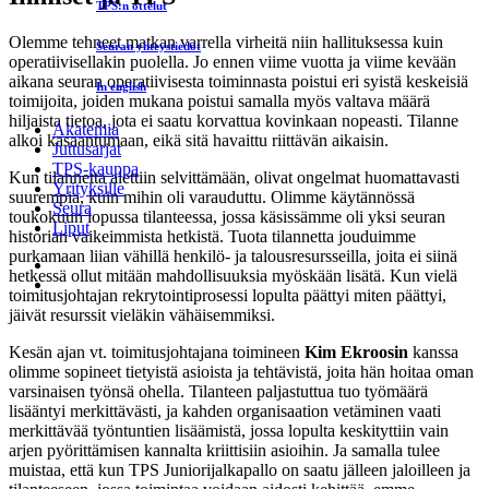
TPS:n ottelut
Olemme tehneet matkan varrella virheitä niin hallituksessa kuin
Seuran yhteystiedot
operatiivisellakin puolella. Jo ennen viime vuotta ja viime kevään
aikana seuran operatiivisesta toiminnasta poistui eri syistä keskeisiä
In english
toimijoita, joiden mukana poistui samalla myös valtava määrä
hiljaista tietoa, jota ei saatu korvattua kovinkaan nopeasti. Tilanne
Akatemia
alkoi kasaantumaan, eikä sitä havaittu riittävän aikaisin.
Juttusarjat
TPS-kauppa
Kun tilannetta alettiin selvittämään, olivat ongelmat huomattavasti
Yrityksille
suurempia, kuin mihin oli varauduttu. Olimme käytännössä
Seura
toukokuun lopussa tilanteessa, jossa käsissämme oli yksi seuran
Liput
historian vaikeimmista hetkistä. Tuota tilannetta jouduimme
purkamaan liian vähillä henkilö- ja talousresursseilla, joita ei siinä
hetkessä ollut mitään mahdollisuuksia myöskään lisätä. Kun vielä
toimitusjohtajan rekrytointiprosessi lopulta päättyi miten päättyi,
jäivät resurssit vieläkin vähäisemmiksi.
Kesän ajan vt. toimitusjohtajana toimineen
Kim Ekroosin
kanssa
olimme sopineet tietyistä asioista ja tehtävistä, joita hän hoitaa oman
varsinaisen työnsä ohella. Tilanteen paljastuttua tuo työmäärä
lisääntyi merkittävästi, ja kahden organisaation vetäminen vaati
merkittävää työntuntien lisäämistä, jossa lopulta keskityttiin vain
arjen pyörittämisen kannalta kriittisiin asioihin. Ja samalla tulee
muistaa, että kun TPS Juniorijalkapallo on saatu jälleen jaloilleen ja