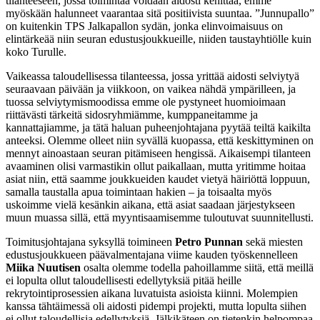
tilanteeseen, jossa toimintaa voidaan aidosti kehittää, emme
myöskään halunneet vaarantaa sitä positiivista suuntaa. ”Junnupallo”
on kuitenkin TPS Jalkapallon sydän, jonka elinvoimaisuus on
elintärkeää niin seuran edustusjoukkueille, niiden taustayhtiölle kuin
koko Turulle.
Vaikeassa taloudellisessa tilanteessa, jossa yrittää aidosti selviytyä
seuraavaan päivään ja viikkoon, on vaikea nähdä ympärilleen, ja
tuossa selviytymismoodissa emme ole pystyneet huomioimaan
riittävästi tärkeitä sidosryhmiämme, kumppaneitamme ja
kannattajiamme, ja tätä haluan puheenjohtajana pyytää teiltä kaikilta
anteeksi. Olemme olleet niin syvällä kuopassa, että keskittyminen on
mennyt ainoastaan seuran pitämiseen hengissä. Aikaisempi tilanteen
avaaminen olisi varmastikin ollut paikallaan, mutta yritimme hoitaa
asiat niin, että saamme joukkueiden kaudet vietyä häiriöttä loppuun,
samalla taustalla apua toimintaan hakien – ja toisaalta myös
uskoimme vielä kesänkin aikana, että asiat saadaan järjestykseen
muun muassa sillä, että myyntisaamisemme tuloutuvat suunnitellusti.
Toimitusjohtajana syksyllä toimineen
Petro Punnan
sekä miesten
edustusjoukkueen päävalmentajana viime kauden työskennelleen
Miika Nuutisen
osalta olemme todella pahoillamme siitä, että meillä
ei lopulta ollut taloudellisesti edellytyksiä pitää heille
rekrytointiprosessien aikana luvatuista asioista kiinni. Molempien
kanssa tähtäimessä oli aidosti pidempi projekti, mutta lopulta siihen
ei ollut taloudellisia edellytyksiä. Jälkikäteen on tietenkin helpompaa