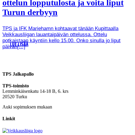
ottelun lopputulosta ja voita liput
Turun derbyyn
TPS ja IFK Mariehamn kohtaavat tänään Kupittaalla
Veikkausliigan lauantaipäivän ottelussa. Ottelu
potkaistaan käyntiin kello 15.00. Onko sinulla jo liput
LUE LISÄÄ
päivän[…]
TPS Jalkapallo
TPS-toimisto
Lemminkäisenkatu 14-18 B, 6. krs
20520 Turku
Auki sopimuksen mukaan
Linkit