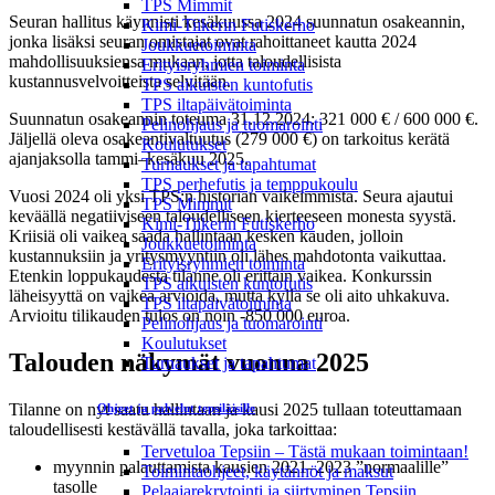
TPS Mimmit
Seuran hallitus käynnisti kesäkuussa 2024 suunnatun osakeannin,
Kimi-Tiikerin Futiskerho
jonka lisäksi seuran omistajat ovat rahoittaneet kautta 2024
Joukkuetoiminta
mahdollisuuksiensa mukaan, jotta taloudellisista
Erityisryhmien toiminta
kustannusvelvoitteista selvitään.
TPS aikuisten kuntofutis
TPS iltapäivätoiminta
Suunnatun osakeannin toteuma 31.12.2024: 321 000 € / 600 000 €.
Pelinohjaus ja tuomarointi
Jäljellä oleva osakeantivaltuutus (279 000 €) on tarkoitus kerätä
Koulutukset
ajanjaksolla tammi–kesäkuu 2025.
Turnaukset ja tapahtumat
TPS perhefutis ja temppukoulu
Vuosi 2024 oli yksi TPS:n historian vaikeimmista. Seura ajautui
TPS Mimmit
keväällä negatiiviseen taloudelliseen kierteeseen monesta syystä.
Kimi-Tiikerin Futiskerho
Kriisiä oli vaikea saada hallintaan kesken kauden, jolloin
Joukkuetoiminta
kustannuksiin ja yritysmyyntiin oli lähes mahdotonta vaikuttaa.
Erityisryhmien toiminta
Etenkin loppukaudesta tilanne oli erittäin vaikea. Konkurssin
TPS aikuisten kuntofutis
läheisyyttä on vaikea arvioida, mutta kyllä se oli aito uhkakuva.
TPS iltapäivätoiminta
Arvioitu tilikauden tulos on noin -850 000 euroa.
Pelinohjaus ja tuomarointi
Koulutukset
Talouden näkymät vuonna 2025
Turnaukset ja tapahtumat
Tilanne on nyt saatu hallintaan ja kausi 2025 tullaan toteuttamaan
Ohjeet ja palvelut tepsiläisille
taloudellisesti kestävällä tavalla, joka tarkoittaa:
Tervetuloa Tepsiin – Tästä mukaan toimintaan!
myynnin palauttamista kausien 2021–2023 ”normaalille”
Toimintaohjeet, käytännöt ja maksut
tasolle
Pelaajarekrytointi ja siirtyminen Tepsiin