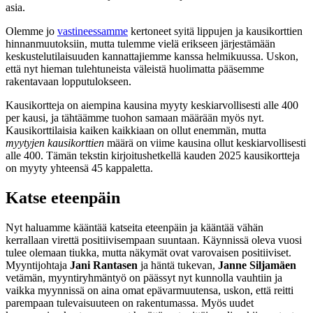
asia.
Olemme jo
vastineessamme
kertoneet syitä lippujen ja kausikorttien
hinnanmuutoksiin, mutta tulemme vielä erikseen järjestämään
keskustelutilaisuuden kannattajiemme kanssa helmikuussa. Uskon,
että nyt hieman tulehtuneista väleistä huolimatta pääsemme
rakentavaan lopputulokseen.
Kausikortteja on aiempina kausina myyty keskiarvollisesti alle 400
per kausi, ja tähtäämme tuohon samaan määrään myös nyt.
Kausikorttilaisia kaiken kaikkiaan on ollut enemmän, mutta
myytyjen kausikorttien
määrä on viime kausina ollut keskiarvollisesti
alle 400. Tämän tekstin kirjoitushetkellä kauden 2025 kausikortteja
on myyty yhteensä 45 kappaletta.
Katse eteenpäin
Nyt haluamme kääntää katseita eteenpäin ja kääntää vähän
kerrallaan virettä positiivisempaan suuntaan. Käynnissä oleva vuosi
tulee olemaan tiukka, mutta näkymät ovat varovaisen positiiviset.
Myyntijohtaja
Jani Rantasen
ja häntä tukevan,
Janne Siljamäen
vetämän, myyntiryhmäntyö on päässyt nyt kunnolla vauhtiin ja
vaikka myynnissä on aina omat epävarmuutensa, uskon, että reitti
parempaan tulevaisuuteen on rakentumassa. Myös uudet