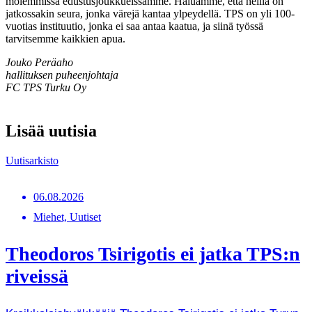
molemmissa edustusjoukkueissamme. Haluamme, että heillä on
jatkossakin seura, jonka värejä kantaa ylpeydellä. TPS on yli 100-
vuotias instituutio, jonka ei saa antaa kaatua, ja siinä työssä
tarvitsemme kaikkien apua.
Jouko Peräaho
hallituksen puheenjohtaja
FC TPS Turku Oy
Lisää uutisia
Uutisarkisto
06.08.2026
Miehet, Uutiset
Theodoros Tsirigotis ei jatka TPS:n
riveissä