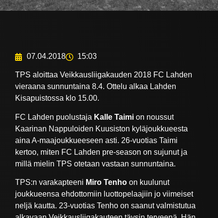
07.04.2018
15:03
TPS aloittaa Veikkausliigakauden 2018 FC Lahden
vieraana sunnuntaina 8.4. Ottelu alkaa Lahden
Kisapuistossa klo 15.00.
FC Lahden puolustaja
Kalle Taimi
on noussut
Kaarinan Nappuloiden Kuusiston kyläjoukkueesta
aina A-maajoukkueeseen asti. 26-vuotias Taimi
kertoo, miten FC Lahden pre-season on sujunut ja
millä mielin TPS otetaan vastaan sunnuntaina.
TPS:n varakapteeni
Miro Tenho
on kuulunut
joukkueensa ehdottomiin luottopelaajiin jo viimeiset
neljä kautta. 23-vuotias Tenho on saanut valmistutua
alkavaan Veikkausliigakauteen täysin terveenä. Hän