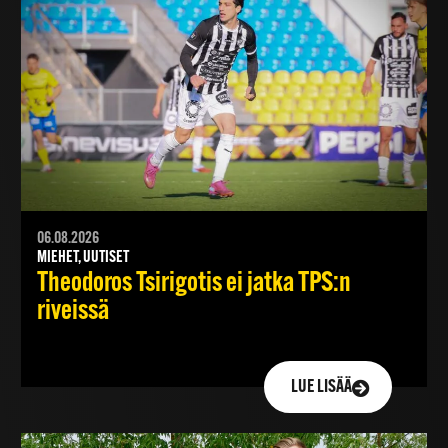
06.08.2026
MIEHET, UUTISET
Theodoros Tsirigotis ei jatka TPS:n
riveissä
LUE LISÄÄ