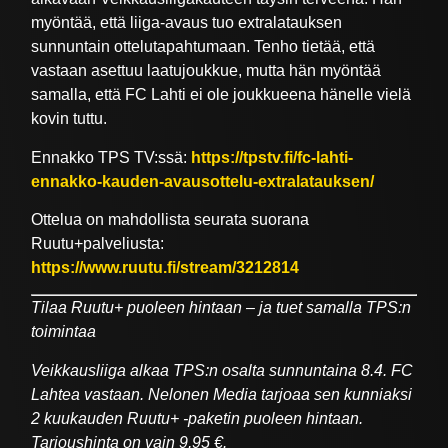
myöntää, että liiga-avaus tuo extralatauksen
sunnuntain ottelutapahtumaan. Tenho tietää, että
vastaan asettuu laatujoukkue, mutta hän myöntää
samalla, että FC Lahti ei ole joukkueena hänelle vielä
kovin tuttu.
Ennakko TPS TV:ssä:
https://tpstv.fi/fc-lahti-
ennakko-kauden-avausottelu-extralatauksen/
Ottelua on mahdollista seurata suorana
Ruutu+palveliusta:
https://www.ruutu.fi/stream/3212814
Tilaa Ruutu+ puoleen hintaan – ja tuet samalla TPS:n
toimintaa
Veikkausliiga alkaa TPS:n osalta sunnuntaina 8.4. FC
Lahtea vastaan. Nelonen Media tarjoaa sen kunniaksi
2 kuukauden Ruutu+ -paketin puoleen hintaan.
Tarjoushinta on vain 9,95 €.