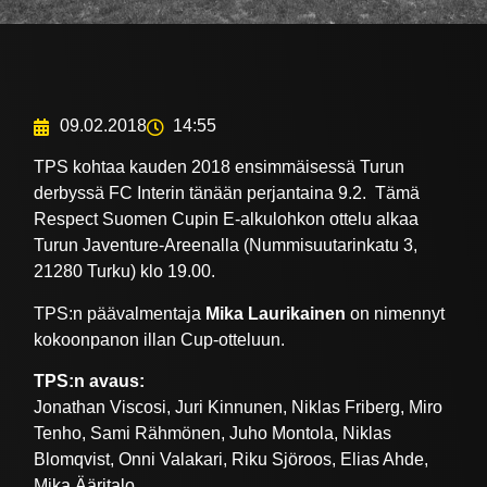
09.02.2018
14:55
TPS kohtaa kauden 2018 ensimmäisessä Turun
derbyssä FC Interin tänään perjantaina 9.2. Tämä
Respect Suomen Cupin E-alkulohkon ottelu alkaa
Turun Javenture-Areenalla (Nummisuutarinkatu 3,
21280 Turku) klo 19.00.
TPS:n päävalmentaja
Mika Laurikainen
on nimennyt
kokoonpanon illan Cup-otteluun.
TPS:n avaus:
Jonathan Viscosi, Juri Kinnunen, Niklas Friberg, Miro
Tenho, Sami Rähmönen, Juho Montola, Niklas
Blomqvist, Onni Valakari, Riku Sjöroos, Elias Ahde,
Mika Ääritalo.