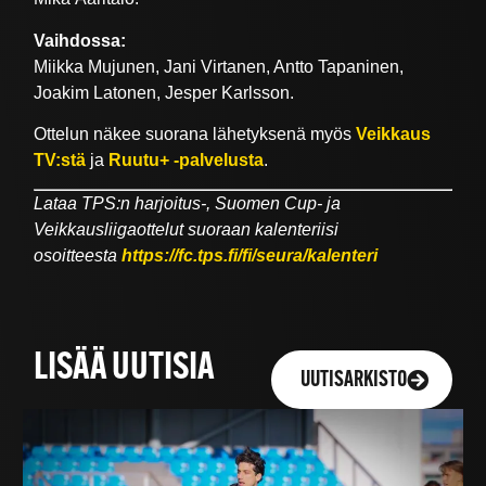
Vaihdossa:
Miikka Mujunen, Jani Virtanen, Antto Tapaninen,
Joakim Latonen, Jesper Karlsson.
Ottelun näkee suorana lähetyksenä myös
Veikkaus
TV:stä
ja
Ruutu+ -palvelusta
.
Lataa TPS:n harjoitus-, Suomen Cup- ja
Veikkausliigaottelut suoraan kalenteriisi
osoitteesta
https://fc.tps.fi/fi/seura/kalenteri
LISÄÄ UUTISIA
UUTISARKISTO