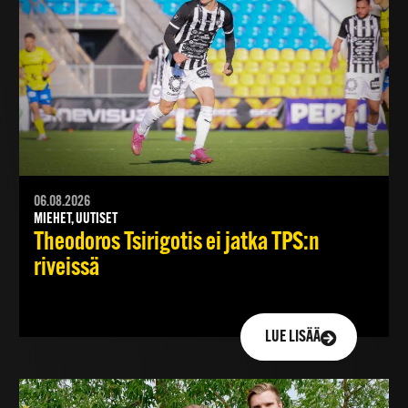
06.08.2026
MIEHET, UUTISET
Theodoros Tsirigotis ei jatka TPS:n
riveissä
LUE LISÄÄ