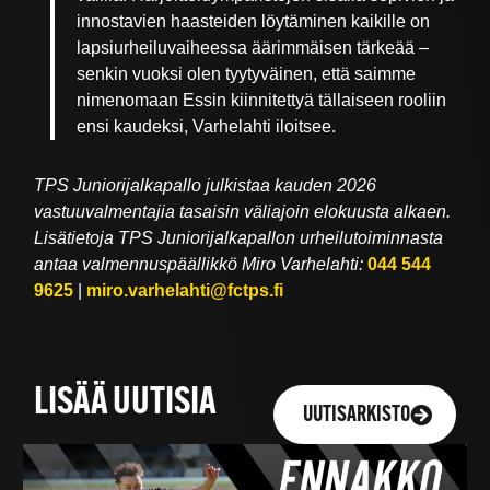
innostavien haasteiden löytäminen kaikille on
lapsiurheiluvaiheessa äärimmäisen tärkeää –
senkin vuoksi olen tyytyväinen, että saimme
nimenomaan Essin kiinnitettyä tällaiseen rooliin
ensi kaudeksi, Varhelahti iloitsee.
TPS Juniorijalkapallo julkistaa kauden 2026
vastuuvalmentajia tasaisin väliajoin elokuusta alkaen.
Lisätietoja TPS Juniorijalkapallon urheilutoiminnasta
antaa valmennuspäällikkö Miro Varhelahti:
044 544
9625
|
miro.varhelahti@fctps.fi
LISÄÄ UUTISIA
UUTISARKISTO