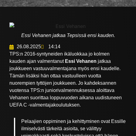
Essi Vehanen jatkaa Tepsissä ensi kauden.
26.08.2025
14:14
TPS:n 2016-syntyneiden ikäluokkaa jo kolmen
kauden ajan valmentanut
Essi Vehanen
jatkaa
joukkueen vastuuvalmentajana myös ensi kaudelle.
Tämän lisäksi hän ottaa vastuulleen vuotta
nuorempien tyttöjen joukkueen. Jo kahdeksannen
vuotensa TPS:n juniorivalmennuksessa aloittava
Vehanen suorittaa loppuvuoden aikana uudistuneen
UEFA C -valmentajakoulutuksen.
Pelaajien oppiminen ja kehittyminen ovat Essille
ilmiselvästi tärkeitä asioita, se välittyy
voimakkaasti sekä keskusteluissa että hänen