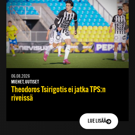
06.08.2026
MIEHET, UUTISET
Theodoros Tsirigotis ei jatka TPS:n
riveissä
LUE LISÄÄ